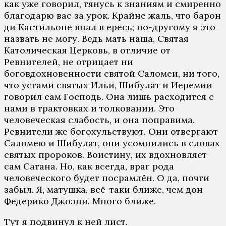
как уже говорил, тянусь к знаниям и смиренно
благодарю вас за урок. Крайне жаль, что барон
ди Кастильоне впал в ересь; по-другому я это
назвать не могу. Ведь мать наша, Святая
Католическая Церковь, в отличие от
Ревнителей, не отрицает ни
боговдохновенности святой Саломеи, ни того,
что устами святых Ильи, Шибулат и Иеремии
говорил сам Господь. Она лишь расходится с
нами в трактовках и толковании. Это
человеческая слабость, и она поправима.
Ревнители же богохульствуют. Они отвергают
Саломею и Шибулат, они усомнились в словах
святых пророков. Воистину, их вдохновляет
сам Сатана. Но, как всегда, враг рода
человеческого будет посрамлён. О да, почти
забыл. Я, матушка, всё-таки ближе, чем дон
Федерико Джоэни. Много ближе.
Тут я подвинул к ней лист.