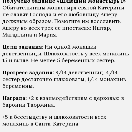
Получено задание «
Шлюший монастырь 1
»
Обитательницы монастыря святой Катерины
не славят Господа и его любовницу Ашеру
должным образом. Помогите им восславить
Ашеру во всех трех ее ипостасях: Иштар,
Магдалина и Мария.
Цели задания:
Ни одной монашки
девственницы. Шлюховатость у всех монахинь
15 и выше. Не менее 5 беременных сестер.
Прогресс задания:
8/14 девственниц, 4/14
сестер достаточно шлюховаты, 1/14 монахинь
беременны.
Н
аграда:
+2 к взаимодействиям с церковью в
баронии Таормина.
+5 к бесстыдству и шлюховатости всех
монахинь в Санта-Катерина.