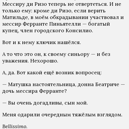
Мессиру ди Ризо теперь не отвертеться. И не
только ему: кроме ди Ризо, если верить
Матильде, в моём обкрадывании участвовал и
мессир Ферранте Пиньятелли — богатый
купец, член городского Консилио.
Вот и к нему ключик нашёлся.
А то что это он, к своему синьору — и без
уважения. Нехорошо.
А, да. Вот какой ещё возник вопросец:
— Матушка настоятельница, донна Беатриче —
дочь мессира Ферранте?
— Вы очень догадливы, сын мой.
Меня одарили очередным тяжёлым взглядом.
B
ellissimo
.