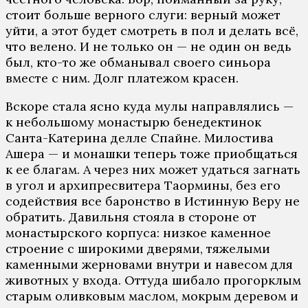
стоит больше верного слуги: верный может
уйти, а этот будет смотреть в пол и делать всё,
что велено. И не только он — не один он ведь
был, кто-то же обманывал своего синьора
вместе с ним. Долг платежом красен.
Вскоре стала ясно куда мулы направлялись —
к небольшому монастырю бенедектинок
Санта-Катерина делле Спайне. Милостива
Ашера — и монашки теперь тоже приобщаться
к ее благам. А через них может удаться загнать
в угол и архипресвитера Таормины, без его
содействия все баронство в Истинную Веру не
обратить. Давильня стояла в стороне от
монастырского корпуса: низкое каменное
строение с широкими дверями, тяжелыми
каменными жерновами внутри и навесом для
животных у входа. Оттуда шибало прогорклым
старым оливковым маслом, мокрым деревом и