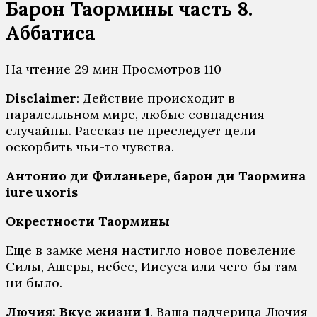
Барон Таормины часть 8.
Аббатиса
На чтение
29 мин
Просмотров
110
Disclaimer
: Действие происходит в
паралелльном мире, любые совпадения
случайны. Рассказ не преследует цели
оскорбить чьи-то чувства.
Антонио ди Филаньере, барон ди Таормина
iure uxoris
Окрестности Таормины
Еще в замке меня настигло новое повеление
Силы, Ашеры, небес, Иисуса или чего-бы там
ни было.
Лючия: Вкус жизни 1
. Ваша падчерица Лючия