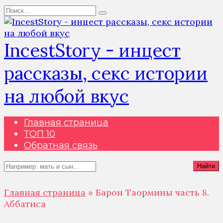
Перейти
Search
к
for:
содержанию
IncestStory - инцест
рассказы, секс истории
на любой вкус
Главная страница
ТОП 10
Обратная связь
Search
Найти
for:
Главная страница
»
Барон Таормины часть 8.
Аббатиса