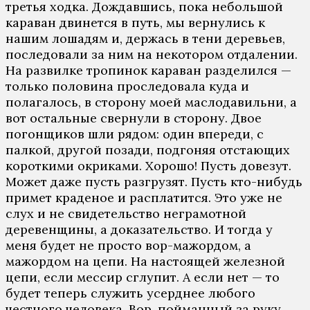
третья ходка. Дождавшись, пока небольшой
караван двинется в путь, мы вернулись к
нашим лошадям и, держась в тени деревьев,
последовали за ним на некотором отдалении.
На развилке тропинок караван разделился —
только половина проследовала куда и
полагалось, в сторону моей маслодавильни, а
вот остальные свернули в сторону. Двое
погонщиков шли рядом: один впереди, с
палкой, другой позади, подгоняя отстающих
короткими окриками. Хорошо! Пусть довезут.
Может даже пусть разгрузят. Пусть кто-нибудь
примет краденое и расплатится. Это уже не
слух и не свидетельство неграмотной
деревенщины, а доказательство. И тогда у
меня будет не просто вор-мажордом, а
мажордом на цепи. На настоящей железной
цепи, если мессир сглупит. А если нет — то
будет теперь служить усерднее любого
честного человека. Вор, пойманный за руку,