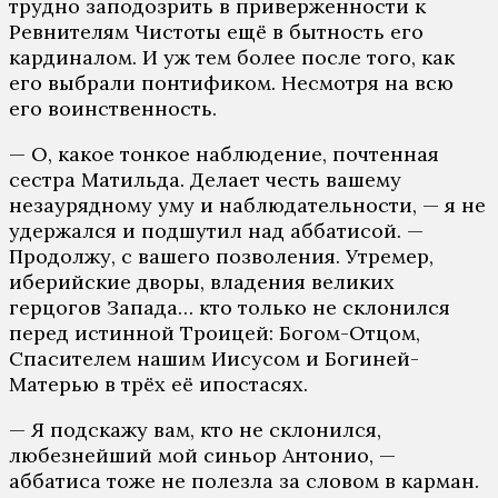
трудно заподозрить в приверженности к
Ревнителям Чистоты ещё в бытность его
кардиналом. И уж тем более после того, как
его выбрали понтификом. Несмотря на всю
его воинственность.
— О, какое тонкое наблюдение, почтенная
сестра Матильда. Делает честь вашему
незаурядному уму и наблюдательности, — я не
удержался и подшутил над аббатисой. —
Продолжу, с вашего позволения. Утремер,
иберийские дворы, владения великих
герцогов Запада… кто только не склонился
перед истинной Троицей: Богом-Отцом,
Спасителем нашим Иисусом и Богиней-
Матерью в трёх её ипостасях.
— Я подскажу вам, кто не склонился,
любезнейший мой синьор Антонио, —
аббатиса тоже не полезла за словом в карман.