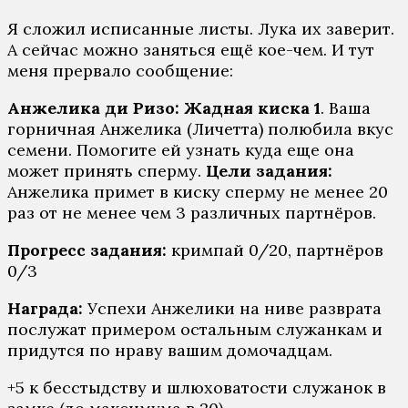
Я сложил исписанные листы. Лука их заверит.
А сейчас можно заняться ещё кое-чем. И тут
меня прервало сообщение:
Анжелика ди Ризо:
Жадная
киска 1
. Ваша
горничная Анжелика (Личетта) полюбила вкус
семени. Помогите ей узнать куда еще она
может принять сперму.
Цел
и
задания:
Анжелика примет в киску сперму не менее 20
раз от не менее чем 3 различных партнёров.
Прогресс задания:
кримпай 0/20, партнёров
0/3
Награда:
Успехи Анжелики на ниве разврата
послужат примером остальным служанкам и
придутся по нраву вашим домочадцам.
+5 к бесстыдству и шлюховатости служанок в