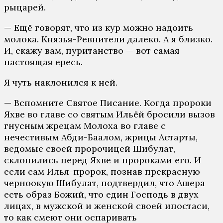
рыцарей.
— Ещё говорят, что из кур можно надоить
молока. Князья-Ревнители далеко. А я близко.
И, скажу вам, пуританство — вот самая
настоящая ересь.
Я чуть наклонился к ней.
— Вспомните Святое Писание. Когда пророки
Яхве во главе со святым Ильёй бросили вызов
гнусным жрецам Молоха во главе с
нечестивым Абди-Баалом, жрицы Астарты,
ведомые своей пророчицей Шибулат,
склонились перед Яхве и пророками его. И
если сам Илья-пророк, познав прекрасную
черноокую Шибулат, подтвердил, что Ашера
есть образ Божий, что един Господь в двух
лицах, в мужской и женской своей ипостаси,
то как смеют они оспаривать