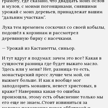
грамоту, где сказано, что двадцать моих ослов
и мулов, с моими погонщиками, снявшими
урожай с моих деревьев, принадлежат вашим
“дальним участкам”.
Лука тем временем соскочил со своей кобылы,
подошёл к корзинам и рассмотрел
деревянную бирку с насечками.
— Урожай из Кастанетты, синьор.
И тут вдруг я подумал: зачем это все? Какая в
сущности разница где будет выжато масло.
Здесь или у меня? Нет, разница-то есть,
монастырский пресс лучше чем мой, он
выжмет больше. И как я вообще мог
заподозрить монашек, невест христовых, в
краже? Наверняка какая-то ошибка
произошла, этому есть объяснение только мы
его еще не знаем..Стоит извиниться за
нелепое подозрение перед аббатисой и