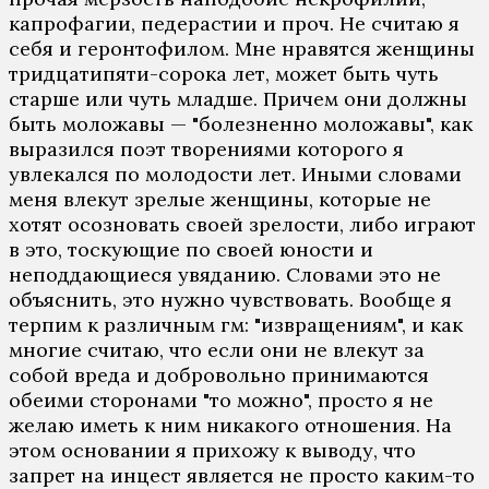
капрофагии, педерастии и проч. Не считаю я
себя и геронтофилом. Мне нравятся женщины
тридцатипяти-сорока лет, может быть чуть
старше или чуть младше. Причем они должны
быть моложавы — "болезненно моложавы", как
выразился поэт творениями которого я
увлекался по молодости лет. Иными словами
меня влекут зрелые женщины, которые не
хотят осозновать своей зрелости, либо играют
в это, тоскующие по своей юности и
неподдающиеся увяданию. Словами это не
объяснить, это нужно чувствовать. Вообще я
терпим к различным гм: "извращениям", и как
многие считаю, что если они не влекут за
собой вреда и добровольно принимаются
обеими сторонами "то можно", просто я не
желаю иметь к ним никакого отношения. На
этом основании я прихожу к выводу, что
запрет на инцест является не просто каким-то