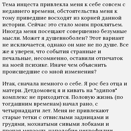
Тема инцеста привлекла меня к себе совсем с
недавнего времени, обстоятельства меня к
тому приведшие восходят из корней данной
истории. Сейчас это стало моим проклятьем.
Иногда меня посещают совершенно безумные
мысли. Может я душевноболен? Этот вариант
не исключается, однако он мне не по душе. Все
же я уверен, что события странные и
печальные, несомненно, оставили отпечаток
на моей психике. Иначе чем объяснить
происшедшие со мной изменения?
Итак, сначала немного о себе. Я рос без отца и
матери. Детдомовец я и кивать на "эдипов"
комплекс не приходится. Половую жизнь (по
тогдашним временам) начал рано, с
четырнадцати лет. Меня не привлекают
старые тетки с отвислыми задницами и
грудями, мохнатыми сивыми лобками и
прочая мерзость наподобие некрофилии,