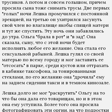
трусиков. А потом и совсем голышом, причем
просила сына тоже снимать трусы. Две первых
"голых" ночи Лешка промучился с постоянной
эрекцией, на третью он ухитрился засунуть
свой член во влагалище якобы спящей матери
и тут же спустить. Эту ночь они забавлялись
до утра. Ольга "брала в рот" и "в зад". Она
сказала, сыну, что с этой ночи будет
исполнять любое его желание. Она стала его
сексуальной рабыней. Лешка гулял со своей
матерью по всему городу и мог заставить ее
"отсосать" в парке, среди кустов или оттрахать
в кабинке таксофона, за тонированными
стеклами, по его желанию она "дрочила" ему
на заднем сидении такси и в темном кинозале.
Лешка долго не мог "раскрутить" Ольгу на то
что бы она дала его товарищам, но и в этом
она ему уступила. Более того она просила
фотографировать эти оргии, на что подростки