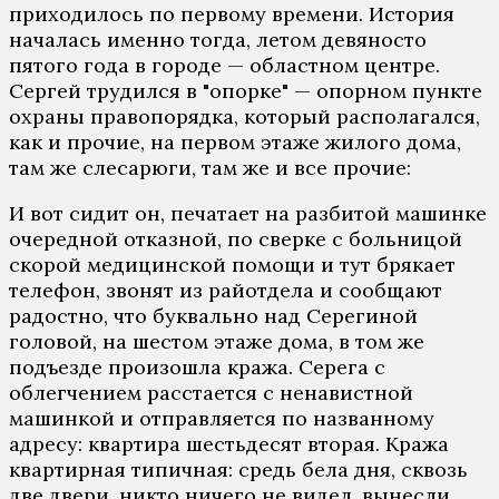
приходилось по первому времени. История
началась именно тогда, летом девяносто
пятого года в городе — областном центре.
Сергей трудился в "опорке" — опорном пункте
охраны правопорядка, который располагался,
как и прочие, на первом этаже жилого дома,
там же слесарюги, там же и все прочие:
И вот сидит он, печатает на разбитой машинке
очередной отказной, по сверке с больницой
скорой медицинской помощи и тут брякает
телефон, звонят из райотдела и сообщают
радостно, что буквально над Серегиной
головой, на шестом этаже дома, в том же
подъезде произошла кража. Серега с
облегчением расстается с ненавистной
машинкой и отправляется по названному
адресу: квартира шестьдесят вторая. Кража
квартирная типичная: средь бела дня, сквозь
две двери, никто ничего не видел, вынесли