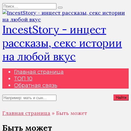
Перейти
Search
к
for:
содержанию
IncestStory - инцест
рассказы, секс истории
на любой вкус
Главная страница
ТОП 10
Обратная связь
Search
Найти
for:
Главная страница
»
Быть может
Быть может