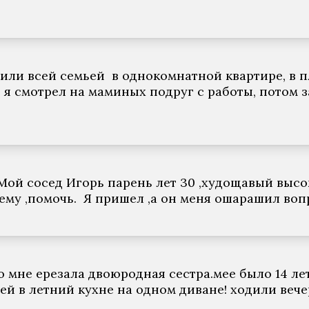
жили всей семьей в однокомнатной квартире, в пл
 я смотрел на маминых подруг с работы, потом 
ой сосед Игорь парень лет 30 ,худощавый высок
ему ,помочь. Я пришел ,а он меня ошарашил вопр
 мне ерезала двоюродная сестра.мее было 14 лет 
ней в летний кухне на одном диване! ходили веч