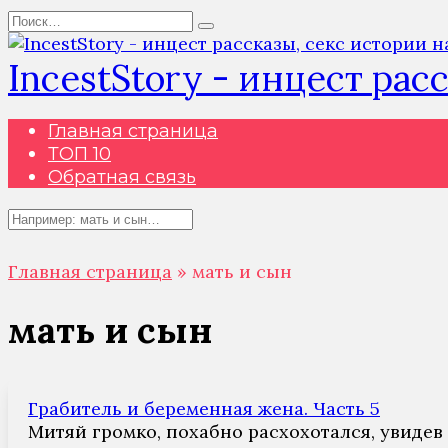
Перейти
Search
к
for:
содержанию
IncestStory - инцест рас
Главная страница
ТОП 10
Обратная связь
Search
for:
Главная страница
»
мать и сын
мать и сын
Грабитель и беременная жена. Часть 5
Митяй громко, похабно расхохотался, увидев 