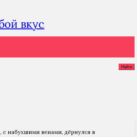
юбой вкус
Найти
, с набухшими венами, дёрнулся в