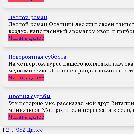
Лесной роман
Лесной роман Осенний лес жил своей таинст
воздух, наполненный ароматом хвои и грибов
Читать далее
Невероятная суббота
На четвёртом курсе нашего колледжа нам ска
медкомиссию. И, кто не пройдёт комиссию, то
Читать далее
Ирония судьбы
Эту историю мне рассказал мой друг Витали
миниатюра. Мои родители переехали в село, 
Читать далее
Пагинация
1
2
…
952
Далее