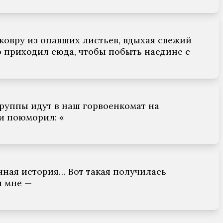
овру из опавших листьев, вдыхая свежий
о приходил сюда, чтобы побыть наедине с
группы идут в наш горвоенкомат на
 и поюморил: «
нная история… Вот такая получилась
и мне —