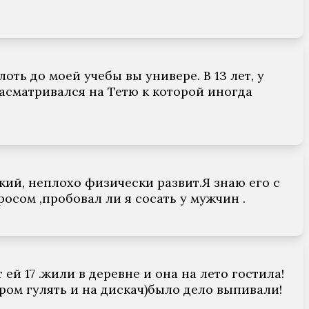
оть до моей учебы вы универе. В 13 лет, у
засматривался на Тетю к которой иногда
ий, неплохо физически развит.Я знаю его с
осом ,пробовал ли я сосать у мужчин .
ей 17 .жили в деревне и она на лето гостила!
ером гулять и на дискач)было дело выпивали!