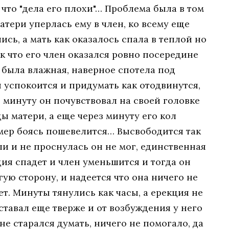
 что "дела его плохи"… Проблема была в том
атери уперлась ему в член, ко всему еще
сь, а мать как оказалось спала в теплой но
ак что его член оказался ровно посередине
 была влажная, наверное спотела под
 успокоится и придумать как отодвинутся,
з минуту он почувствовал на своей головке
ы матери, а еще через минуту его кол
амер боясь пошевелится… Высвободится так
и и не проснулась он не мог, единственная
ция спадет и член уменьшится и тогда он
ую сторону, и надеется что она ничего не
т. Минуты тянулись как часы, а ерекция не
 ставал еще тверже и от возбуждения у него
не старался думать, ничего не помогало, да