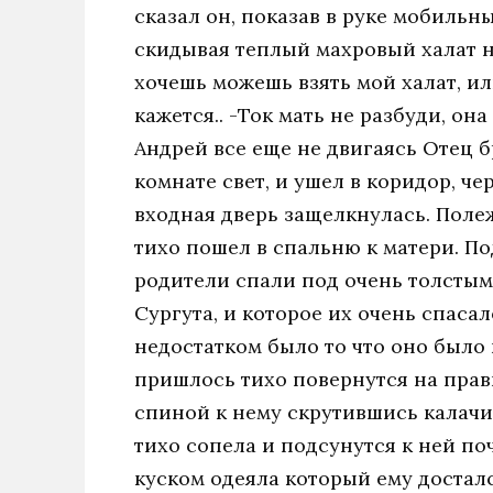
сказал он, показав в руке мобильн
скидывая теплый махровый халат на
хочешь можешь взять мой халат, ил
кажется.. -Ток мать не разбуди, он
Андрей все еще не двигаясь Отец б
комнате свет, и ушел в коридор, ч
входная дверь защелкнулась. Полеж
тихо пошел в спальню к матери. По
родители спали под очень толстым 
Сургута, и которое их очень спаса
недостатком было то что оно было
пришлось тихо повернутся на прав
спиной к нему скрутившись калачи
тихо сопела и подсунутся к ней п
куском одеяла который ему досталс