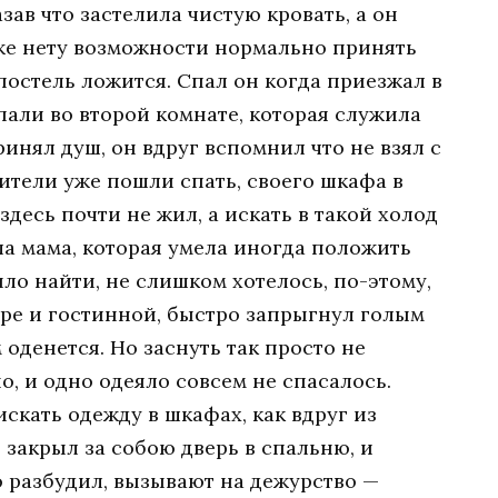
азав что застелила чистую кровать, а он
же нету возможности нормально принять
постель ложится. Спал он когда приезжал в
пали во второй комнате, которая служила
ринял душ, он вдруг вспомнил что не взял с
дители уже пошли спать, своего шкафа в
 здесь почти не жил, а искать в такой холод
ла мама, которая умела иногда положить
ло найти, не слишком хотелось, по-этому,
оре и гостинной, быстро запрыгнул голым
 оденется. Но заснуть так просто не
о, и одно одеяло совсем не спасалось.
скать одежду в шкафах, как вдруг из
 закрыл за собою дверь в спальню, и
о разбудил, вызывают на дежурство —