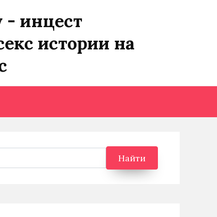
y - инцест
секс истории на
с
Найти