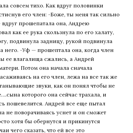
пала совсем тихо. Как вдруг половинки
иснув его член: -Боже, ты меня так сильно
— вдруг прошепатала она, Андрею
вал как ее рука скользнула по его халату,
огу, подвинула задницу, рукой подвинула
 него. -Уф — прошептала она, когда член
зы ее влагалища сжались, а Андрей
матери. Потом она начала сначала
асаживаясь на его член, лежа на все так же
станывающие звуки, как он понял чтобы не
….сына которого она сейчас трахала, и
сь пошевелится. Андрей все еще пытал
на не поворачиваясь уснет и он сможет
осто хотя бы обернутся и прикинутся
и чего сказать, что ей все это