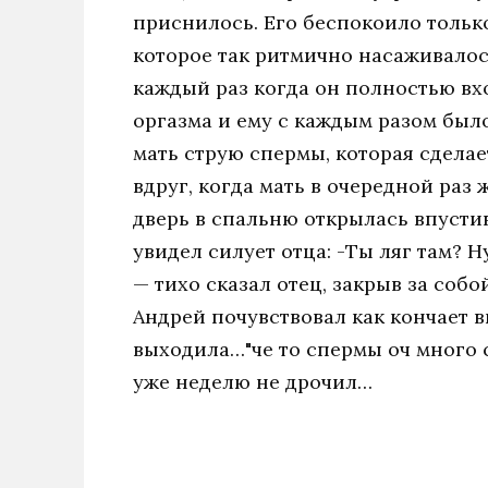
приснилось. Его беспокоило тольк
которое так ритмично насаживалось
каждый раз когда он полностью вхо
оргазма и ему с каждым разом был
мать струю спермы, которая сдела
вдруг, когда мать в очередной раз
дверь в спальню открылась впустив
увидел силует отца: -Ты ляг там? Ну
— тихо сказал отец, закрыв за соб
Андрей почувствовал как кончает в
выходила…"че то спермы оч много с
уже неделю не дрочил…