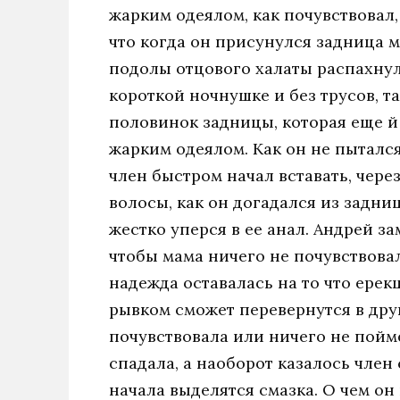
жарким одеялом, как почувствовал,
что когда он присунулся задница м
подолы отцового халаты распахнули
короткой ночнушке и без трусов, т
половинок задницы, которая еще й
жарким одеялом. Как он не пытался
член быстром начал вставать, чере
волосы, как он догадался из задниц
жестко уперся в ее анал. Андрей з
чтобы мама ничего не почувствовал
надежда оставалась на то что ерек
рывком сможет перевернутся в друг
почувствовала или ничего не пойме
спадала, а наоборот казалось член
начала выделятся смазка. О чем он 