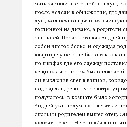
мать заставила его пойти в душ, ск
после недели в общежитии, где да
душ, мол нечего грязным в чистую 
гостинной на диване, а родители с
спальней. После того как Андрей п
собой чистое белье, и одежду,а ро
квартире у него не было так как он
по шкафах где его одежду постави
вещи так что потом было тяжело бы
он выключив свет в ванной, корид
под одеяло, решив что завтра утром
получалось, в комнате было холодн
Андрей уже подумывал встать и пои
спальни родителей вышел отец. Он
включил свет: -Не спиш?извини чт