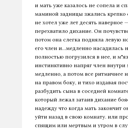
и мать уже казалось не сопела и с
маминой задницы зжались крепко ст
не хотел уже лет десять наверное 
перехватило дихание. Он почувство
потом она слегка подняла левую н
его член и…медленно насадилась на
полностью погрузился в нее, и м"я
инстинктивно напряг член внутри 
медленно, а потом все ритмичнее н
на правом боку, и тихо издавая по
разбудить сына в соседней комнате
который лежал затаив дихание боя
надежду что когда мать закончит о
уйти назад в свою комнату. или пр
спящим или мертвым и утром в случа