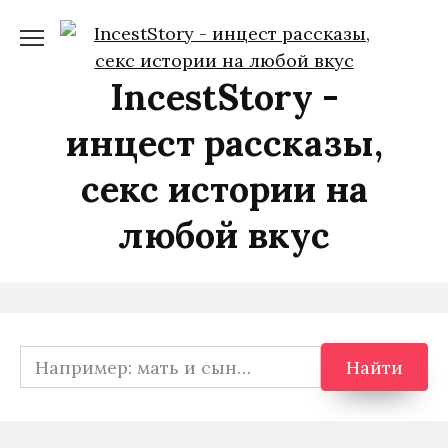
Перейти
к
содержанию
IncestStory -
инцест рассказы,
секс истории на
любой вкус
Search
Найти
for: