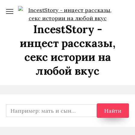
Перейти
к
содержанию
IncestStory -
инцест рассказы,
секс истории на
любой вкус
Search
Найти
for: