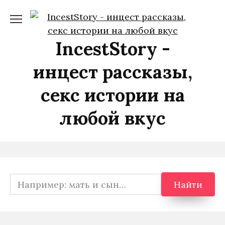
Перейти
к
содержанию
IncestStory -
инцест рассказы,
секс истории на
любой вкус
Search
Найти
for: