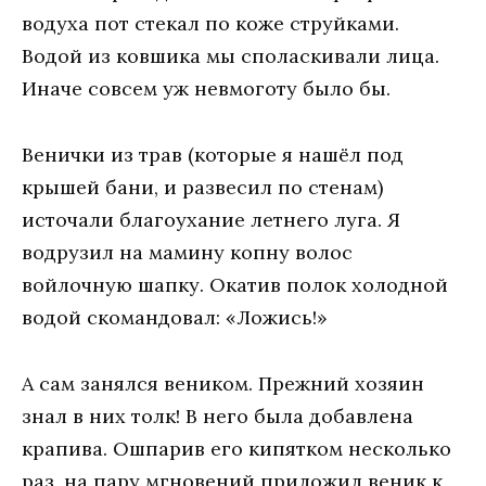
водуха пот стекал по коже струйками.
Водой из ковшика мы споласкивали лица.
Иначе совсем уж невмоготу было бы.
Венички из трав (которые я нашёл под
крышей бани, и развесил по стенам)
источали благоухание летнего луга. Я
водрузил на мамину копну волос
войлочную шапку. Окатив полок холодной
водой скомандовал: «Ложись!»
А сам занялся веником. Прежний хозяин
знал в них толк! В него была добавлена
крапива. Ошпарив его кипятком несколько
раз, на пару мгновений приложил веник к