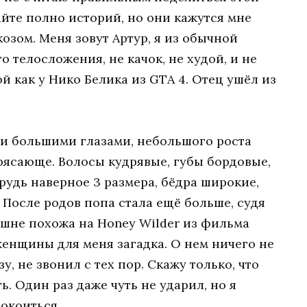
айте полно историй, но они кажутся мне
озом. Меня зовут Артур, я из обычной
о телосложения, не качок, не худой, и не
ой как у Нико Белика из GTA 4. Отец ушёл из
ими большими глазами, небольшого роста
трясающе. Волосы кудрявые, губы бордовые,
рудь наверное 3 размера, бёдра широкие,
. После родов попа стала ещё больше, судя
шне похожа на Honey Wilder из фильма
 женщины для меня загадка. О нем ничего не
у, не звонил с тех пор. Скажу только, что
ь. Один раз даже чуть не ударил, но я
покоиться.