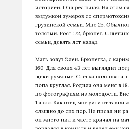
историей. Она реальная. На этом с
выдумкой зумеров со спермотоксик
грузинской семьи. Мне 25. Обычног
толстый. Рост 172, брюнет. С щетин
семьи, девять лет назад.
Мать зовут Элен. Брюнетка, с кар
160. Для своих 43 лет выглядит по
щеки румяные. Слегка полновата, г
попа круглая. Родила она меня в 18
по фотографиям из молодости. Вне
Taboo. Как отец мог уйти от такой
слышно до сих пор. Не писал ни раз
он много пил и часто кричал на мат
ворвался в комнату и велел ему ус