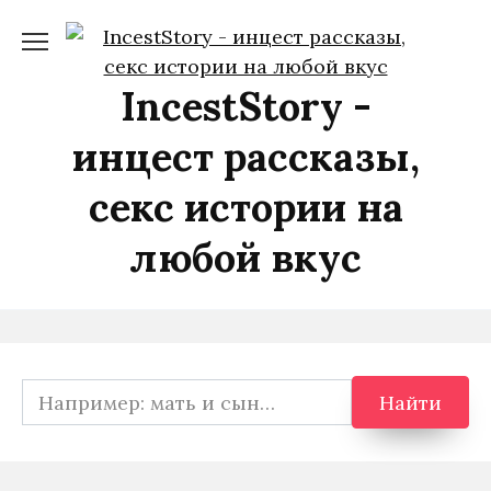
Перейти
к
содержанию
IncestStory -
инцест рассказы,
секс истории на
любой вкус
Search
Найти
for: