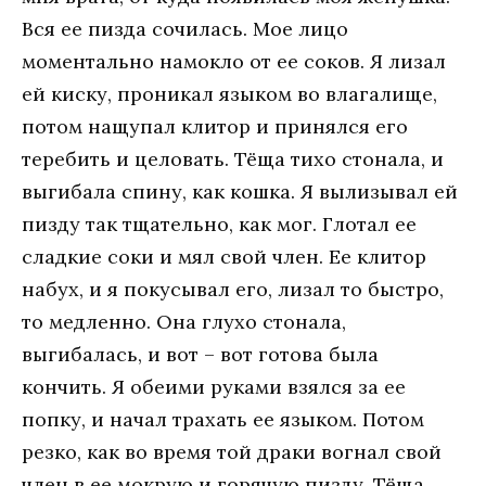
Вся ее пизда сочилась. Мое лицо
моментально намокло от ее соков. Я лизал
ей киску, проникал языком во влагалище,
потом нащупал клитор и принялся его
теребить и целовать. Тёща тихо стонала, и
выгибала спину, как кошка. Я вылизывал ей
пизду так тщательно, как мог. Глотал ее
сладкие соки и мял свой член. Ее клитор
набух, и я покусывал его, лизал то быстро,
то медленно. Она глухо стонала,
выгибалась, и вот – вот готова была
кончить. Я обеими руками взялся за ее
попку, и начал трахать ее языком. Потом
резко, как во время той драки вогнал свой
член в ее мокрую и горячую пизду. Тёща