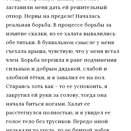
заставили меня дать ей решительный
отпор. Нервы на пределе! Началась
реальная борьба. В процессе борьбы за
изъятие скалки, из ее халата вывалились
обе титьки. В буквальном смысле у меня
съехала крыша, чувствую, что у меня встал
член. Борьба перешла в ранг подчинения
сильным и добрым дядькой, слабой и
злобной тётки, и я завалил ее на пол.
Стараясь хоть как – то ее успокоить, я
закрутил ей руки за голову, тогда она
начала биться ногами. Халат ее
расстегнулся полностью, и я увидел ее
голое тело без трусиков. Передо мной
мелькали то грудь, то ее бритый лобок.