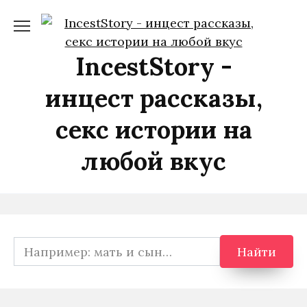
Перейти
к
содержанию
IncestStory -
инцест рассказы,
секс истории на
любой вкус
Search
Найти
for: