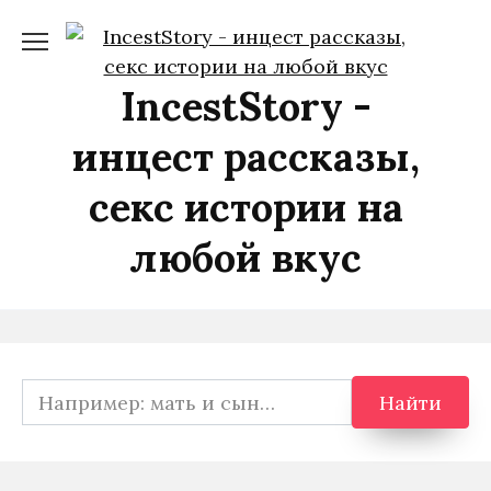
Перейти
к
содержанию
IncestStory -
инцест рассказы,
секс истории на
любой вкус
Search
Найти
for: