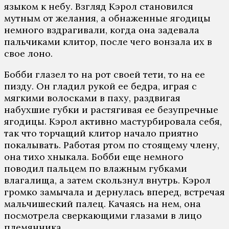
языком к небу. Взгляд Кэрол становился
мутным от желания, а обнаженные ягодицы
немного вздрагивали, когда она задевала
пальчиками клитор, после чего вонзала их в
свое лоно.
Бобби глазел то на рот своей тети, то на ее
пизду. Он гладил рукой ее бедра, играя с
мягкими волосками в паху, раздвигая
набухшие губки и растягивая ее безупречные
ягодицы. Кэрол активно мастурбировала себя,
так что торчащий клитор начало приятно
покалывать. Работая ртом по стоящему члену,
она тихо хныкала. Бобби еще немного
поводил пальцем по влажным губками
влагалища, а затем скользнул внутрь. Кэрол
громко замычала и дернулась вперед, встречая
мальчишеский палец. Качаясь на нем, она
посмотрела сверкающими глазами в лицо
племянника.