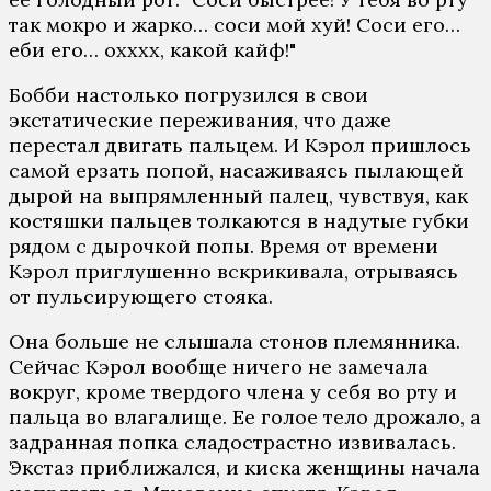
так мокро и жарко… соси мой хуй! Соси его…
еби его… охххх, какой кайф!"
Бобби настолько погрузился в свои
экстатические переживания, что даже
перестал двигать пальцем. И Кэрол пришлось
самой ерзать попой, насаживаясь пылающей
дырой на выпрямленный палец, чувствуя, как
костяшки пальцев толкаются в надутые губки
рядом с дырочкой попы. Время от времени
Кэрол приглушенно вскрикивала, отрываясь
от пульсирующего стояка.
Она больше не слышала стонов племянника.
Сейчас Кэрол вообще ничего не замечала
вокруг, кроме твердого члена у себя во рту и
пальца во влагалище. Ее голое тело дрожало, а
задранная попка сладострастно извивалась.
Экстаз приближался, и киска женщины начала