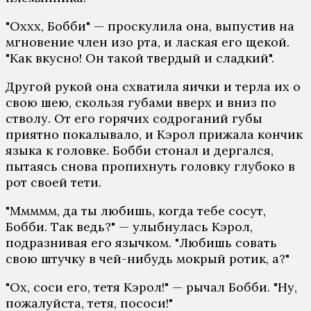
"Оххх, Бобби" — проскулила она, выпустив на
мгновение член изо рта, и лаская его щекой.
"Как вкусно! Он такой твердый и сладкий".
Другой рукой она схватила яички и терла их о
свою шею, скользя губами вверх и вниз по
стволу. От его горячих содроганий губы
приятно покалывало, и Кэрол прижала кончик
языка к головке. Бобби стонал и дергался,
пытаясь снова пропихнуть головку глубоко в
рот своей тети.
"Ммммм, да ты любишь, когда тебе сосут,
Бобби. Так ведь?" — улыбнулась Кэрол,
подразнивая его язычком. "Любишь совать
свою штучку в чей-нибудь мокрый ротик, а?"
"Ох, соси его, тетя Кэрол!" — рычал Бобби. "Ну,
пожалуйста, тетя, пососи!"