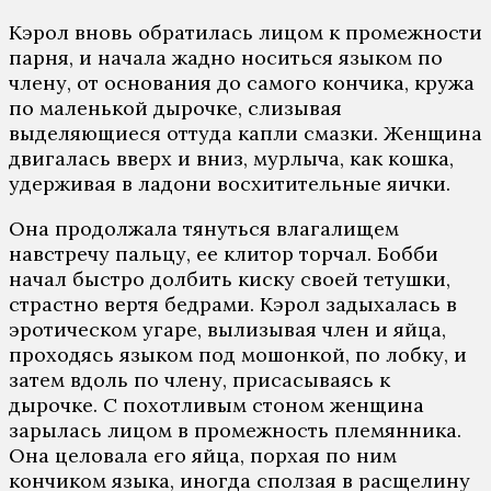
Кэрол вновь обратилась лицом к промежности
парня, и начала жадно носиться языком по
члену, от основания до самого кончика, кружа
по маленькой дырочке, слизывая
выделяющиеся оттуда капли смазки. Женщина
двигалась вверх и вниз, мурлыча, как кошка,
удерживая в ладони восхитительные яички.
Она продолжала тянуться влагалищем
навстречу пальцу, ее клитор торчал. Бобби
начал быстро долбить киску своей тетушки,
страстно вертя бедрами. Кэрол задыхалась в
эротическом угаре, вылизывая член и яйца,
проходясь языком под мошонкой, по лобку, и
затем вдоль по члену, присасываясь к
дырочке. С похотливым стоном женщина
зарылась лицом в промежность племянника.
Она целовала его яйца, порхая по ним
кончиком языка, иногда сползая в расщелину