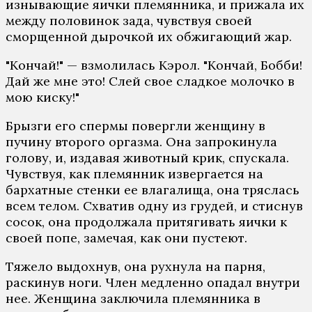
изнывающие яички племянника, и прижала их
между половинок зада, чувствуя своей
сморщенной дырочкой их обжигающий жар.
"Кончай!" — взмолилась Кэрол. "Кончай, Бобби!
Дай же мне это! Слей свое сладкое молочко в
мою киску!"
Брызги его спермы повергли женщину в
пучину второго оргазма. Она запрокинула
голову, и, издавая животный крик, спускала.
Чувствуя, как племянник извергается на
бархатные стенки ее влагалища, она тряслась
всем телом. Схватив одну из грудей, и стиснув
сосок, она продолжала притягивать яички к
своей попе, замечая, как они пустеют.
Тяжело выдохнув, она рухнула на парня,
раскинув ноги. Член медленно опадал внутри
нее. Женщина заключила племянника в