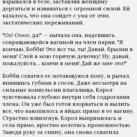
взрывался в теле, заставляя женщину
дергаться и извиваться с огромной силой. Ей
казалось, что она сойдет с ума от этих
экстатических переживаний.
"Ох! Оооо, да!" — мычала она, надевшись
сокращающейся вагиной на член парня. "Я
кончаю, Бобби! Это все ты, ты! Давай, брызни в
меня! Слей в мою горячую девочку! Ну, давай,
пожалуйста… кончи в меня! Дай же мне это!"
Бобби схватил ее мотающуюся попу, и рычал,
впившись губами в сосок. Даже несмотря на
сильные конвульсии влагалища, Кэрол
чувствовала глубоко внутри себя содрогания
члена. Он уже был готов взорваться и вылить
все, что накопилось в яйцах прямо в ее вагину.
Страстно взвизгнув, Кэрол выпрямилась и
села прямо, яростно колотясь промежностью.
Заведя руку за спину, она снова схватила