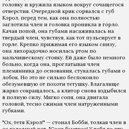
головку и кружила языком вокруг сочащегося
отверстия. Очередной крик сорвался с губ
Кэрол, перед тем, как она полностью
заглотила член и головка проникла в горло.
Качая попой, она губами насаживалась на
твердый член, чувствуя, как тот пульсирует в
горле. Крепко прижимая его языком снизу,
она лихорадочно носилась ртом по
мальчишескому стояку. Ей даже было немного
больно, когда она, проглатывая член
племянника до основания, стукалась губами о
лобок. Но это не сильно беспокоило
обезумевшую от похоти тетушку. Влагалище
жарко сокращалось, а клитор снова вздыбился
в полную силу. Мягко сопя, она двигала
головой, тесно сжимая член натруженными
губками.
"Ох, тетя Кэрол!" — стонал Бобби, толкая член в
ее голодный рот. "Соси быстрее! У тебя во рту