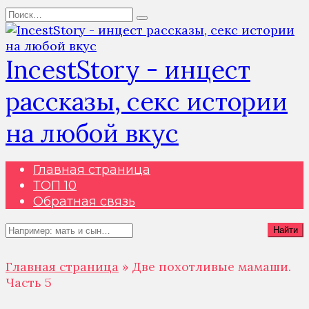
Перейти
Search
к
for:
содержанию
IncestStory - инцест
рассказы, секс истории
на любой вкус
Главная страница
ТОП 10
Обратная связь
Search
Найти
for:
Главная страница
»
Две похотливые мамаши.
Часть 5