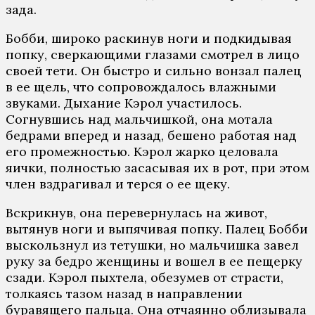
зада.
Бобби, широко раскинув ноги и подкидывая
попку, сверкающими глазами смотрел в лицо
своей тети. Он быстро и сильно вонзал палец
в ее щель, что сопровождалось влажными
звуками. Дыхание Кэрол участилось.
Согнувшись над мальчишкой, она мотала
бедрами вперед и назад, бешено работая над
его промежностью. Кэрол жарко целовала
яички, полностью засасывая их в рот, при этом
член вздрагивал и терся о ее щеку.
Вскрикнув, она перевернулась на живот,
вытянув ноги и выпячивая попку. Палец Бобби
выскользнул из тетушки, но мальчишка завел
руку за бедро женщины и вошел в ее пещерку
сзади. Кэрол пыхтела, обезумев от страсти,
толкаясь тазом назад в направлении
буравящего пальца. Она отчаянно облизывала