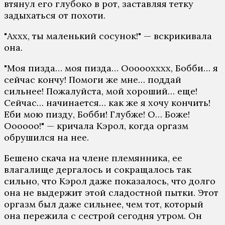
втянул его глубоко в рот, заставляя тетку
задыхаться от похоти.
"Аххх, ты маленький сосунок!" — вскрикивала
она.
"Моя пизда… моя пизда… Ооооохххх, Бобби… я
сейчас кончу! Помоги же мне… поддай
сильнее! Пожалуйста, мой хороший… еще!
Сейчас… начинается… как же я хочу кончить!
Еби мою пизду, Бобби! Глубже! О… Боже!
Оооооо!" — кричала Кэрол, когда оргазм
обрушился на нее.
Бешено скача на члене племянника, ее
влагалище дергалось и сокращалось так
сильно, что Кэрол даже показалось, что долго
она не выдержит этой сладостной пытки. Этот
оргазм был даже сильнее, чем тот, который
она пережила с сестрой сегодня утром. Он