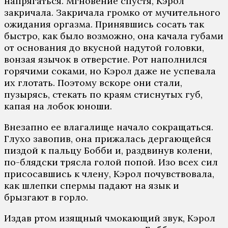
напрягаться. Мгновение спустя, Кэрол
закричала. Закричала громко от мучительного
ожидания оргазма. Принявшись сосать так
быстро, как было возможно, она качала губами
от основания до вкусной надутой головки,
вонзая язычок в отверстие. Рот наполнился
горячими соками, но Кэрол даже не успевала
их глотать. Поэтому вскоре они стали,
пузырясь, стекать по краям стиснутых губ,
капая на лобок юноши.
Внезапно ее влагалище начало сокращаться.
Глухо завопив, она прижалась дергающейся
пиздой к пальцу Бобби и, раздвинув колени,
по-блядски трясла голой попой. Изо всех сил
присосавшись к члену, Кэрол почувствовала,
как шлепки спермы падают на язык и
брызгают в горло.
Издав ртом изящный чмокающий звук, Кэрол