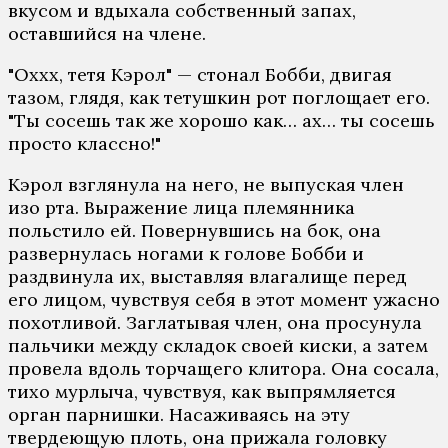
вкусом и вдыхала собственный запах,
оставшийся на члене.
"Оххх, тетя Кэрол" — стонал Бобби, двигая
тазом, глядя, как тетушкин рот поглощает его.
"Ты сосешь так же хорошо как… ах… ты сосешь
просто классно!"
Кэрол взглянула на него, не выпуская член
изо рта. Выражение лица племянника
польстило ей. Повернувшись на бок, она
развернулась ногами к голове Бобби и
раздвинула их, выставляя влагалище перед
его лицом, чувствуя себя в этот момент ужасно
похотливой. Заглатывая член, она просунула
пальчики между складок своей киски, а затем
провела вдоль торчащего клитора. Она сосала,
тихо мурлыча, чувствуя, как выпрямляется
орган парнишки. Насаживаясь на эту
твердеющую плоть, она прижала головку