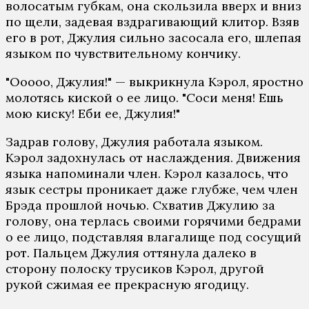
волосатым губкам, она скользила вверх и вниз
по щели, задевая вздрагивающий клитор. Взяв
его в рот, Джулия сильно засосала его, шлепая
языком по чувствительному кончику.
"Ооооо, Джулия!" — выкрикнула Кэрол, яростно
молотясь киской о ее лицо. "Соси меня! Ешь
мою киску! Еби ее, Джулия!"
Задрав голову, Джулия работала языком.
Кэрол задохнулась от наслаждения. Движения
языка напоминали член. Кэрол казалось, что
язык сестры проникает даже глубже, чем член
Брэда прошлой ночью. Схватив Джулию за
голову, она терлась своими горячими бедрами
о ее лицо, подставляя влагалище под сосущий
рот. Пальцем Джулия оттянула далеко в
сторону полоску трусиков Кэрол, другой
рукой сжимая ее прекрасную ягодицу.