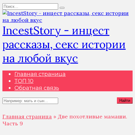
Перейти
Search
к
for:
содержанию
IncestStory - инцест
рассказы, секс истории
на любой вкус
Главная страница
ТОП 10
Обратная связь
Search
Найти
for:
Главная страница
»
Две похотливые мамаши.
Часть 9