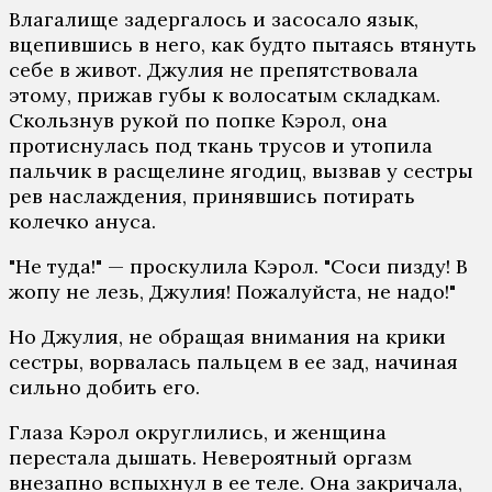
Влагалище задергалось и засосало язык,
вцепившись в него, как будто пытаясь втянуть
себе в живот. Джулия не препятствовала
этому, прижав губы к волосатым складкам.
Скользнув рукой по попке Кэрол, она
протиснулась под ткань трусов и утопила
пальчик в расщелине ягодиц, вызвав у сестры
рев наслаждения, принявшись потирать
колечко ануса.
"Не туда!" — проскулила Кэрол. "Соси пизду! В
жопу не лезь, Джулия! Пожалуйста, не надо!"
Но Джулия, не обращая внимания на крики
сестры, ворвалась пальцем в ее зад, начиная
сильно добить его.
Глаза Кэрол округлились, и женщина
перестала дышать. Невероятный оргазм
внезапно вспыхнул в ее теле. Она закричала,