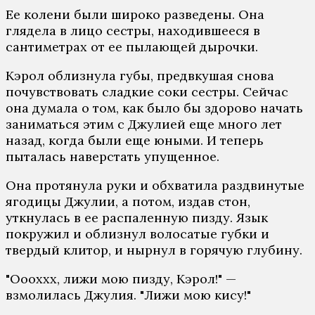
Ее колени были широко разведены. Она
глядела в лицо сестры, находившееся в
сантиметрах от ее пылающей дырочки.
Кэрол облизнула губы, предвкушая снова
почувствовать сладкие соки сестры. Сейчас
она думала о том, как было бы здорово начать
заниматься этим с Джулией еще много лет
назад, когда были еще юными. И теперь
пыталась наверстать упущенное.
Она протянула руки и обхватила раздвинутые
ягодицы Джулии, а потом, издав стон,
уткнулась в ее распаленную пизду. Язык
покружил и облизнул волосатые губки и
твердый клитор, и нырнул в горячую глубину.
"Оооххх, лижи мою пизду, Кэрол!" —
взмолилась Джулия. "Лижи мою кису!"