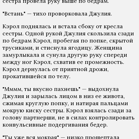
сестра провела руку выше по бедрам.
"Встань" — тихо проворковала Джулия.
Кэрол поднялась и встала сбоку от кресла
сестры. Одной рукой Джулия скользила сзади
по бедрам Кэрол, пробегая по попке, скрытой
трусиками, и стиснула ягодицу. Женщина
замурлыкала и сунула другую руку спереди
между ног Кэрол, схватив ее промежность.
Кэрол дернулась от приятной дрожи,
прокатившейся по телу.
"Мммм, ты вкусно пахнешь" — выдохнула
Джулия и зарылась лицом в низ ее живота,
сжимая круглую попку, и натирая пальцами
мокрую киску сестры. Кэрол взялась сзади за
голову партнерши, не в силах контролировать
конвульсивные подергивания бедер.
"Ты уже вся мокрая" — низко прошептала