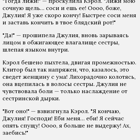
"Тогда лижи!" — проскулила Кэрол. "Лижи мою
сочную щель… соси и ешь ее! Оооо, боже,
Джулия! Я уже скоро кончу! Быстрее соси меня
и заставь кончить в твое блядский рот!"
"Да!" — прошипела Джулия, вновь зарываясь
лицом в обжигающее влагалище сестры,
шлепая языком внутри.
Кэрол бешено пыхтела, двигая промежностью.
Клитор был так напряжен, что, казалось, это
сведет женщину с ума! Лихорадочно колотясь,
она вцепилась в волосы сестры. Джулия не
чувствовала боли — только наслаждение от
сестринской дырки.
"Вот оно!" — взвизгнула Кэрол. "Я кончаю,
Джулия! Господи! Еби меня… еби! Я сейчас
опять спущу! Оооо, я больше не выдержу! Ах,
заебись!"