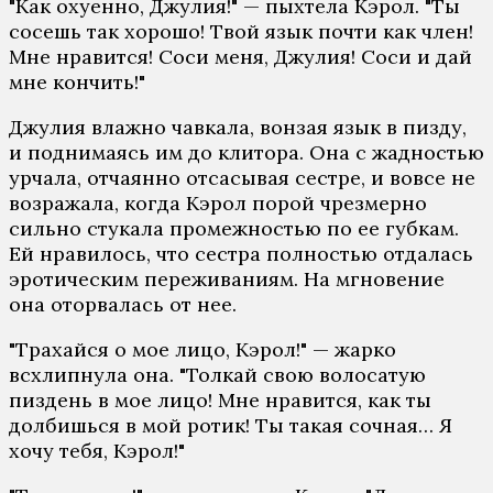
"Как охуенно, Джулия!" — пыхтела Кэрол. "Ты
сосешь так хорошо! Твой язык почти как член!
Мне нравится! Соси меня, Джулия! Соси и дай
мне кончить!"
Джулия влажно чавкала, вонзая язык в пизду,
и поднимаясь им до клитора. Она с жадностью
урчала, отчаянно отсасывая сестре, и вовсе не
возражала, когда Кэрол порой чрезмерно
сильно стукала промежностью по ее губкам.
Ей нравилось, что сестра полностью отдалась
эротическим переживаниям. На мгновение
она оторвалась от нее.
"Трахайся о мое лицо, Кэрол!" — жарко
всхлипнула она. "Толкай свою волосатую
пиздень в мое лицо! Мне нравится, как ты
долбишься в мой ротик! Ты такая сочная… Я
хочу тебя, Кэрол!"