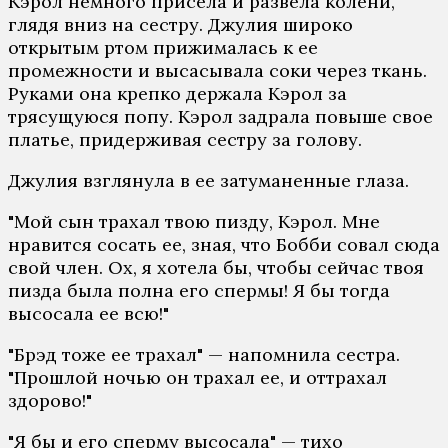
Кэрол немного присела и развела колени,
глядя вниз на сестру. Джулия широко
открытым ртом прижималась к ее
промежности и высасывала соки через ткань.
Руками она крепко держала Кэрол за
трясущуюся попу. Кэрол задрала повыше свое
платье, придерживая сестру за голову.
Джулия взглянула в ее затуманенные глаза.
"Мой сын трахал твою пизду, Кэрол. Мне
нравится сосать ее, зная, что Бобби совал сюда
свой член. Ох, я хотела бы, чтобы сейчас твоя
пизда была полна его спермы! Я бы тогда
высосала ее всю!"
"Брэд тоже ее трахал" — напомнила сестра.
"Прошлой ночью он трахал ее, и оттрахал
здорово!"
"Я бы и его сперму высосала" — тихо