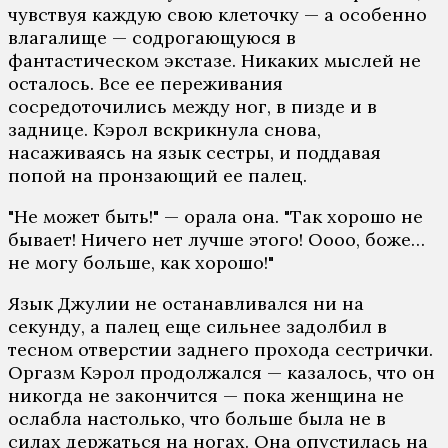
чувствуя каждую свою клеточку — а особенно
влагалище — содрогающуюся в
фантастическом экстазе. Никаких мыслей не
осталось. Все ее переживания
сосредоточились между ног, в пизде и в
заднице. Кэрол вскрикнула снова,
насаживаясь на язык сестры, и поддавая
попой на пронзающий ее палец.
"Не может быть!" — орала она. "Так хорошо не
бывает! Ничего нет лучше этого! Оооо, боже…
не могу больше, как хорошо!"
Язык Джулии не останавливался ни на
секунду, а палец еще сильнее задолбил в
тесном отверстии заднего прохода сестрички.
Оргазм Кэрол продолжался — казалось, что он
никогда не закончится — пока женщина не
ослабла настолько, что больше была не в
силах держаться на ногах. Она опустилась на