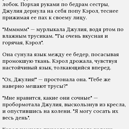
лобок. Порхая руками по бедрам сестры,
Джулия дернула на себя попу Кэрол, теснее
прижимая ее пах к своему лицу.
"Мммммм" — мурлыкала Джулия, водя ртом по
влажным трусикам. "Ты очень вкусная и
горячая, Кэрол".
Она сунула язык между ее бедер, посасывая
промокшую ткань. Кэрол дрожала, чувствуя
настойчивый язык, толкающийся вперед.
"Ох, Джулия!" — простонала она. "Тебе же
наверно мешают трусы?"
"Мне нравится, какие они сочные" —
пробормотала Джулия, выскользнув из кресла,
и опустившись на колени. "Я могу сосать их
весь день".