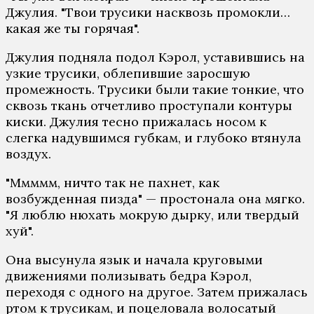
Джулия. "Твои трусики насквозь промокли…
какая же ты горячая".
Джулия подняла подол Кэрол, уставившись на
узкие трусики, облепившие заросшую
промежность. Трусики были такие тонкие, что
сквозь ткань отчетливо проступали контуры
киски. Джулия тесно прижалась носом к
слегка надувшимся губкам, и глубоко втянула
воздух.
"Ммммм, ничто так не пахнет, как
возбужденная пизда" — простонала она мягко.
"Я люблю нюхать мокрую дырку, или твердый
хуй".
Она высунула язык и начала круговыми
движениями полизывать бедра Кэрол,
переходя с одного на другое. Затем прижалась
ртом к трусикам, и поцеловала волосатый