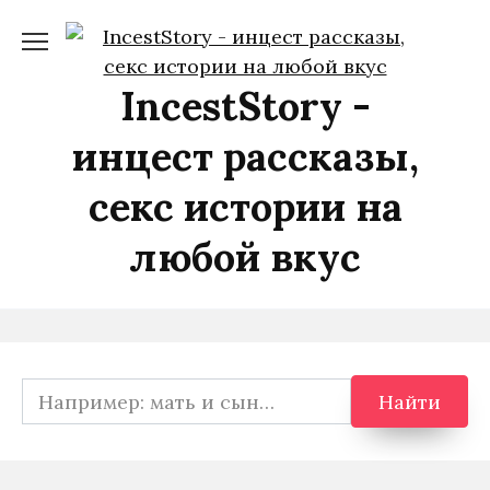
Перейти
к
содержанию
IncestStory -
инцест рассказы,
секс истории на
любой вкус
Search
Найти
for: