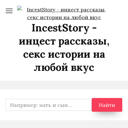
Перейти
к
содержанию
IncestStory -
инцест рассказы,
секс истории на
любой вкус
Search
Найти
for: