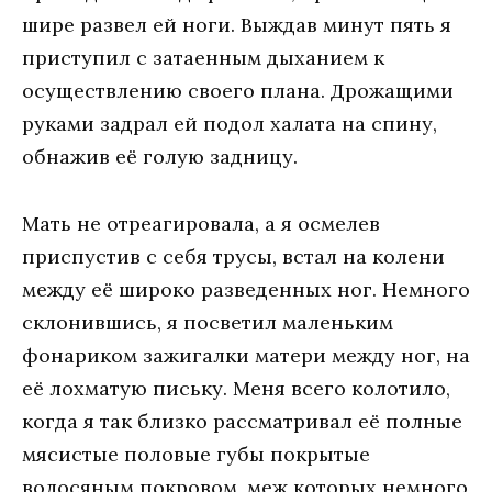
шире развел ей ноги. Выждав минут пять я
приступил с затаенным дыханием к
осуществлению своего плана. Дрожащими
руками задрал ей подол халата на спину,
обнажив её голую задницу.
Мать не отреагировала, а я осмелев
приспустив с себя трусы, встал на колени
между её широко разведенных ног. Немного
склонившись, я посветил маленьким
фонариком зажигалки матери между ног, на
её лохматую письку. Меня всего колотило,
когда я так близко рассматривал её полные
мясистые половые губы покрытые
волосяным покровом, меж которых немного