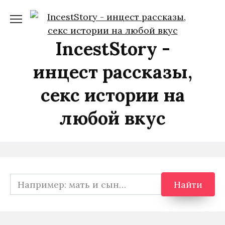
Перейти
к
содержанию
IncestStory -
инцест рассказы,
секс истории на
любой вкус
Search
Найти
for: