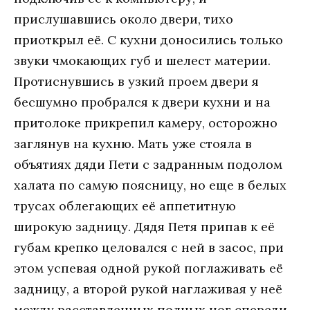
прислушавшись около двери, тихо
приоткрыл её. С кухни доносились только
звуки чмокающих губ и шелест материи.
Протиснувшись в узкий проем двери я
бесшумно пробрался к двери кухни и на
притолоке прикрепил камеру, осторожно
заглянув на кухню. Мать уже стояла в
объятиях дяди Пети с задранным подолом
халата по самую поясницу, но еще в белых
трусах облегающих её аппетитную
широкую задницу. Дядя Петя припав к её
губам крепко целовался с ней в засос, при
этом успевая одной рукой поглаживать её
задницу, а второй рукой наглаживая у неё
между расставленных полных ног спереди.