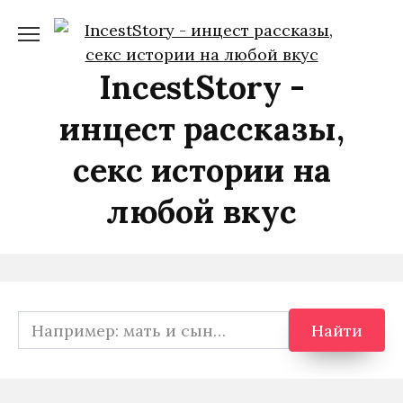
Перейти
к
содержанию
IncestStory -
инцест рассказы,
секс истории на
любой вкус
Search
Найти
for: