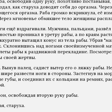
ба, освободив одну руку, похотливо постанывая
дал, как старуха доводит себя до оргазма. Чере
егося оргазма. Раба громко вскрикнула, её из
Через мгновенье обмякшее тело женщины расплас
оги ещё вздрагивали. Мужчина, пальцами, развё
остью проникал в уретру рабы, а по краям раст
ккуратно вытащил конус из тела рабы. Убрав "ма
. Склонившись над ногами своейизмученной мате
слеты рабы к раздвижной перекладине. Посмотр
ы своей жертвы.
. Вынув палец, садист вытер его о ляжку рабы.
 шире развести ноги в стороны. Застегнув на м
вые губы, и соединил их с кольцами на ремнях, 
й.
 он, освобождая вторую руку рабы.
я, старуха.