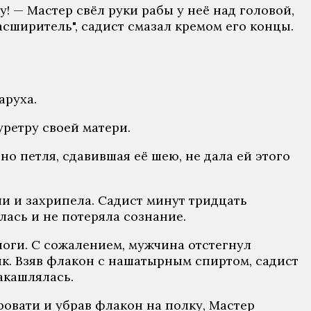
у! — Мастер свёл руки рабы у неё над головой,
расширитель", садист смазал кремом его концы.
аруха.
 уретру своей матери.
но петля, сдавившая её шею, не дала ей этого
оли и захрипела. Садист минут тридцать
лась и не потеряла сознание.
ноги. С сожалением, мужчина отстегнул
ик. Взяв флакон с нашатырным спиртом, садист
акашлялась.
ровати и убрав флакон на полку, Мастер