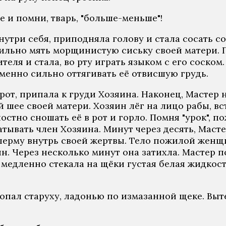
е и помни, тварь, "больше-меньше"!
нутри себя, приподняла голову и стала сосать с
сильно мять морщинистую сиську своей матери. П
еля и стала, во рту играть языком с его соском. 
менно сильно оттягивать её отвисшую грудь.
рот, припала к груди Хозяина. Наконец, Мастер
 шее своей матери. Хозяин лёг на лицо рабы, вс
остно сношать её в рот и горло. Помня "урок", 
тывать член Хозяина. Минут через десять, Масте
перму внутрь своей жертвы. Тело пожилой женщ
ин. Через несколько минут она затихла. Мастер 
 медленно стекала на щёки густая белая жидкость,
лопал старуху, ладонью по измазанной щеке. Выт