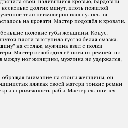
, дрочила свой, налившийся кровью, бардовый
з несколько долгих минут, плоть пожилой
мученное тело неимоверно изогнулось на
талось на кровати. Мастер подошёл к кровати.
л большие половые губы женщины. Конус,
янутой плоти выступила густая белая смазка.
шину" на стелаж, мужчина взял с полки
ри, Мастер освободил её ноги от ремней, но
ев между ног женщины, мужчина не удержался,
 Не обращая внимание на стоны женщины, он
орщинистых ляжках своей матери тонкие ремни
раскрыв промежность рабы. Мастер склонился