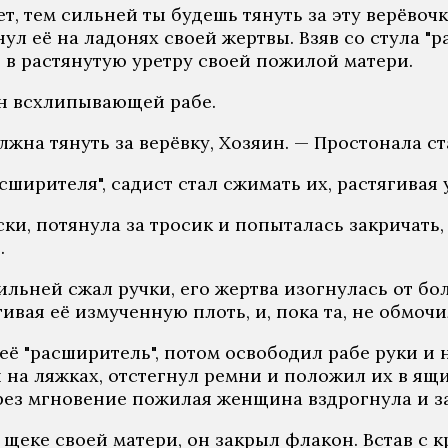
ет, тем сильней ты будешь тянуть за эту верёвочк
нул её на ладонях своей жертвы. Взяв со стула "
 в растянутую уретру своей пожилой матери.
он всхлипывающей рабе.
лжна тянуть за верёвку, Хозяин. — Простонала ст
асширителя", садист стал сжимать их, растягивая
и, потянула за тросик и попыталась закричать, 
.
 сильней сжал ручки, его жертва изогнулась от б
ивая её измученную плоть, и, пока та, не обмочи
ё "расширитель", потом освободил рабе руки и 
на ляжках, отстегнул ремни и положил их в ящ
ерез мгновение пожилая женщина вздрогнула и з
щеке своей матери, он закрыл флакон. Встав с к