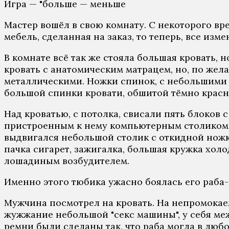
Игра — "больше — меньше
Мастер вошёл в свою комнату. С некоторого вр
мебель, сделанная на заказ, то теперь, все изме
В комнате всё так же стояла большая кровать, 
кровать с анатомическим матрацем, но, по жел
металлическими. Ножки спинок, с небольшими
большой спинки кровати, обшитой тёмно красн
Над кроватью, с потолка, свисали пять блоков 
пристроенным к нему компьютерным столиком. 
выдвигался небольшой столик с откидной ножк
пачка сигарет, зажигалка, большая кружка холо
лошадиным возбудителем.
Именно этого тюбика ужасно боялась его раба-
Мужчина посмотрел на кровать. На непромокаем
жужжание небольшой "секс машины", у себя меж
ремни были сделаны так, что раба могла в люб