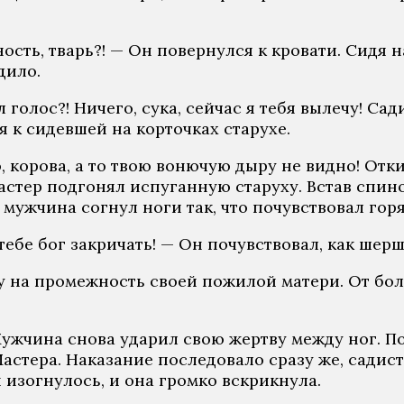
ность, тварь?! — Он повернулся к кровати. Сидя н
дило.
 голос?! Ничего, сука, сейчас я тебя вылечу! Сад
 к сидевшей на корточках старухе.
 корова, а то твою вонючую дыру не видно! Отки
стер подгонял испуганную старуху. Встав спиной
мужчина согнул ноги так, что почувствовал горя
й тебе бог закричать! — Он почувствовал, как шер
у на промежность своей пожилой матери. От бол
— Мужчина снова ударил свою жертву между ног. 
астера. Наказание последовало сразу же, садис
изогнулось, и она громко вскрикнула.