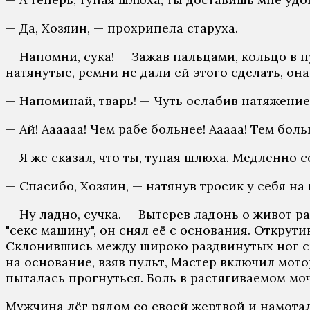
— Да, Хозяин, — прохрипела старуха.
— Напомни, сука! — Зажав пальцами, кольцо в п
натянутые, ремни не дали ей этого сделать, он
— Напоминай, тварь! — Чуть ослабив натяжение,
— Ай! Аааааа! Чем рабе больнее! Ааааа! Тем бол
— Я же сказал, что ты, тупая шлюха. Медленно 
— Спасибо, Хозяин, — натянув тросик у себя на
— Ну ладно, сучка. — Вытерев ладонь о живот р
"секс машину", он снял её с основания. Открут
Склонившись между широко раздвинутых ног сво
на основание, взяв пульт, Мастер включил мото
пыталась прогнуться. Боль в растягиваемом мо
Мужчина лёг рядом со своей жертвой и намотал