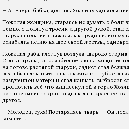
— А теперь, бабка, доставь Хозяину удовольстви
Пожилая женщина, стараясь не думать о боли в
немного потянул тросик, а другой рукой, стал 
старуха сильней прижалась к груди своего мучит
ослаблять петлю на шее своей жертвы, одновре
Пожилая раба, глотнув воздуха, широко открыв 
Стянув трусы, он ослабил петлю на мощинистой
на голове распятой старухи, садист стал безжал
захлёбываясь, пыталась как можно глубже загла
измученной матери и стал кончать, выбросив с
проглотить всё, что выплеснул ей в горло Хозя
рот, прерывисто хрипло дышала, с краёв её рта,
другое.
— Молодец, сука! Постаралась, тварь! — Он пох
комнаты.