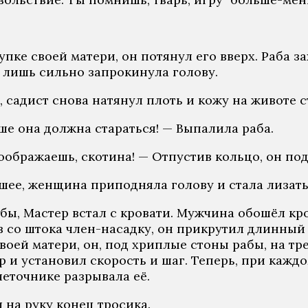
упке своей матери, он потянул его вверх. Раба з
а лишь сильно запрокинула голову.
 садист снова натянул плоть и кожу на животе с
ьше она должна стараться! — Выпалила раба.
соображаешь, скотина! — Отпустив кольцо, он по
 шее, женщина приподняла голову и стала лизать
абы, Мастер встал с кровати. Мужчина обошёл кр
ив со штока член-насадку, он прикрутил длинный
ей матери, он, под хриплые стоны рабы, на трет
р и установил скорость и шаг. Теперь, при кажд
четочнике разрывала её.
 на руку конец тросика.