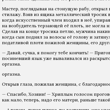
Мастер, поглядывая на стонущую рабу, открыл п
стилажу. Взяв из ящика металлический тросик в
когда искусственный член входил в неё, упирая
на возбудитель терзающей её плоть, не могла н
Сделав на конце тросика петлю, мужчина накин
когда сын поднял за волосы её голову и затяну
податливой плоти пожилой женщины, его другая
— Давай, сучка, я помогу тебе кончить! — Приго
посиневший язык уже вываливался из раскрытог
оргазма.
оргазма.
Открыв глаза, пожилая женщина, с благодарнос
— Спасибо, Хозяин! — Хриплым голосом прогово
как мало, теперь, надо его матери, раньше так
— А теперь, тупая шлюха, ты доставишь мне удо