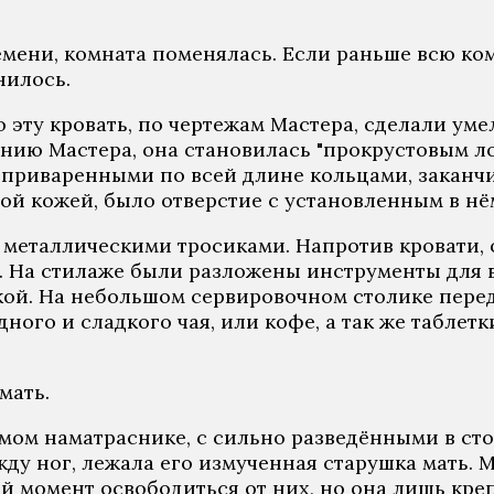
емени, комната поменялась. Если раньше всю ко
нилось.
но эту кровать, по чертежам Мастера, сделали ум
анию Мастера, она становилась "прокрустовым л
 приваренными по всей длине кольцами, заканч
ой кожей, было отверстие с установленным в н
с металлическими тросиками. Напротив кровати, 
На стилаже были разложены инструменты для во
ой. На небольшом сервировочном столике перед
дного и сладкого чая, или кофе, а так же таблет
мать.
ом наматраснике, с сильно разведёнными в сто
ду ног, лежала его измученная старушка мать. 
ой момент освободиться от них, но она лишь кре