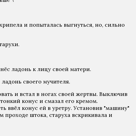
ахрипела и попыталась выгнуться, но, сильно
тарухи.
днёс ладонь к лицу своей матери.
 ладонь своего мучителя.
овать и встал в ногах своей жертвы. Выключив
 тонкий конус и смазал его кремом.
ь ввёл конус ей в уретру. Установив "машину"
ом проходе штока, старуха вскрикивала и