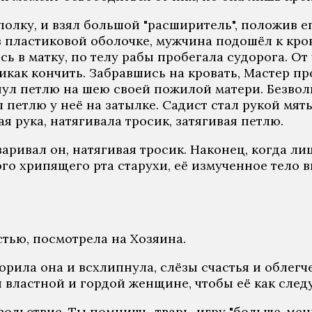
олку, и взял большой "расширитель", положив ег
 пластиковой оболочке, мужчина подошёл к крова
сь в матку, по телу рабы пробегала судорога. О
икак кончить. Забравшись на кровать, Мастер пр
ул петлю на шею своей пожилой матери. Безволь
л петлю у неё на затылке. Садист стал рукой мя
 рука, натягивала тросик, затягивая петлю.
варивал он, натягивая тросик. Наконец, когда ли
о хрипящего рта старухи, её измученное тело в
тью, посмотрела на Хозяина.
рила она и всхлипнула, слёзы счастья и облегч
ой властной и гордой женщине, чтобы её как след
вольствие. Ты помнишь, тварь, игру "больше-мен