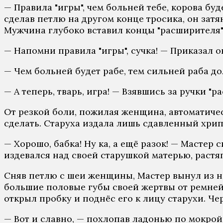
— Правила "игры", чем больней тебе, корова буд
сделав петлю на другом конце тросика, он затя
Мужчина глубоко вставил концы "расширителя"
— Напомни правила "игры", сучка! — Приказал 
— Чем больней будет рабе, тем сильней раба до
— А теперь, тварь, игра! — Взявшись за ручки "р
От резкой боли, пожилая женщина, автоматическ
сделать. Старуха издала лишь сдавленный хрип
— Хорошо, бабка! Ну ка, а ещё разок! — Мастер
издевался над своей старушкой матерью, растяг
Сняв петлю с шеи женщины, Мастер вынул из не
большие половые губы своей жертвы от ремней 
открыл пробку и поднёс его к лицу старухи. Ч
— Вот и славно, — похлопав ладонью по мокрой 