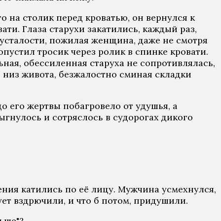
о на столик перед кроватью, он вернулся к
ти. Глаза старухи закатились, каждый раз,
т усталости, пожилая женщина, даже не смотря
опустил тросик через ролик в спинке кровати.
ная, обессиленная старуха не сопротивлялась,
ть низ живота, безжалостно сминая складки
цо его жертвы побагровело от удушья, а
ыгнулось и сотряслось в судорогах дикого
ения катились по её лицу. Мужчина усмехнулся,
ует вздрючили, и что б потом, придушили.
ьше"?