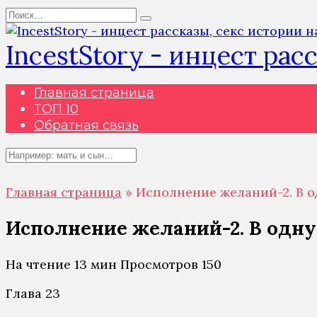
Перейти
Search
к
for:
содержанию
IncestStory - инцест рас
Главная страница
ТОП 10
Обратная связь
Search
for:
Главная страница
»
Исполнение желаний-2. В о
Исполнение желаний-2. В одну
На чтение
13 мин
Просмотров
150
Глава 23