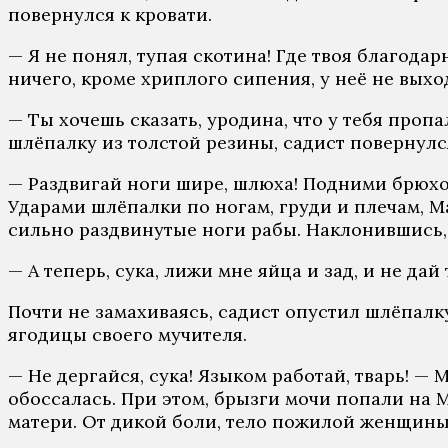
повернулся к кровати.
— Я не понял, тупая скотина! Где твоя благодар
ничего, кроме хриплого сипения, у неё не выхо
— Ты хочешь сказать, уродина, что у тебя пропал
шлёпалку из толстой резины, садист повернулся
— Раздвигай ноги шире, шлюха! Подними брюхо,
Ударами шлёпалки по ногам, груди и плечам, Ма
сильно раздвинутые ноги рабы. Наклонившись, 
— А теперь, сука, лижи мне яйца и зад, и не да
Почти не замахиваясь, садист опустил шлёпалк
ягодицы своего мучителя.
— Не дергайся, сука! Языком работай, тварь! 
обоссалась. При этом, брызги мочи попали на М
матери. От дикой боли, тело пожилой женщины 