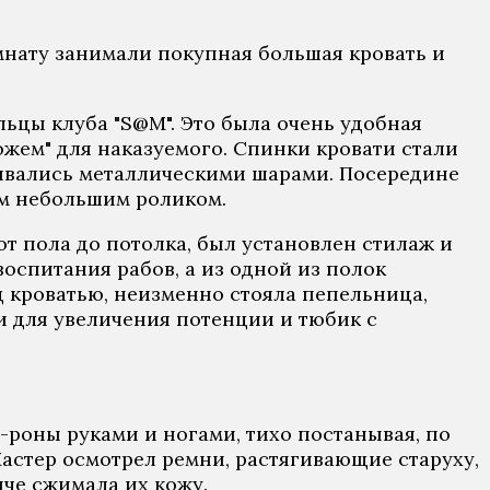
мнату занимали покупная большая кровать и
ельцы клуба "S@M". Это была очень удобная
ожем" для наказуемого. Спинки кровати стали
ивались металлическими шарами. Посередине
ём небольшим роликом.
от пола до потолка, был установлен стилаж и
спитания рабов, а из одной из полок
 кроватью, неизменно стояла пепельница,
ки для увеличения потенции и тюбик с
-роны руками и ногами, тихо постанывая, по
Мастер осмотрел ремни, растягивающие старуху,
пче сжимала их кожу.