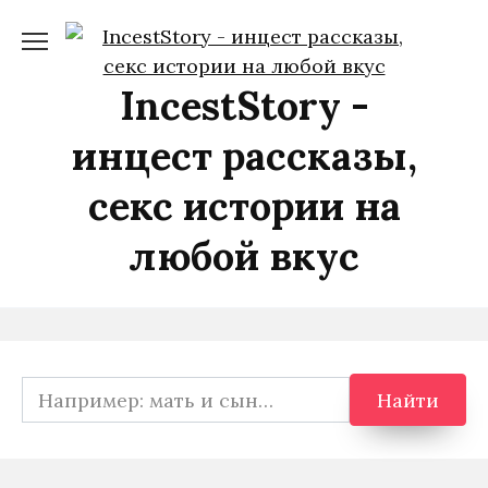
Перейти
к
содержанию
IncestStory -
инцест рассказы,
секс истории на
любой вкус
Search
Найти
for: