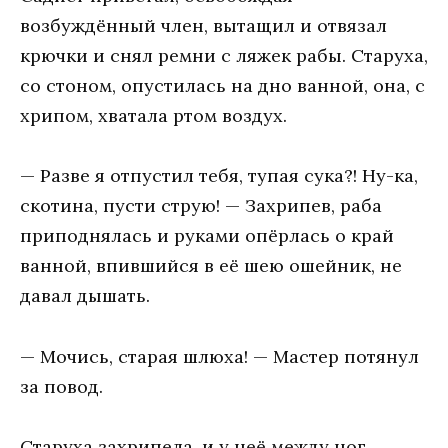
возбуждённый член, вытащил и отвязал
крючки и снял ремни с ляжек рабы. Старуха,
со стоном, опустилась на дно ванной, она, с
хрипом, хватала ртом воздух.
— Разве я отпустил тебя, тупая сука?! Ну-ка,
скотина, пусти струю! — Захрипев, раба
приподнялась и руками опёрлась о край
ванной, впившийся в её шею ошейник, не
давал дышать.
— Мочись, старая шлюха! — Мастер потянул
за повод.
Старуха захрипела, и у неё между ног,