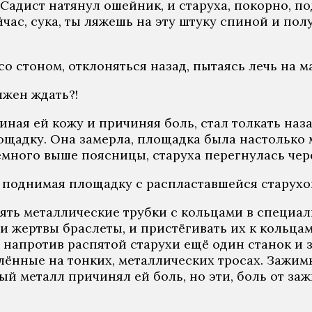
— Садист натянул ошейник, и старуха, покорно, 
ас, сука, ты ляжешь на эту штуку спиной и полу
со стоном, отклоняться назад, пытаясь лечь на 
лжен ждать?!
миная ей кожу и причиняя боль, стал толкать наз
щадку. Она замерла, площадка была настолько м
много выше поясницы, старуха перегнулась через
, поднимая площадку с распластавшейся старухо
ять металлические трубки с кольцами в специа
ги жертвы браслеты, и пристёгивать их к кольца
л напротив распятой старухи ещё один станок и з
плённые на тонких, металлических тросах. Зажи
й металл причинял ей боль, но эти, боль от за