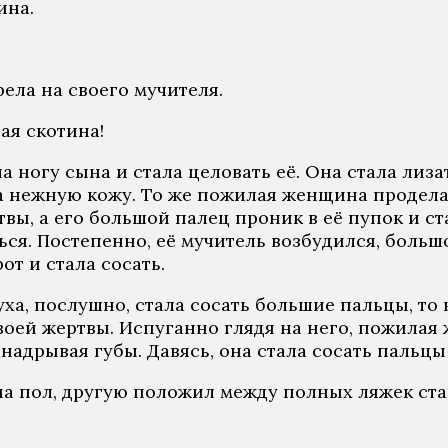
ина.
ела на своего мучителя.
пая скотина!
ла ногу сына и стала целовать её. Она стала ли
 нежную кожу. То же пожилая женщина проделала
вы, а его большой палец проник в её пупок и ст
ся. Постепенно, её мучитель возбудился, большо
от и стала сосать.
а, послушно, стала сосать большие пальцы, то н
воей жертвы. Испуганно глядя на него, пожилая 
 надрывая губы. Давясь, она стала сосать пальцы
 на пол, другую положил между полных ляжек ста