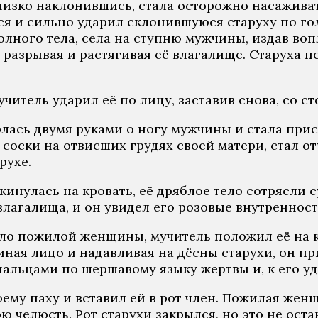
 низко наклонившись, стала осторожно насаживат
ся и сильно ударил склонившуюся старуху по г
олного тела, села на ступню мужчины, издав воп
 разрывая и растягивая её влагалище. Старуха п
учитель ударил её по лицу, заставив снова, со ст
лась двумя руками о ногу мужчины и стала прис
соски на отвисших грудях своей матери, стал отт
рухе.
нулась на кровать, её дряблое тело сотрясли с
лагалища, и он увидел его розовые внутренности
ело пожилой женщины, мучитель положил её на кр
ная лицо и надавливая на дёсны старухи, он при
альцами по шершавому языку жертвы и, к его уди
ему паху и вставил ей в рот член. Пожилая жен
ю челюсть. Рот старухи закрылся, но это не оста