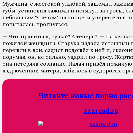
Мужчина, с жестокой улыбкой, защемил зажима
губы, установил зажимы и потянул за тросы, сл
небольшим "членом" на конце, и уперев его в по
попыталась прогнуться.
— Что, нравиться, сучка?! А теперь?! — Палач н
пожилой женщины. Старуха издала истошный воп
перешли в вой, садист подошёл к ней и, склон
подумав, он, не сильно, ударил по тросу. Жерт
она потеряла сознание. Палач привёл пожилую 
вздрюченной матери, забилось в судорогах орг
Читайте новые порно рас
xxxread.ru