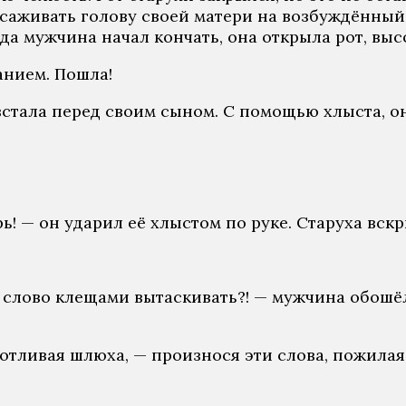
насаживать голову своей матери на возбуждённы
гда мужчина начал кончать, она открыла рот, вы
анием. Пошла!
тала перед своим сыном. С помощью хлыста, он 
арь! — он ударил её хлыстом по руке. Старуха вск
ое слово клещами вытаскивать?! — мужчина обош
хотливая шлюха, — произнося эти слова, пожила