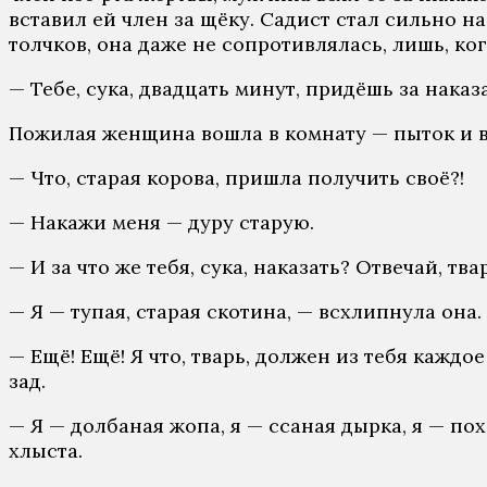
вставил ей член за щёку. Садист стал сильно 
толчков, она даже не сопротивлялась, лишь, ко
— Тебе, сука, двадцать минут, придёшь за наказ
Пожилая женщина вошла в комнату — пыток и вс
— Что, старая корова, пришла получить своё?!
— Накажи меня — дуру старую.
— И за что же тебя, сука, наказать? Отвечай, тв
— Я — тупая, старая скотина, — всхлипнула она.
— Ещё! Ещё! Я что, тварь, должен из тебя кажд
зад.
— Я — долбаная жопа, я — ссаная дырка, я — по
хлыста.