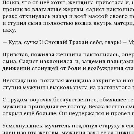
Поняв, что от неё хотят, женщина привстала и,
проник во влагалище жертвы, садист наклонил
резко откинулась назад и всей массой своего п
и ступня сына полностью вошла внутрь матери,
паху.
— Куда, сучка?! Сношай! Трахай себя, тварь! — М
Привстав, пожилая женщина наклонилась, опёр
сына. Садист наклонился, и, защемив пальцами 
движений стонущей от боли и возбуждения ста
Неожиданно, пожилая женщина захрипела и отки
ступня мужчины выскользнула из растянутого в
С трудом, ворочая бесчувственное, обмякшее т
мужчина приподнял её голову. Безжалостно сми
открыл ещё больше. Он неудержался и провёл п
Усмехнувшись, мучитель подтянул старуху к сво
член изо рта жертвы, мужчина взял её за нижню