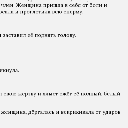
й член. Женщина пришла в себя от боли и
сосала и проглотила всю сперму.
заставил её поднять голову.
рикнула.
ёл свою жертву и хлыст ожёг её полный, белый
я женщина, дёргалась и вскрикивала от ударов