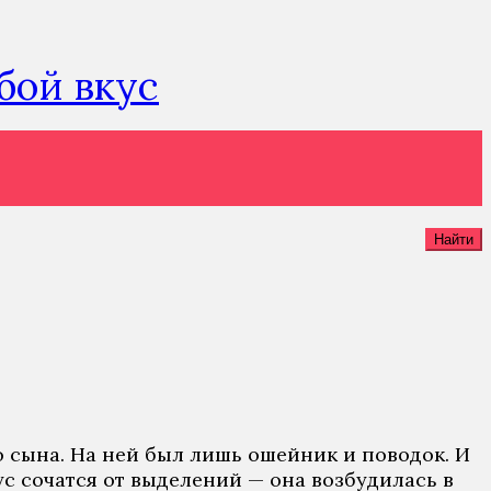
юбой вкус
Найти
о сына. На ней был лишь ошейник и поводок. И
ус сочатся от выделений — она возбудилась в