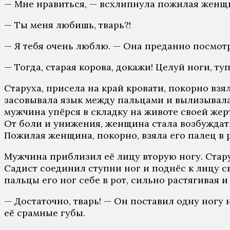
— Мне нравиться, — всхлипнула пожилая женщ
— Ты меня любишь, тварь?!
— Я тебя очень люблю. — Она преданно посмотр
— Тогда, старая корова, докажи! Целуй ноги, ту
Старуха, присела на край кровати, покорно взя
засовывала язык между пальцами и вылизывала
мужчина упёрся в складку на животе своей жерт
От боли и унижения, женщина стала возбуждать
Пожилая женщина, покорно, взяла его палец в р
Мужчина приблизил её лицу вторую ногу. Старух
Садист соединил ступни ног и поднёс к лицу с
пальцы его ног себе в рот, сильно растягивая и
— Достаточно, тварь! — Он поставил одну ногу
её срамные губы.