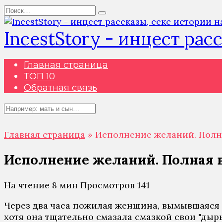
Перейти
Search
к
for:
содержанию
IncestStory - инцест рас
Главная страница
ТОП 10
Обратная связь
Search
for:
Главная страница
»
Исполнение желаний. Полна
Исполнение желаний. Полная ве
На чтение
8 мин
Просмотров
141
Через два часа пожилая женщина, вымывшаяся и
хотя она тщательно смазала смазкой свои "дыры