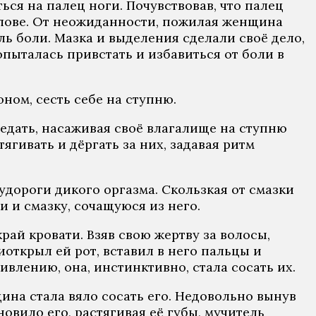
ься на палец ноги. Почувствовав, что палец
олове. От неожиданности, пожилая женщина
ль боли. Мазка и выделения сделали своё дело,
опыталась привстать и избавиться от боли в
оном, сесть себе на ступню.
едать, насаживая своё влагалище на ступню
ягивать и дёргать за них, задавая ритм
удороги дикого оргазма. Скользкая от смазки
 и смазку, сочащуюся из него.
ай кровати. Взяв свою жертву за волосы,
открыл ей рот, вставил в него пальцы и
влению, она, инстинктивно, стала сосать их.
щина стала вяло сосать его. Недовольно вынув
новило его, растягивая её губы, мучитель