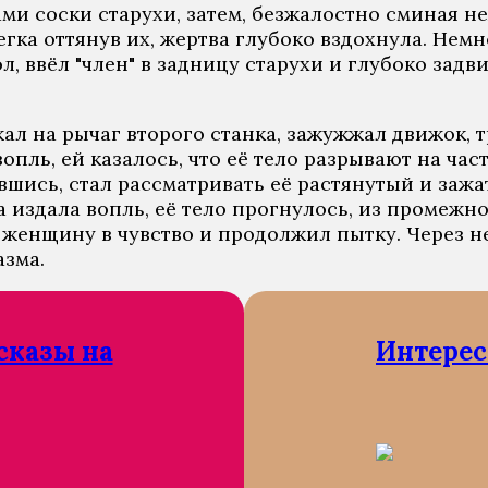
ми соски старухи, затем, безжалостно сминая н
егка оттянув их, жертва глубоко вздохнула. Немн
л, ввёл "член" в задницу старухи и глубоко задв
ажал на рычаг второго станка, зажужжал движок, 
ль, ей казалось, что её тело разрывают на част
ившись, стал рассматривать её растянутый и за
ва издала вопль, её тело прогнулось, из промежн
женщину в чувство и продолжил пытку. Через нек
азма.
сказы на
Интерес