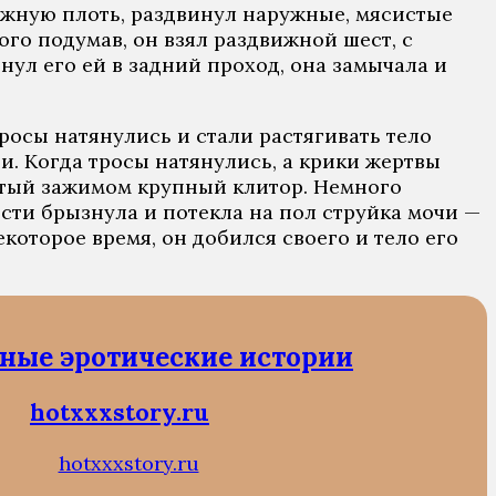
ежную плоть, раздвинул наружные, мясистые
ого подумав, он взял раздвижной шест, с
инул его ей в задний проход, она замычала и
тросы натянулись и стали растягивать тело
и. Когда тросы натянулись, а крики жертвы
жатый зажимом крупный клитор. Немного
ости брызнула и потекла на пол струйка мочи —
оторое время, он добился своего и тело его
ные эротические истории
hotxxxstory.ru