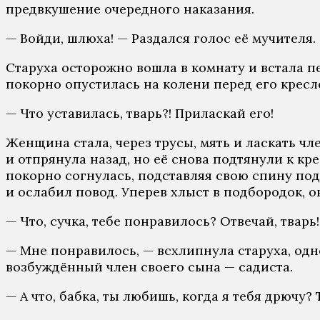
предвкушение очередного наказания.
— Войди, шлюха! — Раздался голос её мучителя.
Старуха осторожно вошла в комнату и встала п
покорно опустилась на колени перед его кресло
— Что уставилась, тварь?! Приласкай его!
Женщина стала, через трусы, мять и ласкать чл
и отпрянула назад, но её снова подтянули к кре
покорно согнулась, подставляя свою спину под 
и ослабил повод. Уперев хлыст в подбородок, 
— Что, сучка, тебе понравилось? Отвечай, тварь!
— Мне понравилось, — всхлипнула старуха, одн
возбуждённый член своего сына — садиста.
— А что, бабка, ты любишь, когда я тебя дрючу? 