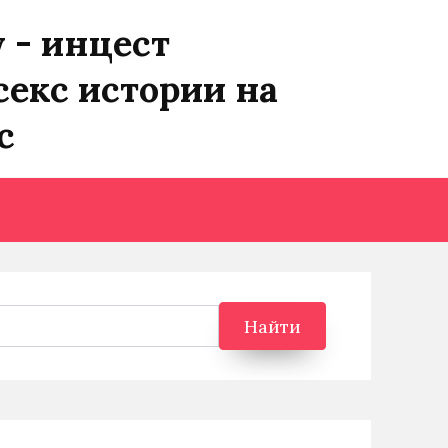
y - инцест
секс истории на
с
Найти