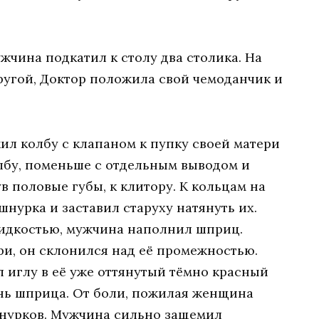
ужчина подкатил к столу два столика. На
ругой, Доктор положила свой чемоданчик и
ил колбу с клапаном к пупку своей матери
олбу, поменьше с отдельным выводом и
 половые губы, к клитору. К кольцам на
шнурка и заставил старуху натянуть их.
жидкостью, мужчина наполнил шприц.
ри, он склонился над её промежностью.
л иглу в её уже оттянутый тёмно красный
нь шприца. От боли, пожилая женщина
шнурков. Мужчина сильно защемил