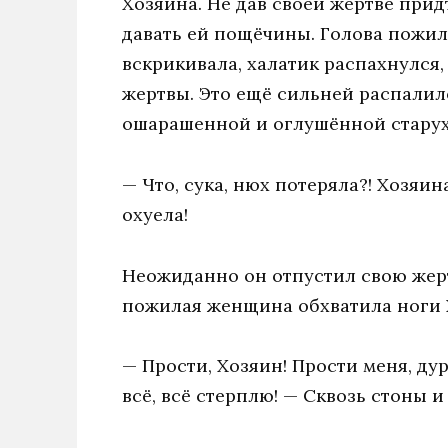
Хозяина. Не дав своей жертве придт
давать ей пощёчины. Голова пожи
вскрикивала, халатик распахнулся
жертвы. Это ещё сильней распалил
ошарашенной и оглушённой старухе
— Что, сука, нюх потеряла?! Хозяин
охуела!
Неожиданно он отпустил свою жертву
пожилая женщина обхватила ноги 
— Прости, Хозяин! Прости меня, дур
всё, всё стерплю! — Сквозь стоны 