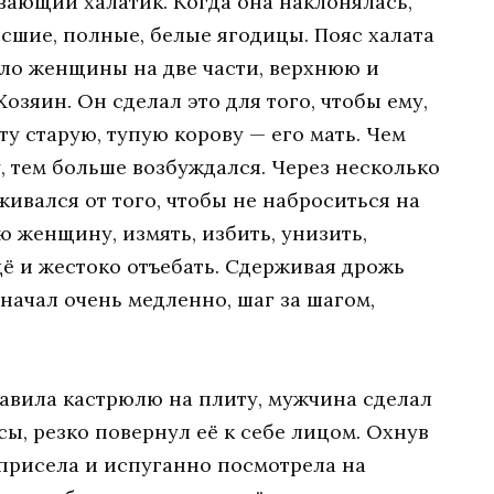
вающий халатик. Когда она наклонялась,
сшие, полные, белые ягодицы. Пояс халата
тело женщины на две части, верхнюю и
озяин. Он сделал это для того, чтобы ему,
ту старую, тупую корову — его мать. Чем
, тем больше возбуждался. Через несколько
живался от того, чтобы не наброситься на
женщину, измять, избить, унизить,
щё и жестоко отъебать. Сдерживая дрожь
 начал очень медленно, шаг за шагом,
тавила кастрюлю на плиту, мужчина сделал
сы, резко повернул её к себе лицом. Охнув
 присела и испуганно посмотрела на