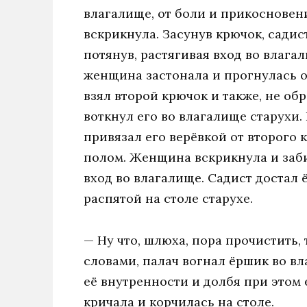
влагалище, от боли и прикосновен
вскрикнула. Засунув крючок, садист
потянув, растягивая вход во влага
женщина застонала и прогнулась от
взял второй крючок и также, не об
воткнул его во влагалище старухи. 
привязал его верёвкой от второго к
полом. Женщина вскрикнула и заби
вход во влагалище. Садист достал 
распятой на столе старухе.
— Ну что, шлюха, пора прочистить,
словами, палач вогнал ёршик во вл
её внутренности и долбя при этом 
кричала и корчилась на столе.