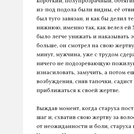
короткий, полупрозрачный, обтяги
из-под подола были видны, её отви
был туго завязан, и как бы делил 
нижнюю, именно так, как велел ей Х
было легче унижать и наказывать э
больше, он смотрел на свою жертву
минут, мужчина, уже с трудом сдер
ничего не подозревающую пожилую 
изнасиловать, замучить, а потом е
возбуждения, сняв тапочки, садист
приближаться к своей жертве.
Выждав момент, когда старуха пос
шаг и, схватив свою жертву за воло
от неожиданности и боли, старуха