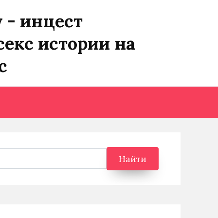
y - инцест
секс истории на
с
Найти