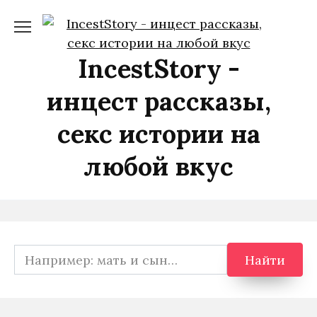
Перейти
к
содержанию
IncestStory -
инцест рассказы,
секс истории на
любой вкус
Search
Найти
for: