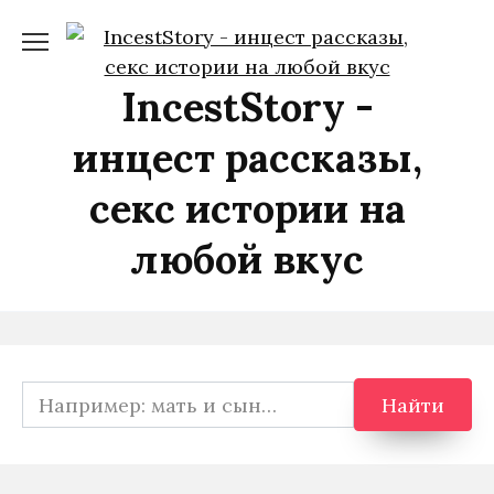
Перейти
к
содержанию
IncestStory -
инцест рассказы,
секс истории на
любой вкус
Search
Найти
for: