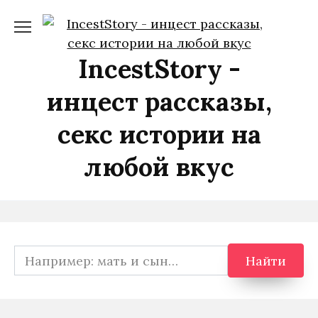
Перейти
к
содержанию
IncestStory -
инцест рассказы,
секс истории на
любой вкус
Search
Найти
for: