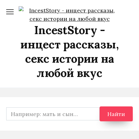
Перейти
к
содержанию
IncestStory -
инцест рассказы,
секс истории на
любой вкус
Search
Найти
for: