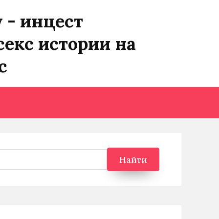
y - инцест
секс истории на
с
Найти