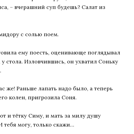
са, – вчерашний суп будешь? Салат из
омидору с солью поем.
отовила ему поесть, оценивающе поглядывал
у стола. Изловчившись, он ухватил Соньку
.
ас же! Раньше лапать надо было, а теперь
 его колен, пригрозила Соня.
от и тётку Симу, и мать за милу душу
 И тебя могу, только скажи…