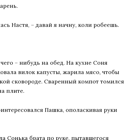
арень.
ась Настя, – давай я начну, коли робеешь.
чего – нибудь на обед. На кухне Соня
овала вилок капусты, жарила мясо, чтобы
окой сковороде. Сваренный компот томился
а плите.
оинтересовался Пашка, ополаскивая руки
ула Сонька брата по руке, пытавшегося