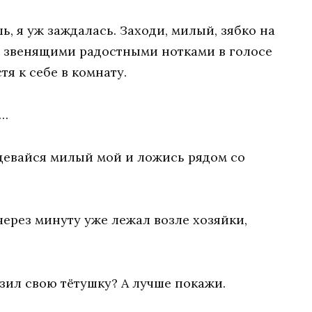
ь, я уж заждалась. Заходи, милый, зябко на
 – звенящими радостными нотками в голосе
тя к себе в комнату.
м…
Раздевайся милый мой и ложись рядом со
рез минуту уже лежал возле хозяйки,
зил свою тётушку? А лучше покажи.