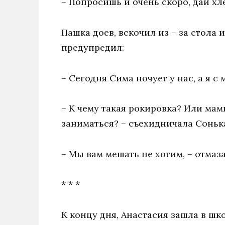
– Попросишь и очень скоро, дай хл
Пашка доев, вскочил из – за стола 
предупредил:
– Сегодня Сима ночует у нас, а я с 
– К чему такая рокировка? Или мам
заниматься? – съехидничала Соньк
– Мы вам мешать не хотим, – отмаз
* * *
К концу дня, Анастасия зашла в шк