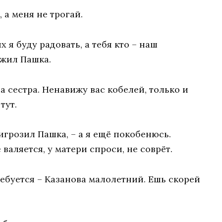
, а меня не трогай.
х я буду радовать, а тебя кто – наш
ожил Пашка.
ла сестра. Ненавижу вас кобелей, только и
тут.
игрозил Пашка, – а я ещё покобенюсь.
 валяется, у матери спроси, не соврёт.
ребуется – Казанова малолетний. Ешь скорей