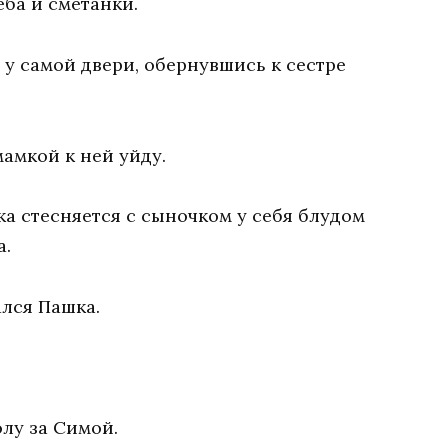
еба и сметанки.
и у самой двери, обернувшись к сестре
мамкой к ней уйду.
ка стесняется с сыночком у себя блудом
а.
ался Пашка.
олу за Симой.