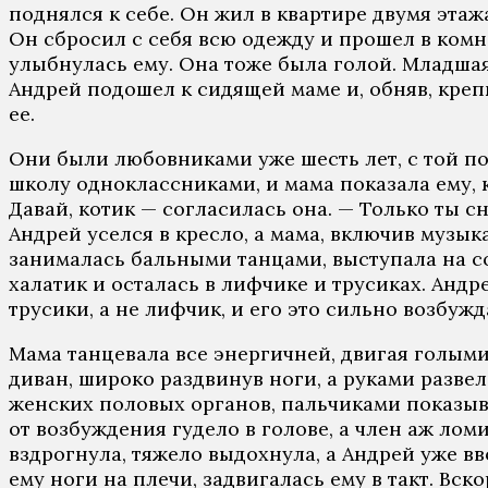
поднялся к себе. Он жил в квартире двумя этаж
Он сбросил с себя всю одежду и прошел в комна
улыбнулась ему. Она тоже была голой. Младшая
Андрей подошел к сидящей маме и, обняв, крепк
ее.
Они были любовниками уже шесть лет, с той п
школу одноклассниками, и мама показала ему, 
Давай, котик — согласилась она. — Только ты с
Андрей уселся в кресло, а мама, включив музык
занималась бальными танцами, выступала на с
халатик и осталась в лифчике и трусиках. Андр
трусики, а не лифчик, и его это сильно возбужд
Мама танцевала все энергичней, двигая голыми
диван, широко раздвинув ноги, а руками разве
женских половых органов, пальчиками показыва
от возбуждения гудело в голове, а член аж лом
вздрогнула, тяжело выдохнула, а Андрей уже в
ему ноги на плечи, задвигалась ему в такт. В