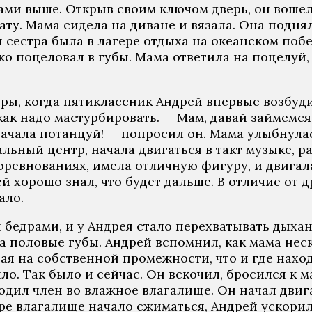
ами выше. Открыв своим ключом дверь, он вошел 
ту. Мама сидела на диване и вязала. Она поднял
 сестра была в лагере отдыха на океанском побе
о поцеловал в губы. Мама ответила на поцелуй, 
оры, когда пятиклассник Андрей впервые возбуд
как надо мастурбировать. — Мам, давай займемс
начала потанцуй! — попросил он. Мама улыбнулас
альный центр, начала двигаться в такт музыке, р
оревнованиях, имела отличную фигуру, и двигал
ей хорошо знал, что будет дальше. В отличие от
ало.
 бедрами, и у Андрея стало перехватывать дыхан
ла половые губы. Андрей вспомнил, как мама нес
я на собственной промежности, что и где нахо
ило. Так было и сейчас. Он вскочил, бросился к 
водил член во влажное влагалище. Он начал дви
скоре влагалище начало сжиматься, Андрей ускор