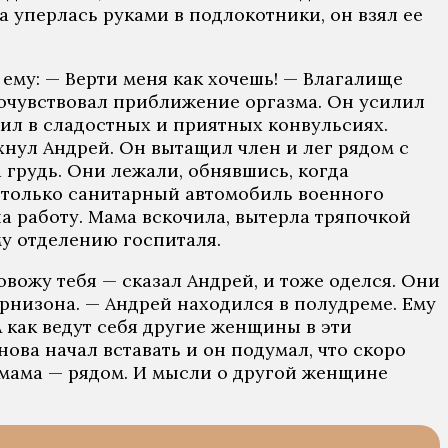
а уперлась руками в подлокотники, он взял ее
 ему: — Верти меня как хочешь! — Влагалище
почувствовал приближение оргазма. Он усилил
чил в сладостных и приятных конвульсиях.
хнул Андрей. Он вытащил член и лег рядом с
 грудь. Они лежали, обнявшись, когда
ь только санитарный автомобиль военного
на работу. Мама вскочила, вытерла тряпочкой
му отделению госпиталя.
ровожу тебя — сказал Андрей, и тоже оделся. Они
арнизона. — Андрей находился в полудреме. Ему
 как ведут себя другие женщины в эти
ова начал вставать и он подумал, что скоро
а мама — рядом. И мысли о другой женщине