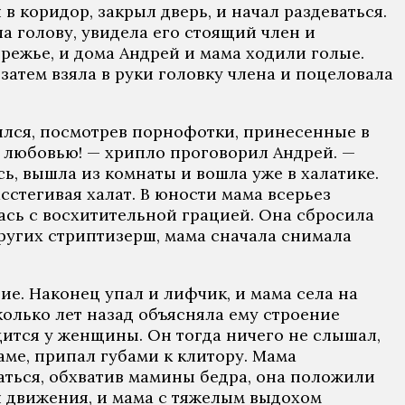
в коридор, закрыл дверь, и начал раздеваться.
а голову, увидела его стоящий член и
режье, и дома Андрей и мама ходили голые.
затем взяла в руки головку члена и поцеловала
ился, посмотрев порнофотки, принесенные в
я любовью! — хрипло проговорил Андрей. —
ь, вышла из комнаты и вошла уже в халатике.
асстегивая халат. В юности мама всерьез
ась с восхитительной грацией. Она сбросила
 других стриптизерш, мама сначала снимала
ие. Наконец упал и лифчик, и мама села на
колько лет назад объясняла ему строение
дится у женщины. Он тогда ничего не слышал,
маме, припал губами к клитору. Мама
гаться, обхватив мамины бедра, она положили
ил движения, и мама с тяжелым выдохом