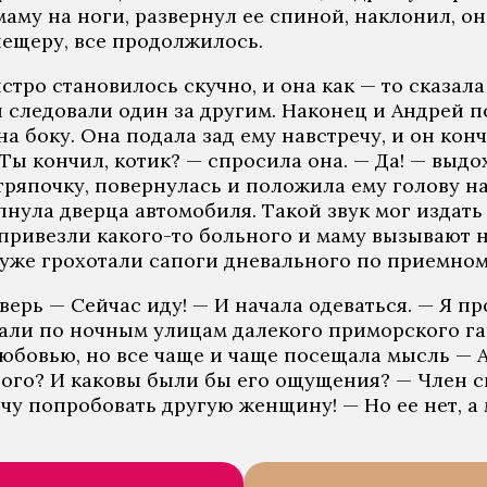
аму на ноги, развернул ее спиной, наклонил, он
пещеру, все продолжилось.
тро становилось скучно, и она как — то сказала
 следовали один за другим. Наконец и Андрей 
а боку. Она подала зад ему навстречу, и он кон
Ты кончил, котик? — спросила она. — Да! — выдо
ряпочку, повернулась и положила ему голову на
опнула дверца автомобиля. Такой звук мог издат
о привезли какого-то больного и маму вызывают 
 уже грохотали сапоги дневального по приемно
верь — Сейчас иду! — И начала одеваться. — Я п
оехали по ночным улицам далекого приморского г
юбовью, но все чаще и чаще посещала мысль — А
ого? И каковы были бы его ощущения? — Член сн
Хочу попробовать другую женщину! — Но ее нет, 