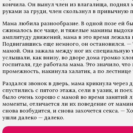
кончила. Он вынул член из влагалища, поднял м
руками за груди, член скользнул в привычную 
Мама любила разнообразие. В одной позе ей быс
сжималось все чаще, и тяжелые мамины выдохи
амплитуду движений, мама в это время лежала н
Подвигавшись еще немного, он остановился. — 
мамой. Она зажала между ног их специальную т
услышали, как внизу, во дворе дома громко хл
госпиталя, где работала мама. Это значило, чт
промежность, накинула халатик, а по лестнице
Раздался звонок в дверь, мама крикнула через д
спустились с пятого этажа, сели в уазик, и п
было очень хорошо с мамой во время занятий л
моменты, отличается ли их поведение от мамин
снова возбудится, и снова захочется секса. — 
ушли далеко — далеко.