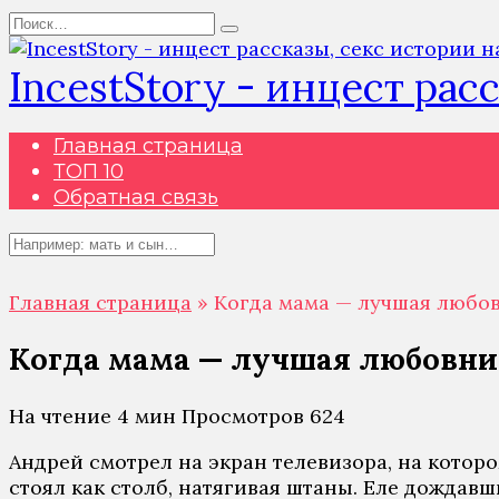
Перейти
Search
к
for:
содержанию
IncestStory - инцест рас
Главная страница
ТОП 10
Обратная связь
Search
for:
Главная страница
»
Когда мама — лучшая любо
Когда мама — лучшая любовни
На чтение
4 мин
Просмотров
624
Андрей смотрел на экран телевизора, на котор
стоял как столб, натягивая штаны. Еле дождавш