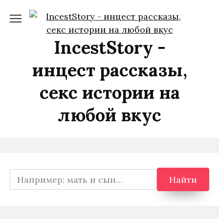
Перейти
к
содержанию
IncestStory -
инцест рассказы,
секс истории на
любой вкус
Search
Найти
for: