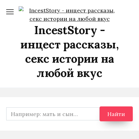
Перейти
к
содержанию
IncestStory -
инцест рассказы,
секс истории на
любой вкус
Search
Найти
for: