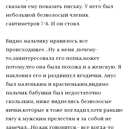
сказали ему показать письку. У него был
небольшой безволосый членик
сантиметров 7-8. И он стоял.
Видно мальчику нравилось все
происходящее…Ну а меня ,почему-
то,заинтересовала его попка,может
потому,что она была похожа н а женскую. Я
наклонил его и раздвинул ягодички. Анус
был маленьким и красненьким,видимо
пальчик бабушки был недостаточно
скользким, ниже виднелись безволосые
яички,которые я тоже погладил,хотя раньше
тягу к мужским прелестям я за собой не
замечал…Но,как говорится,- все когда-то