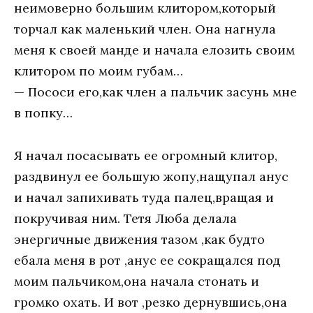
неимоверно большим клитором,который
торчал как маленький член. Она нагнула
меня к своей манде и начала елозить своим
клитором по моим губам…
— Пососи его,как член а пальчик засунь мне
в попку…
Я начал посасывать ее огромный клитор,
раздвинул ее большую жопу,нащупал анус
и начал запихивать туда палец,вращая и
покручивая ним. Тетя Люба делала
энергичные движения тазом ,как будто
ебала меня в рот ,анус ее сокращался под
моим пальчиком,она начала стонать и
громко охать. И вот ,резко дернувшись,она