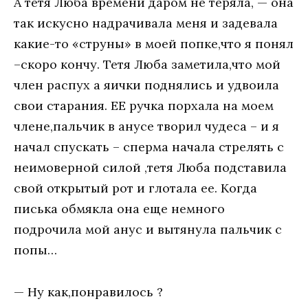
А тетя Люба времени даром не теряла, — она
так искусно надрачивала меня и задевала
какие-то «струны» в моей попке,что я понял
–скоро кончу. Тетя Люба заметила,что мой
член распух а яички поднялись и удвоила
свои старания. ЕЕ ручка порхала на моем
члене,пальчик в анусе творил чудеса – и я
начал спускать – сперма начала стрелять с
неимоверной силой ,тетя Люба подставила
свой открытый рот и глотала ее. Когда
писька обмякла она еще немного
подрочила мой анус и вытянула пальчик с
попы…
— Ну как,понравилось ?