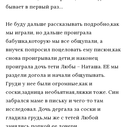
бывает в первый раз…
Не буду дальше рассказывать подробно,как
мы играли, но дальше проиграла
бабушка,которую мы все общупали, а
внучек попросил поцеловать ему писюн,как
снова проигрывали дети,и наконец
проиграла дочь тети Любы – Наташа. ЕЕ мы
раздели догола и начали общупывать.
Груди у нее были огромные,как и
соски,задница необьятная,ляжки тоже. Син
забрался маме в письку и чего-то там
исследовал. Дочь дергала за соски и
гладила грудь,мы же с тетей Любой
занялись попкой ее дочери.