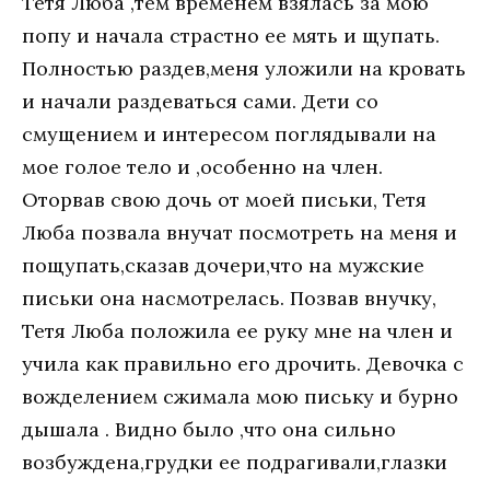
Тетя Люба ,тем временем взялась за мою
попу и начала страстно ее мять и щупать.
Полностью раздев,меня уложили на кровать
и начали раздеваться сами. Дети со
смущением и интересом поглядывали на
мое голое тело и ,особенно на член.
Оторвав свою дочь от моей письки, Тетя
Люба позвала внучат посмотреть на меня и
пощупать,сказав дочери,что на мужские
письки она насмотрелась. Позвав внучку,
Тетя Люба положила ее руку мне на член и
учила как правильно его дрочить. Девочка с
вожделением сжимала мою письку и бурно
дышала . Видно было ,что она сильно
возбуждена,грудки ее подрагивали,глазки