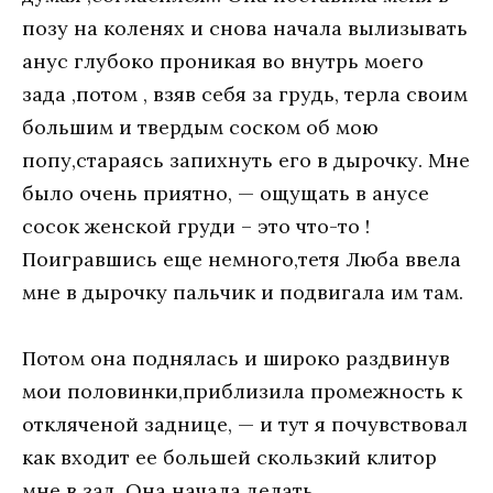
позу на коленях и снова начала вылизывать
анус глубоко проникая во внутрь моего
зада ,потом , взяв себя за грудь, терла своим
большим и твердым соском об мою
попу,стараясь запихнуть его в дырочку. Мне
было очень приятно, — ощущать в анусе
сосок женской груди – это что-то !
Поигравшись еще немного,тетя Люба ввела
мне в дырочку пальчик и подвигала им там.
Потом она поднялась и широко раздвинув
мои половинки,приблизила промежность к
откляченой заднице, — и тут я почувствовал
как входит ее большей скользкий клитор
мне в зад. Она начала делать