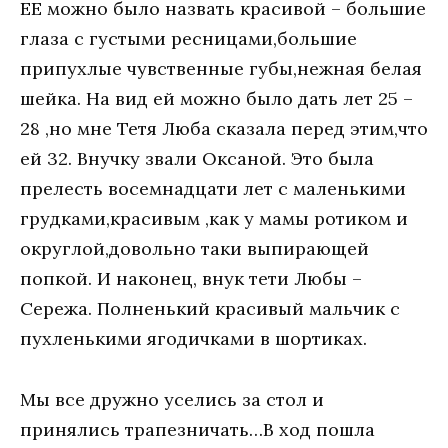
ЕЕ можно было назвать красивой – большие
глаза с густыми ресницами,большие
припухлые чувственные губы,нежная белая
шейка. На вид ей можно было дать лет 25 –
28 ,но мне Тетя Люба сказала перед этим,что
ей 32. Внучку звали Оксаной. Это была
прелесть восемнадцати лет с маленькими
грудками,красивым ,как у мамы ротиком и
округлой,довольно таки выпирающей
попкой. И наконец, внук тети Любы –
Сережа. Полненький красивый мальчик с
пухленькими ягодичками в шортиках.
Мы все дружно уселись за стол и
принялись трапезничать…В ход пошла