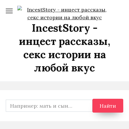
Перейти
к
содержанию
IncestStory -
инцест рассказы,
секс истории на
любой вкус
Search
Найти
for: