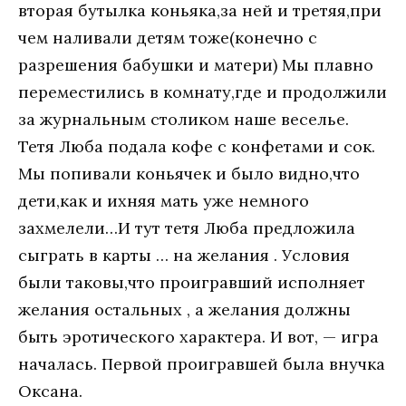
вторая бутылка коньяка,за ней и третяя,при
чем наливали детям тоже(конечно с
разрешения бабушки и матери) Мы плавно
переместились в комнату,где и продолжили
за журнальным столиком наше веселье.
Тетя Люба подала кофе с конфетами и сок.
Мы попивали коньячек и было видно,что
дети,как и ихняя мать уже немного
захмелели…И тут тетя Люба предложила
сыграть в карты … на желания . Условия
были таковы,что проигравший исполняет
желания остальных , а желания должны
быть эротического характера. И вот, — игра
началась. Первой проигравшей была внучка
Оксана.