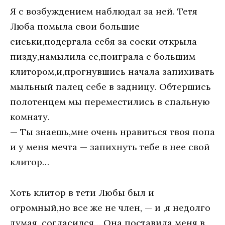
Я с возбуждением наблюдал за ней. Тетя
Люба помыла свои большие
сиськи,подергала себя за соски открыла
пизду,намылила ее,поиграла с большим
клитором,и,прогнувшись начала запихивать
мыльный палец себе в задницу. Обтершись
полотенцем мы переместились в спальную
комнату.
— Ты знаешь,мне очень нравиться твоя попа
и у меня мечта — запихнуть тебе в нее свой
клитор…
Хоть клитор в тети Любы был и
огромный,но все же не член, — и ,я недолго
думая ,согласился… Она поставила меня в