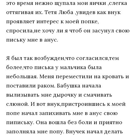
это время нежно щупала мои яички ,слегка
оттягивая их. Тетя Люба ,увидев как внук
проявляет интерес к моей попке,
спросила,не хочу ли я чтоб он засунул свою
письку мне в анус.
Я был так возбужден,что согласился,тем
более,что писька у мальчика была
небольшая. Меня переместили на кровать и
поставили раком. Бабушка начала
вылизывать мне дырочку и смачивать
слюной. И вот внук,пристроившись к моей
попе начал запихивать мне в анус свою
пипиську. Она вошла без боли и приятно
заполняла мне попу. Внучек начал делать