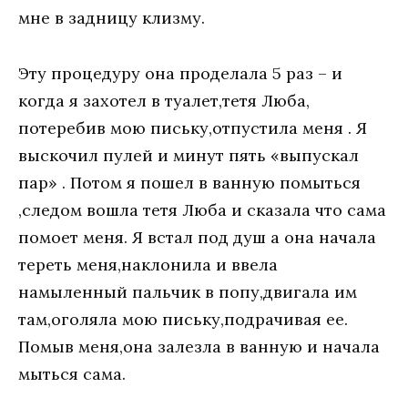
мне в задницу клизму.
Эту процедуру она проделала 5 раз – и
когда я захотел в туалет,тетя Люба,
потеребив мою письку,отпустила меня . Я
выскочил пулей и минут пять «выпускал
пар» . Потом я пошел в ванную помыться
,следом вошла тетя Люба и сказала что сама
помоет меня. Я встал под душ а она начала
тереть меня,наклонила и ввела
намыленный пальчик в попу,двигала им
там,оголяла мою письку,подрачивая ее.
Помыв меня,она залезла в ванную и начала
мыться сама.