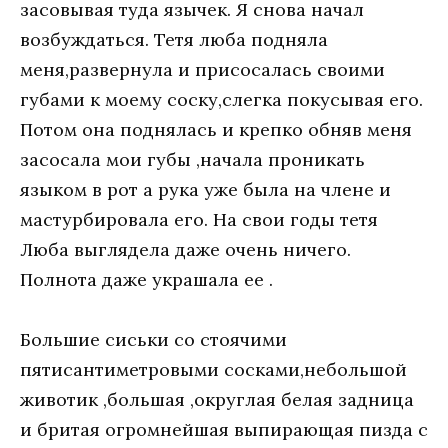
засовывая туда язычек. Я снова начал
возбуждаться. Тетя люба подняла
меня,развернула и присосалась своими
губами к моему соску,слегка покусывая его.
Потом она поднялась и крепко обняв меня
засосала мои губы ,начала проникать
языком в рот а рука уже была на члене и
мастурбировала его. На свои годы тетя
Люба выглядела даже очень ничего.
Полнота даже украшала ее .
Большие сиськи со стоячими
пятисантиметровыми сосками,небольшой
животик ,большая ,округлая белая задница
и бритая огромнейшая выпирающая пизда с