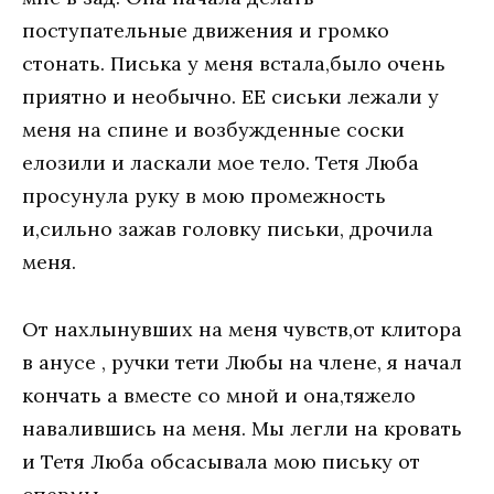
поступательные движения и громко
стонать. Писька у меня встала,было очень
приятно и необычно. ЕЕ сиськи лежали у
меня на спине и возбужденные соски
елозили и ласкали мое тело. Тетя Люба
просунула руку в мою промежность
и,сильно зажав головку письки, дрочила
меня.
От нахлынувших на меня чувств,от клитора
в анусе , ручки тети Любы на члене, я начал
кончать а вместе со мной и она,тяжело
навалившись на меня. Мы легли на кровать
и Тетя Люба обсасывала мою письку от