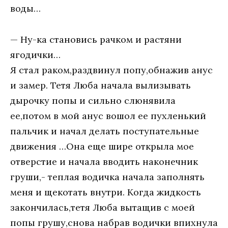
воды…
— Ну-ка становись рачком и растяни
ягодички…
Я стал раком,раздвинул попу,обнажив анус
и замер. Тетя Люба начала вылизывать
дырочку попы и сильно слюнявила
ее,потом в мой анус вошол ее пухленький
пальчик и начал делать поступательные
движения …Она еще шире открыла мое
отверстие и начала вводить наконечник
груши,- теплая водичка начала заполнять
меня и щекотать внутри. Когда жидкость
закончилась,тетя Люба вытащив с моей
попы грушу,снова набрав водички впихнула