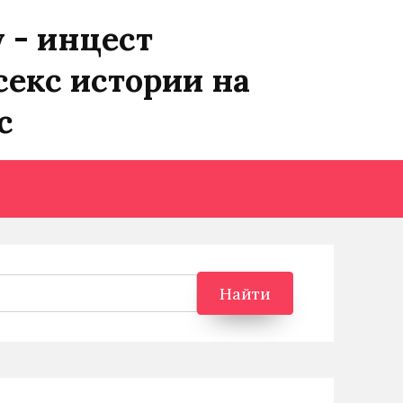
y - инцест
секс истории на
с
Найти