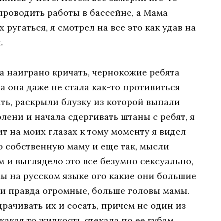
 проводить работы в бассейне, а Мама
 ругаться, я смотрел на все это как удав на
.
а наиграно кричать, чернокожие ребята
 а она даже не стала как-то противиться
ять, раскрыли блузку из которой выпали
олени и начала сдергивать штаны с ребят, я
ит на моих глазах к тому моменту я видел
 собственную маму и еще так, мысли
м и выглядело это все безумно сексуально,
мы на русском языке ого какие они большие
ли правда огромные, больше головы мамы.
рачивать их и сосать, причем не один из
какая то жидкость стекала по ее губам