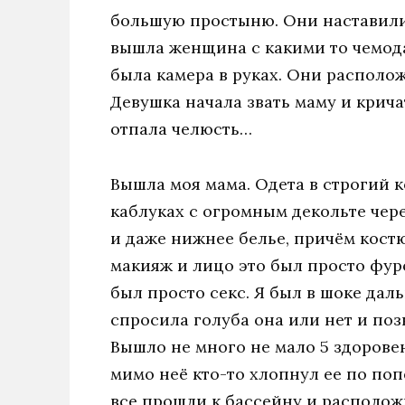
большую простыню. Они наставили 
вышла женщина с какими то чемод
была камера в руках. Они располо
Девушка начала звать маму и крича
отпала челюсть…
Вышла моя мама. Одета в строгий к
каблуках с огромным декольте че
и даже нижнее белье, причём кост
макияж и лицо это был просто фур
был просто секс. Я был в шоке дал
спросила голуба она или нет и позв
Вышло не много не мало 5 здорове
мимо неё кто-то хлопнул ее по поп
все прошли к бассейну и расположи