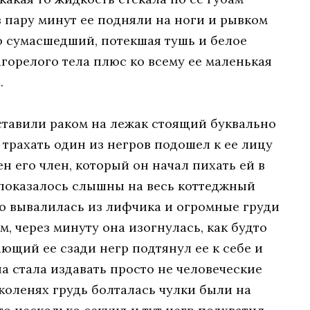
з пару минут ее подняли на ноги и рывком
то сумасшедший, потекшая тушь и белое
горелого тела плюс ко всему ее маленькая
.
ставили раком на лежак стоящий буквально
о трахать один из негров подошел к ее лицу
н его член, который он начал пихать ей в
 показалось слышны на весь коттеджный
то вывалилась из лифчика и огромные груди
м, через минуту она изогнулась, как будто
ающий ее сзади негр подтянул ее к себе и
на стала издавать просто не человеческие
 коленях грудь болталась чулки были на