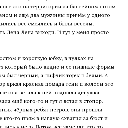
все это на территории за бассейном потом
аном и ещё два мужчины причём у одного
жились все смеялись и были веселы,
ть Лена Лена выходи. И тут у меня просто
остюм и короткую юбку, в чулках на
рез который было видно и ее пышные формы
юм был чёрный, а лифчик торчал белый. А
ор яркая красная помада тени и волосы это
ьше она встала к ней подошла девушка
ала ещё кого-то и тут я встал в стопор.
нных чёрных ребят негров, они прошли
е кто-то прям в наглую схватил за бюст и
лись у него. Потом все замерли кто-то