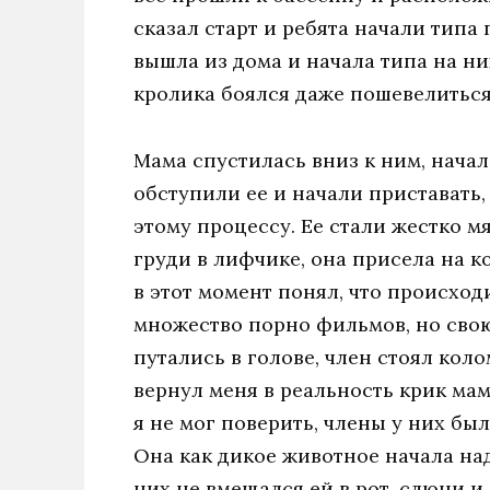
сказал старт и ребята начали типа
вышла из дома и начала типа на них
кролика боялся даже пошевелиться
Мама спустилась вниз к ним, начал
обступили ее и начали приставать,
этому процессу. Ее стали жестко м
груди в лифчике, она присела на к
в этот момент понял, что происход
множество порно фильмов, но свою
путались в голове, член стоял коло
вернул меня в реальность крик ма
я не мог поверить, члены у них бы
Она как дикое животное начала над
них не вмещался ей в рот, слюни и 