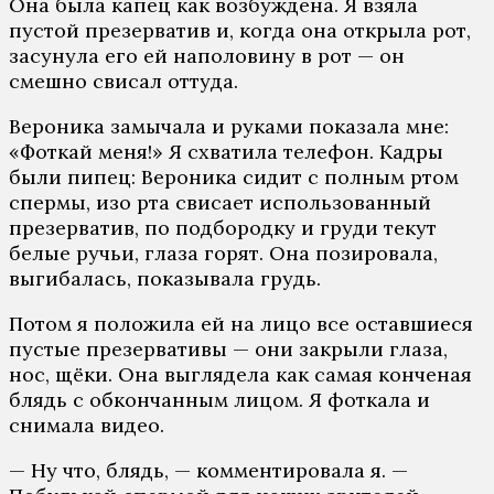
Она была капец как возбуждена. Я взяла
пустой презерватив и, когда она открыла рот,
засунула его ей наполовину в рот — он
смешно свисал оттуда.
Вероника замычала и руками показала мне:
«Фоткай меня!» Я схватила телефон. Кадры
были пипец: Вероника сидит с полным ртом
спермы, изо рта свисает использованный
презерватив, по подбородку и груди текут
белые ручьи, глаза горят. Она позировала,
выгибалась, показывала грудь.
Потом я положила ей на лицо все оставшиеся
пустые презервативы — они закрыли глаза,
нос, щёки. Она выглядела как самая конченая
блядь с обкончанным лицом. Я фоткала и
снимала видео.
— Ну что, блядь, — комментировала я. —