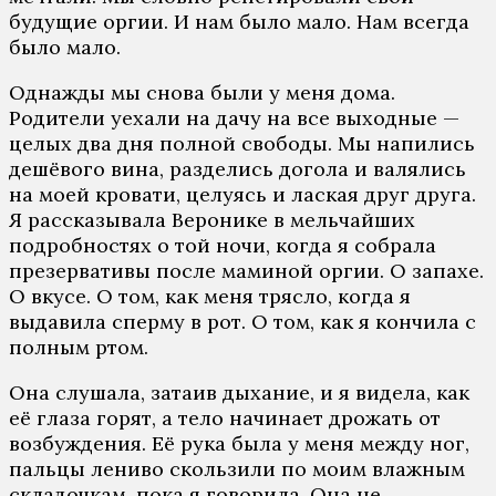
будущие оргии. И нам было мало. Нам всегда
было мало.
Однажды мы снова были у меня дома.
Родители уехали на дачу на все выходные —
целых два дня полной свободы. Мы напились
дешёвого вина, разделись догола и валялись
на моей кровати, целуясь и лаская друг друга.
Я рассказывала Веронике в мельчайших
подробностях о той ночи, когда я собрала
презервативы после маминой оргии. О запахе.
О вкусе. О том, как меня трясло, когда я
выдавила сперму в рот. О том, как я кончила с
полным ртом.
Она слушала, затаив дыхание, и я видела, как
её глаза горят, а тело начинает дрожать от
возбуждения. Её рука была у меня между ног,
пальцы лениво скользили по моим влажным
складочкам, пока я говорила. Она не