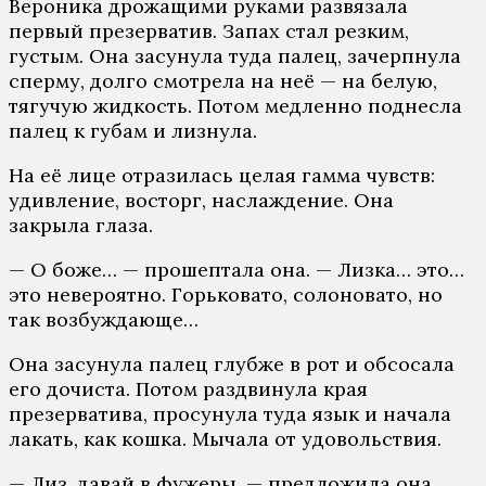
Вероника дрожащими руками развязала
первый презерватив. Запах стал резким,
густым. Она засунула туда палец, зачерпнула
сперму, долго смотрела на неё — на белую,
тягучую жидкость. Потом медленно поднесла
палец к губам и лизнула.
На её лице отразилась целая гамма чувств:
удивление, восторг, наслаждение. Она
закрыла глаза.
— О боже… — прошептала она. — Лизка… это…
это невероятно. Горьковато, солоновато, но
так возбуждающе…
Она засунула палец глубже в рот и обсосала
его дочиста. Потом раздвинула края
презерватива, просунула туда язык и начала
лакать, как кошка. Мычала от удовольствия.
— Лиз, давай в фужеры, — предложила она,