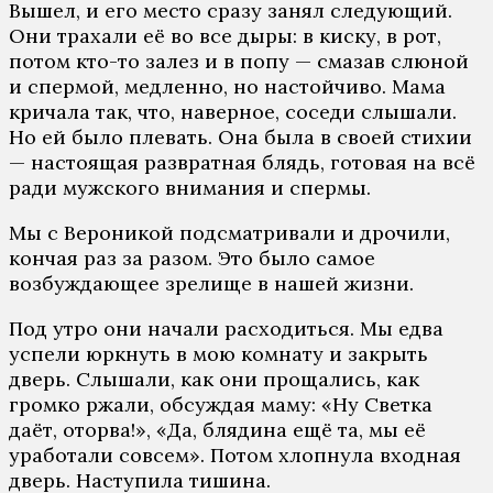
Вышел, и его место сразу занял следующий.
Они трахали её во все дыры: в киску, в рот,
потом кто-то залез и в попу — смазав слюной
и спермой, медленно, но настойчиво. Мама
кричала так, что, наверное, соседи слышали.
Но ей было плевать. Она была в своей стихии
— настоящая развратная блядь, готовая на всё
ради мужского внимания и спермы.
Мы с Вероникой подсматривали и дрочили,
кончая раз за разом. Это было самое
возбуждающее зрелище в нашей жизни.
Под утро они начали расходиться. Мы едва
успели юркнуть в мою комнату и закрыть
дверь. Слышали, как они прощались, как
громко ржали, обсуждая маму: «Ну Светка
даёт, оторва!», «Да, блядина ещё та, мы её
уработали совсем». Потом хлопнула входная
дверь. Наступила тишина.