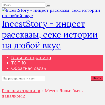
Перейти
Search
к
for:
содержанию
IncestStory - инцест
рассказы, секс истории
на любой вкус
Главная страница
ТОП 10
Обратная связь
Search
Найти
for:
Главная страница
»
Мечта Лизы: быть
давалкой.2