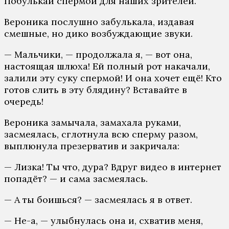
Побулькай спермой для наших зрителей.
Вероника послушно забулькала, издавая
смешные, но дико возбуждающие звуки.
— Мальчики, — продолжала я, — вот она,
настоящая шлюха! Ей полный рот накачали,
залили эту суку спермой! И она хочет ещё! Кто
готов слить в эту блядину? Вставайте в
очередь!
Вероника замычала, замахала руками,
засмеялась, сглотнула всю сперму разом,
выплюнула презерватив и закричала:
— Лизка! Ты что, дура? Вдруг видео в интернет
попадёт? — и сама засмеялась.
— А ты боишься? — засмеялась я в ответ.
— Не-а, — улыбнулась она и, схватив меня,