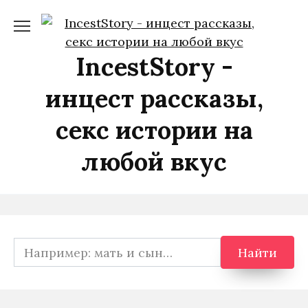
Перейти
к
содержанию
IncestStory -
инцест рассказы,
секс истории на
любой вкус
Search
Найти
for: