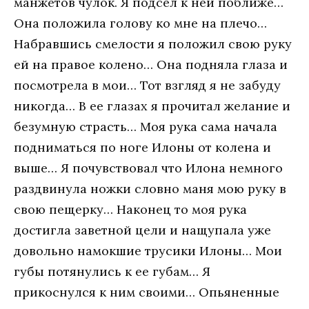
манжетов чулок. Я подсел к ней поближе…
Она положила голову ко мне на плечо…
Набравшись смелости я положил свою руку
ей на правое колено… Она подняла глаза и
посмотрела в мои… Тот взгляд я не забуду
никогда… В ее глазах я прочитал желание и
безумную страсть… Моя рука сама начала
подниматься по ноге Илоны от колена и
выше… Я почувствовал что Илона немного
раздвинула ножки словно маня мою руку в
свою пещерку… Наконец то моя рука
достигла заветной цели и нащупала уже
довольно намокшие трусики Илоны… Мои
губы потянулись к ее губам… Я
прикоснулся к ним своими… Опьяненные