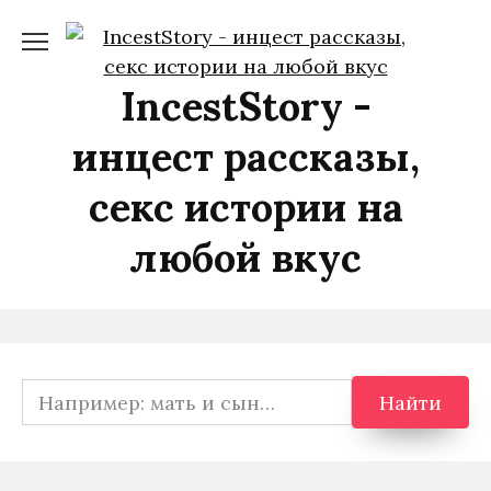
Перейти
к
содержанию
IncestStory -
инцест рассказы,
секс истории на
любой вкус
Search
Найти
for: