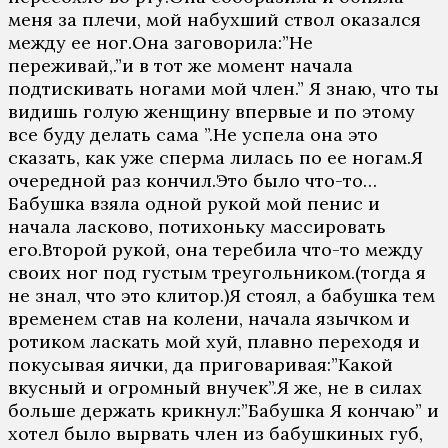
меня за плечи, мой набухший ствол оказался
между ее ног.Она заговорила:”Не
переживай,.”и в тот же момент начала
подтискивать ногами мой член.” Я знаю, что ты
видишь голую женщину впервые и по этому
все буду делать сама ”.Не успела она это
сказать, как уже сперма лилась по ее ногам.Я
очередной раз кончил.Это было что-то…
Бабушка взяла одной рукой мой пенис и
начала ласково, потихоньку массировать
его.Второй рукой, она теребила что-то между
своих ног под густым треугольником.(тогда я
не знал, что это клитор.)Я стоял, а бабушка тем
временем став на колени, начала язычком и
ротиком ласкать мой хуй, плавно переходя и
покусывая яички, да приговаривая:”Какой
вкусный и огромный внучек”.Я же, не в силах
больше держать крикнул:”Бабушка Я кончаю” и
хотел было вырвать член из бабушкиных губ,