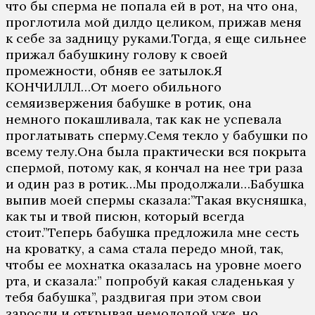
что бы сперма не попала ей в рот, на что она,
проглотила мой дилдо целиком, прижав меня
к себе за задницу руками.Тогда, я еще сильнее
прижал бабушкину голову к своей
промежности, обняв ее затылок.Я
КОНЧИЛЛЛ…От моего обильного
семяизвержения бабушке в ротик, она
немного покашливала, так как не успевала
проглатывать сперму.Семя текло у бабушки по
всему телу.Она была практически вся покрыта
спермой, потому как, я кончал на нее три раза
и один раз в ротик…Мы продолжали…Бабушка
выпив моей спермы сказала:”Такая вкусняшка,
как ты и твой писюн, который всегда
стоит.”Теперь бабушка предложила мне сесть
на кроватку, а сама стала передо мной, так,
чтобы ее мохнатка оказалась на уровне моего
рта, и сказала:” попробуй какая сладенькая у
тебя бабушка”, раздвигая при этом свои
заросли и открывая немолодой уже, но