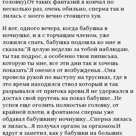
головку).От таких фантазий я кончал по
несколько раз, очень обильно, сперма так и
лилась с моего вечно стоящего хуя.
И вот, одного вечера, когда бабушка в
ночнушке, и я с торчащим членом, уже
ложился спать, бабушка подошла ко мне и
сказала:”Я целую неделю за тобой наблюдаю,
ты так подрос, а особенно твоя пиписька,
которую ты мне, все эти дни так и хочешь
показать”.Я онемел от возбужденья…Она
провела рукой по выступу на трусиках, где в
это время находился ствол который и так
разрывался от притока крови.Я не удержался и
достал свой прутень на показ бабушке…Не
успев еще оголить полностью головку, от
крайней плоти, я фонтаном спермы уже
обдавал бабушкину ночнушку…Сперма лилась
и лилась…Я получал оргазм за оргазмом.И
вдруг я заметил, как у бабушки на больших