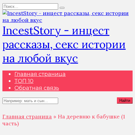
Перейти
Search
к
for:
содержанию
IncestStory - инцест
рассказы, секс истории
на любой вкус
Главная страница
ТОП 10
Обратная связь
Search
Найти
for:
Главная страница
»
На деревню к бабушке (1
часть)