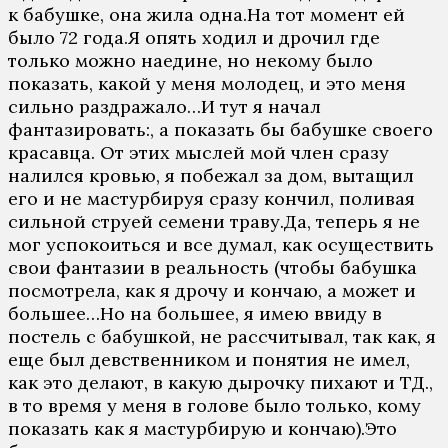
к бабушке, она жила одна.На тот момент ей
было 72 года.Я опять ходил и дрочил где
только можно наедине, но некому было
показать, какой у меня молодец, и это меня
сильно раздражало…И тут я начал
фантазировать:, а показать бы бабушке своего
красавца. От этих мыслей мой член сразу
налился кровью, я побежал за дом, вытащил
его и не мастурбируя сразу кончил, поливая
сильной струей семени траву.Да, теперь я не
мог успокоиться и все думал, как осуществить
свои фантазии в реальность (чтобы бабушка
посмотрела, как я дрочу и кончаю, а может и
большее…Но на большее, я имею ввиду в
постель с бабушкой, не рассчитывал, так как, я
еще был девственником и понятия не имел,
как это делают, в какую дырочку пихают и ТД.,
в то время у меня в голове было только, кому
показать как я мастурбирую и кончаю).Это