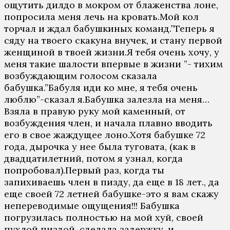
ощутить дилдо в мокром от блаженства лоне,
попросила меня лечь на кровать.Мой кол
торчал и ждал бабушкиных команд.”Теперь я
сяду на твоего скакуна внучек, и стану первой
женщиной в твоей жизни.Я тебя очень хочу, у
меня такие шалости впервые в жизни ”- тихим
возбуждающим голосом сказала
бабушка.”Бабуля иди ко мне, я тебя очень
люблю”-сказал я.Бабушка залезла на меня…
Взяла в правую руку мой каменный, от
возбуждения член, и начала плавно вводить
его в свое жаждущее лоно.Хотя бабушке 72
года, дырочка у нее была туговата, (как в
двадцатилетний, потом я узнал, когда
попробовал).Первый раз, когда ты
запихиваешь член в пизду, да еще в 18 лет., да
еще своей 72 летней бабушке-это я вам скажу
непереводимые ощущения!!! Бабушка
погрузилась полностью на мой хуй, своей
пухлой пиздой, сделала задержку, и