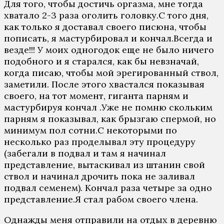
Для того, чтобы достичь оргазма, мне тогда
хватало 2-3 раза оголить головку.С того дня,
как только я доставал своего писюна, чтобы
пописать, я мастурбировал и кончал.Всегда и
везде!!! У моих одногодок еще не было ничего
подобного и я старался, как бы невзначай,
когда писаю, чтобы мой эрегированный ствол,
заметили. После этого хвастался показывая
своего, на тот момент, гиганта парням и
мастурбируя кончал .Уже не помню скольким
парням я показывал, как брызгаю спермой, но
минимум пол сотни.С некоторыми по
несколько раз проделывал эту процедуру
(забегали в подвал и там я начинал
представление, вытаскивал из штанин свой
ствол и начинал дрочить пока не заливал
подвал семенем). Кончал раза четыре за одно
представление.Я стал рабом своего члена.
Однажды меня отправили на отдых в деревню