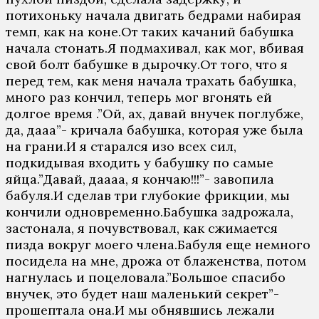
потихоньку начала двигать бедрами набирая
темп, как на коне.От таких качаний бабушка
начала стонать.Я подмахивал, как мог, вбивая
свой болт бабушке в дырочку.От того, что я
перед тем, как меня начала трахать бабушка,
много раз кончил, теперь мог вгонять ей
долгое время .”Ой, ах, давай внучек поглубже,
да, дааа”- кричала бабушка, которая уже была
на грани.И я старался изо всех сил,
подкидывая входить у бабушку по самые
яйца.”Давай, даааа, я кончаю!!!”- завопила
бабуля.И сделав три глубокие фрикции, мы
кончили одновременно.Бабушка задрожала,
застонала, я почувствовал, как сжимается
пизда вокруг моего члена.Бабуля еще немного
посидела на мне, дрожа от блаженства, потом
нагнулась и поцеловала.”Большое спасибо
внучек, это будет наш маленький секрет”-
прошептала она.И мы обнявшись лежали