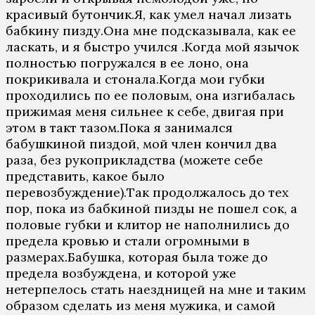
красивый бутончик.Я, как умел начал лизать
бабкину пизду.Она мне подсказывала, как ее
ласкать, и я быстро учился .Когда мой язычок
полностью погружался в ее лоно, она
покрикивала и стонала.Когда мои губки
проходились по ее половым, она изгибалась
прижимая меня сильнее к себе, двигая при
этом в такт тазом.Пока я занимался
бабушкиной пиздой, мой член кончил два
раза, без рукоприкладства (можете себе
представить, какое было
перевозбуждение).Так продолжалось до тех
пор, пока из бабкиной пизды не пошел сок, а
половые губки и клитор не наполнились до
предела кровью и стали огромными в
размерах.Бабушка, которая была тоже до
предела возбуждена, и которой уже
нетерпелось стать наездницей на мне и таким
образом сделать из меня мужика, и самой