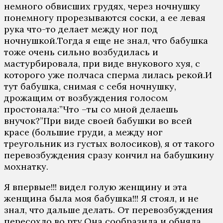
немного обвисших грудях, через ночнушку
понемногу прорезываются соски, а ее левая
рука что-то делает между ног под
ночнушкой.Тогда я еще не знал, что бабушка
тоже очень сильно возбудилась и
мастурбировала, при виде внукового хуя, с
которого уже полчаса сперма лилась рекой.И
тут бабушка, снимая с себя ночнушку,
дрожащим от возбуждения голосом
простонала:”Что –ты со мной делаешь
внучок?”При виде своей бабушки во всей
красе (большие груди, а между ног
треугольник из густых волосиков), я от такого
перевозбуждения сразу кончил на бабушкину
мохнатку.
Я впервые!!! видел голую женщину и эта
женщина была моя бабушка!!! Я стоял, и не
знал, что дальше делать. От перевозбуждения
пересохло во рту.Она сообразила и обняла