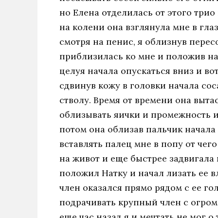
но Елена отделилась от этого трио
на колени она взглянула мне в гла
смотря на пенис, я облизнув перес
приблизилась ко мне и положив на
целуя начала опускаться вниз и вот
сдвинув кожу в головки начала сос
стволу. Время от времени она выта
облизывать яички и промежность и 
потом она облизав пальчик начала
вставлять палец мне в попу от чег
на живот и еще быстрее задвигала 
положил Натку и начал лизать ее 
член оказался прямо рядом с ее гол
подрачивать крупный член с огромн
еще час назад я и мечтать не мог о