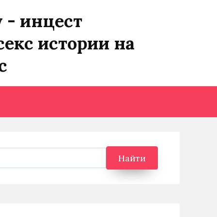
y - инцест
секс истории на
с
Найти