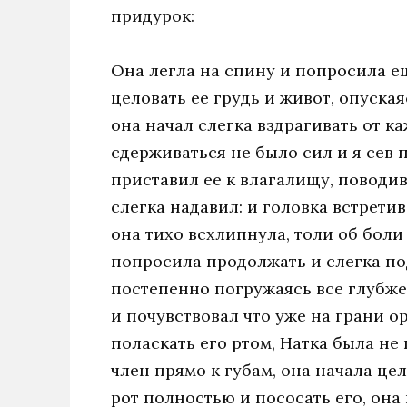
придурок:
Она легла на спину и попросила ещ
целовать ее грудь и живот, опуская
она начал слегка вздрагивать от к
сдерживаться не было сил и я сев 
приставил ее к влагалищу, поводив
слегка надавил: и головка встретив
она тихо всхлипнула, толи об боли 
попросила продолжать и слегка под
постепенно погружаясь все глубже 
и почувствовал что уже на грани о
поласкать его ртом, Натка была не 
член прямо к губам, она начала цел
рот полностью и пососать его, она 