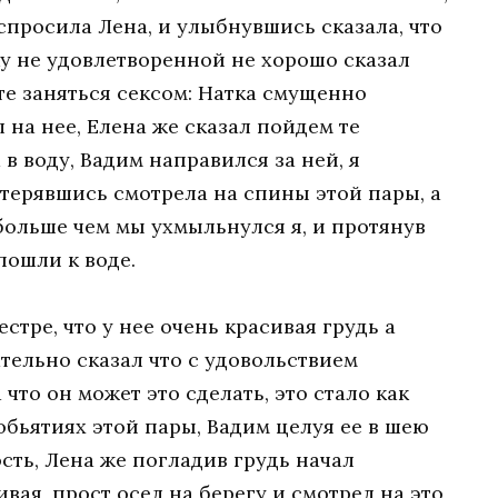
спросила Лена, и улыбнувшись сказала, что
ку не удовлетворенной не хорошо сказал
е заняться сексом: Натка смущенно
 на нее, Елена же сказал пойдем те
в воду, Вадим направился за ней, я
стерявшись смотрела на спины этой пары, а
 больше чем мы ухмыльнулся я, и протянув
пошли к воде.
стре, что у нее очень красивая грудь а
тельно сказал что с удовольствием
 что он может это сделать, это стало как
 обьятиях этой пары, Вадим целуя ее в шею
сть, Лена же погладив грудь начал
вая, прост осел на берегу и смотрел на это,