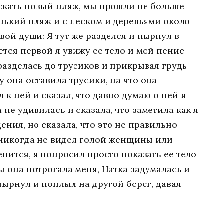
искать новый пляж, мы прошли не больше
нький пляж и с песком и деревьями около
вой души: Я тут же разделся и нырнул в
нется первой я увижу ее тело и мой пенис
разделась до трусиков и прикрывая грудь
у она оставила трусики, на что она
л к ней и сказал, что давно думаю о ней и
а не удивилась и сказала, что заметила как я
ения, но сказала, что это не правильно —
о никогда не видел голой женщины или
нится, я попросил просто показать ее тело
ы она потрогала меня, Натка задумалась и
нырнул и поплыл на другой берег, давая