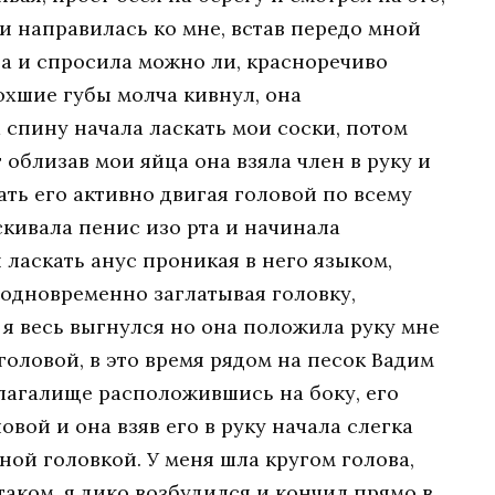
 и направилась ко мне, встав передо мной
за и спросила можно ли, красноречиво
охшие губы молча кивнул, она
 спину начала ласкать мои соски, потом
 облизав мои яйца она взяла член в руку и
ать его активно двигая головой по всему
скивала пенис изо рта и начинала
ласкать анус проникая в него языком,
 одновременно заглатывая головку,
о я весь выгнулся но она положила руку мне
головой, в это время рядом на песок Вадим
влагалище расположившись на боку, его
овой и она взяв его в руку начала слегка
ой головкой. У меня шла кругом голова,
 таком, я дико возбудился и кончил прямо в