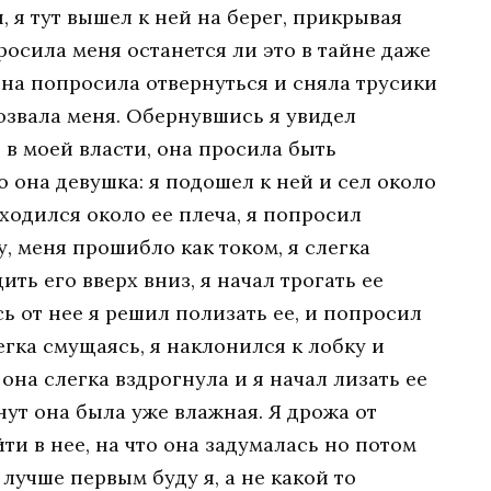
, я тут вышел к ней на берег, прикрывая
осила меня останется ли это в тайне даже
Она попросила отвернуться и сняла трусики
озвала меня. Обернувшись я увидел
 в моей власти, она просила быть
о она девушка: я подошел к ней и сел около
аходился около ее плеча, я попросил
ку, меня прошибло как током, я слегка
ить его вверх вниз, я начал трогать ее
ь от нее я решил полизать ее, и попросил
егка смущаясь, я наклонился к лобку и
она слегка вздрогнула и я начал лизать ее
нут она была уже влажная. Я дрожа от
ти в нее, на что она задумалась но потом
 лучше первым буду я, а не какой то