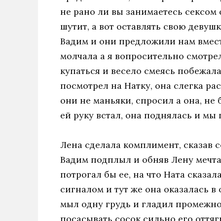
не рано ли вы занимаетесь сексом 
шутит, а вот оставлять свою девуш
Вадим и они предложили нам вмест
молчала а я вопросительно смотрел
купаться и весело смеясь побежала 
посмотрел на Натку, она слегка ра
они не маньяки, спросил а она, не
ей руку встал, она поднялась и мы 
Лена сделала комплимент, сказав се
Вадим подплыл и обняв Лену мечта
потрогал бы ее, на что Ната сказала
сигналом и тут же она оказалась в
мыл одну грудь и гладил промежно
посасывать сосок сильно его оттяги