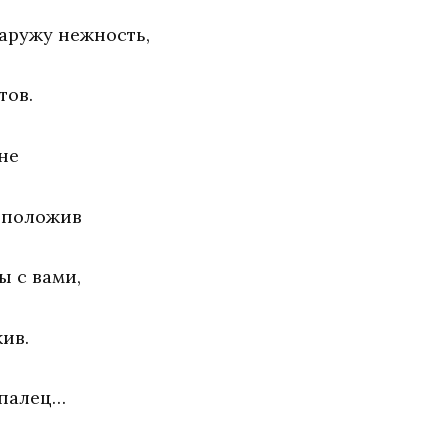
наружу нежность,
тов.
не
 положив
ы с вами,
жив.
 палец…