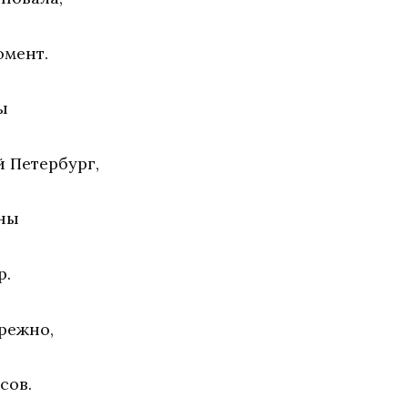
омент.
ы
 Петербург,
ины
р.
режно,
сов.