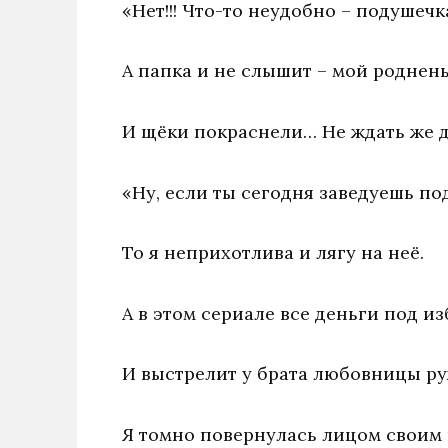
«Нет!!! Что-то неудобно – подушечк
А папка и не слышит – мой роднен
И щёки покраснели… Не ждать же д
«Ну, если ты сегодня заведуешь по
То я неприхотлива и лягу на неё.
А в этом сериале все деньги под и
И выстрелит у брата любовницы ру
Я томно повернулась лицом своим 