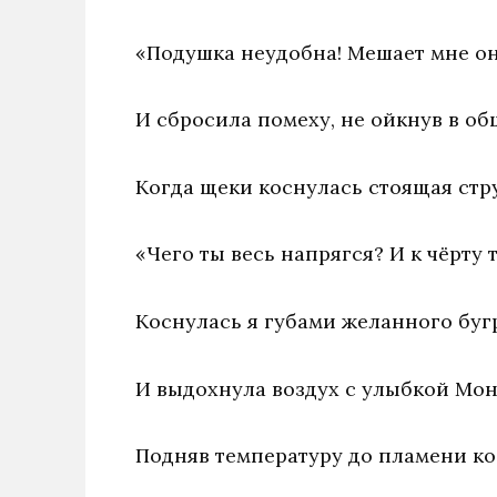
«Подушка неудобна! Мешает мне он
И сбросила помеху, не ойкнув в об
Когда щеки коснулась стоящая стр
«Чего ты весь напрягся? И к чёрту 
Коснулась я губами желанного буг
И выдохнула воздух с улыбкой Мо
Подняв температуру до пламени ко