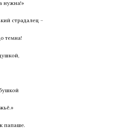
а нужна!»
ький страдалец –
о темна!
душкой,
збушкой
жьё.»
к папаше.