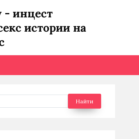
y - инцест
секс истории на
с
Найти