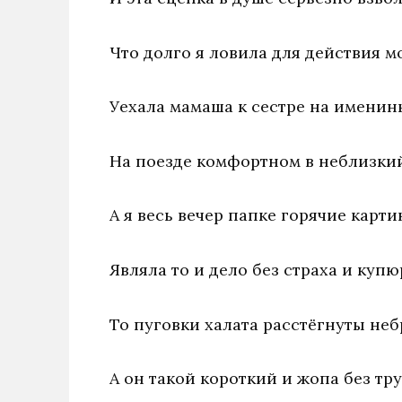
Что долго я ловила для действия м
Уехала мамаша к сестре на именин
На поезде комфортном в неблизкий
А я весь вечер папке горячие карт
Являла то и дело без страха и купю
То пуговки халата расстёгнуты неб
А он такой короткий и жопа без тру