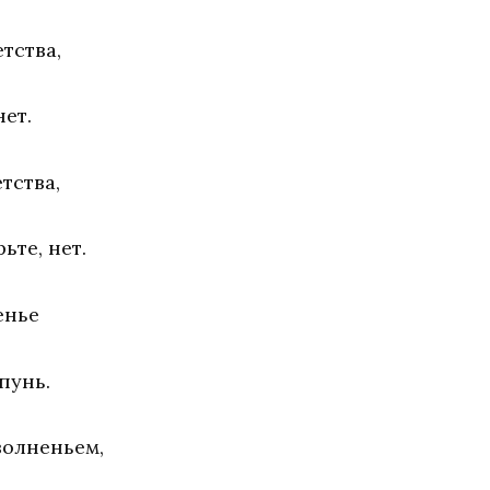
тства,
ет.
тства,
ьте, нет.
енье
пунь.
волненьем,