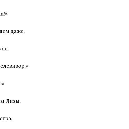
а!»
щем даже,
уна.
телевизор!»
ра
ны Лизы,
стра.