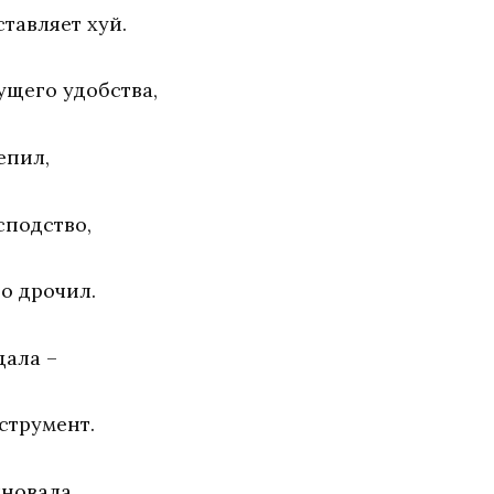
ставляет хуй.
ущего удобства,
епил,
сподство,
о дрочил.
дала –
струмент.
лновала,