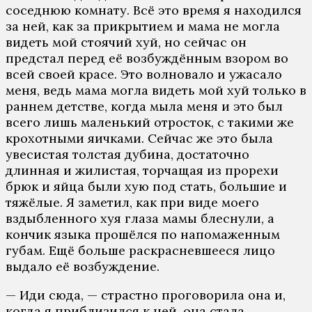
соседнюю комнату. Всё это время я находился
за ней, как за прикрытием и мама не могла
видеть мой стоячий хуй, но сейчас он
предстал перед её возбуждённым взором во
всей своей красе. Это волновало и ужасало
меня, ведь мама могла видеть мой хуй только в
раннем детстве, когда мыла меня и это был
всего лишь маленький отросток, с такими же
крохотными яичками. Сейчас же это была
увесистая толстая дубина, достаточно
длинная и жилистая, торчащая из прорехи
брюк и яйца были хую под стать, большие и
тяжёлые. Я заметил, как при виде моего
вздыбленного хуя глаза мамы блеснули, а
кончик языка прошёлся по напомаженным
губам. Ещё больше раскрасневшееся лицо
выдало её возбуждение.
— Иди сюда, — страстно проговорила она и,
когда я приблизился к ней, она стала