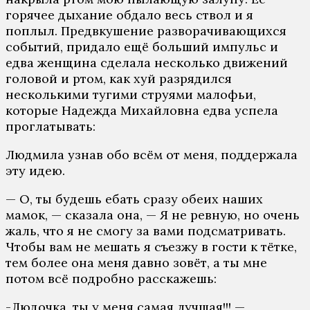
горячее дыхание обдало весь ствол и я
поплыл. Предвкушение разворачивающихся
событий, придало ещё больший импульс и
едва женщина сделала несколько движений
головой и ртом, как хуй разрядился
несколькими тугими струями малофьи,
которые Надежда Михайловна едва успела
проглатывать:
Людмила узнав обо всём от меня, поддержала
эту идею.
— О, ты будешь ебать сразу обеих наших
мамок, — сказала она, — Я не ревную, но очень
жаль, что я не смогу за вами подсматривать.
Чтобы вам не мешать я съезжу в гости к тётке,
тем более она меня давно зовёт, а ты мне
потом всё подробно расскажешь:
-Людочка, ты у меня самая лучшая!!! —