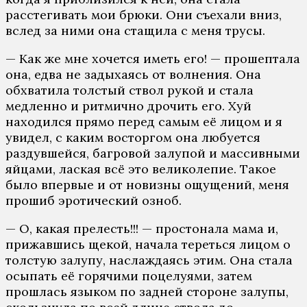
расстегивать мои брюки. Они съехали вниз,
вслед за ними она стащила с меня трусы.
— Как же мне хочется иметь его! — прошептала
она, едва не задыхаясь от волнения. Она
обхватила толстый ствол рукой и стала
медленно и ритмично дрочить его. Хуй
находился прямо перед самым её лицом и я
увидел, с каким восторгом она любуется
раздувшейся, багровой залупой и массивными
яйцами, лаская всё это великолепие. Такое
было впервые и от новизны ощущений, меня
прошиб эротический озноб.
— О, какая прелесть!!! — простонала мама и,
прижавшись щекой, начала тереться лицом о
толстую залупу, наслаждаясь этим. Она стала
осыпать её горячими поцелуями, затем
прошлась языком по задней стороне залупы,