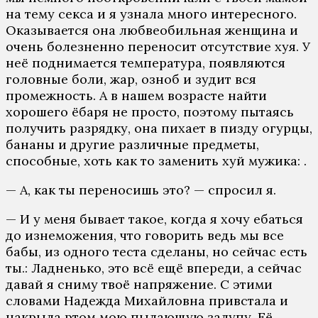
на тему секса и я узнала много интересного.
Оказывается она любвеобильная женщина и
очень болезненно переносит отсутствие хуя. У
неё поднимается температура, появляются
головные боли, жар, озноб и зудит вся
промежность. А в нашем возрасте найти
хорошего ёбаря не просто, поэтому пытаясь
получить разрядку, она пихает в пизду огурцы,
бананы и другие различные предметы,
способные, хоть как то заменить хуй мужика: .
— А, как ты переносишь это? — спросил я.
— И у меня бывает такое, когда я хочу ебаться
до изнеможения, что говорить ведь мы все
бабы, из одного теста сделаны, но сейчас есть
ты.: Ладненько, это всё ещё впереди, а сейчас
давай я сниму твоё напряжение. С этими
словами Надежда Михайловна привстала и
накрыла ртом мою пылающую залупу. Её