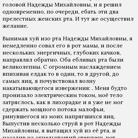
головой Надежды Михайловны, и я решил
одновременно, по очереди, ебать эти два
прелестных женских рта. И тут же осуществил
желание.
Вынимая хуй изо рта Надежды Михайловны, я
немедленно совал его в рот мамы, и после
нескольких энергичных, глубоких качков,
направлял обратно. Оба ебливых рта были
великолепны. С огромным наслаждением
впихивая елдак то в один, то в другой, до
самых яиц, я почувствовал волну
накатывающегося извержения: . Меня будто
пронизало электрическим током, моё тело
затряслось, как в лихорадке и я уже не мог
сдержать мощного потока малофьи,
ринувшегося из моих напрягшихся яиц.
Выпустив несколько струй в рот Надежды
Михайловны, я вытащил хуй из её рта, и
насадив на огнедышащий стержень рот