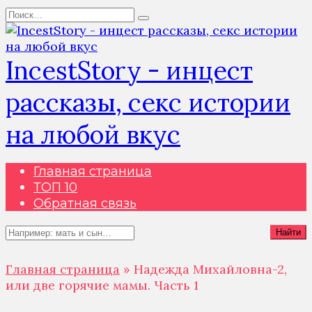
Перейти
Search
к
for:
содержанию
IncestStory - инцест
рассказы, секс истории
на любой вкус
Главная страница
ТОП 10
Обратная связь
Search
Найти
for:
Главная страница
»
Надежда Михайловна-2,
или две горячие мамы. Часть 1