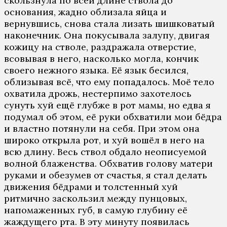
скользнула по всей длине ствола до
основания, жадно облизала яйца и
вернувшись, снова стала лизать шишковатый
наконечник. Она покусывала залупу, двигая
кожицу на стволе, раздражала отверстие,
всовывая в него, насколько могла, кончик
своего нежного языка. Её язык бесился,
облизывая всё, что ему попадалось. Моё тело
охватила дрожь, нестерпимо захотелось
сунуть хуй ещё глубже в рот мамы, но едва я
подумал об этом, её руки обхватили мои бёдра
и властно потянули на себя. При этом она
широко открыла рот, и хуй вошёл в него на
всю длину. Весь ствол обдало неописуемой
волной блаженства. Обхватив голову матери
руками и обезумев от счастья, я стал делать
движения бёдрами и толстенный хуй
ритмично заскользил между пунцовых,
напомаженных губ, в самую глубину её
жаждущего рта. В эту минуту появилась