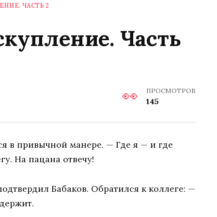
НИЕ. ЧАСТЬ 2
скупление. Часть
ПРОСМОТРОВ
145
я в привычной манере. — Где я — и где
у. На пацана отвечу!
подтвердил Бабаков. Обратился к коллеге: —
 держит.