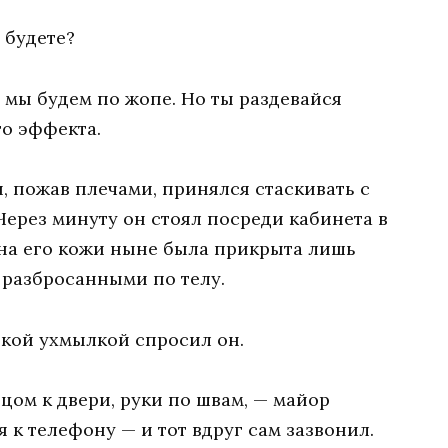
 будете?
ь мы будем по жопе. Но ты раздевайся
го эффекта.
и, пожав плечами, принялся стаскивать с
 Через минуту он стоял посреди кабинета в
на его кожи ныне была прикрыта лишь
 разбросанными по телу.
вкой ухмылкой спросил он.
ицом к двери, руки по швам, — майор
я к телефону — и тот вдруг сам зазвонил.