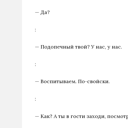
— Да?
:
— Подопечный твой? У нас, у нас.
:
— Воспитываем. По-свойски.
:
— Как? А ты в гости заходи, посмот