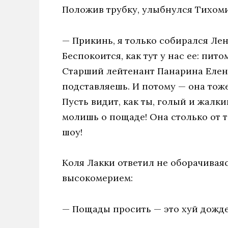
Положив трубку, улыбнулся Тихом
— Прикинь, я только собирался Лен
Беспокоится, как тут у нас ее: пит
Старший лейтенант Панарина Елена 
подставляешь. И потому — она тоже
Пусть видит, как ты, голый и жалк
молишь о пощаде! Она столько от т
шоу!
Коля Лакки ответил не оборачивая
высокомерием:
— Пощады просить — это хуй дожде