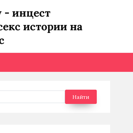
y - инцест
секс истории на
с
Найти