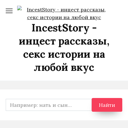
Перейти
к
содержанию
IncestStory -
инцест рассказы,
секс истории на
любой вкус
Search
Найти
for: