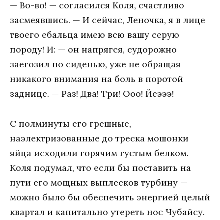
— Во-во! — согласился Коля, счастливо
засмеявшись. — И сейчас, Леночка, я в лице
твоего ебальца имею всю вашу серую
породу! И: — он напрягся, судорожно
заегозил по сиденью, уже не обращая
никакого внимания на боль в поротой
заднице. — Раз! Два! Три! Ооо! Йеэээ!
С полминуты его грешные,
наэлектризованные до треска мошонки
яйца исходили горячим густым белком.
Коля подумал, что если бы поставить на
пути его мощных выплесков турбину —
можно было бы обеспечить энергией целый
квартал и капитально утереть нос Чубайсу.