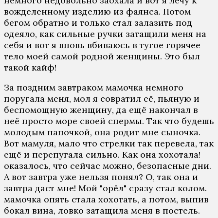
немного недовольно заохала и вот я лечу к
вожделенному изделию из фаянса. Потом
бегом обратно и только стал залазить под
одеяло, как сильные ручки затащили меня на
себя и вот я вновь вбиваюсь в тугое горячее
тело моей самой родной женщины. Это был
такой кайф!
За поздним завтраком мамочка немного
поругала меня, мол я совратил её, пьяную и
беспомощную женщину, да ещё накончал в
неё просто море своей спермы. Так что будешь
молодым папочкой, она родит мне сыночка.
Вот мамуля, мало что стрелки так перевела, так
ещё и перепугала сильно. Как она хохотала!
оказалось, что сейчас можно, безопасные дни.
А вот завтра уже нельзя понял? О, так она и
завтра даст мне! Мой "орёл" сразу стал колом.
мамочка опять стала хохотать, а потом, выпив
бокал вина, ловко затащила меня в постель.