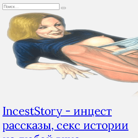
Перейти
Search
к
for:
содержанию
IncestStory - инцест
рассказы, секс истории