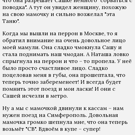
что она разрешает Сашке немного "сорваться с
поводка". А тут он увидел женщину, похожую
на свою мамочку и сильно возжелал "эта
Таню".
Когда мы вышли на перрон в Москве, то я
обратил внимание на очень довольное лицо
моей мамули. Она сладко чмокнула Сашу и
стала поднимать наш чмодан. А Наташа ловко
спрыгнула на перрон и что – то пропела. У неё
было просто счастливое лицо. Сладко
поцеловав меня в губы, она прошептала, что
теперь точно забеременеет! И всегда будет
помнить этот поезд и мои ласки! И они с
Сашей исчезли в метро.
Ну а мы с мамочкой двинули к кассам – нам
нужен поезд на Симферополь. Довольная
мамочка громко шепнула мне, что она теперь
возьмёт "СВ". Вдвоём в купе – супeр!