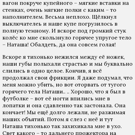
вагон покруче купейного – мягкие вставки на
стенках, очень мягкие полки с каким – то
наполнителем. Весьма неплохо. Щёлкнул
выключателеь и наше купе погрузилось в
полную темному. И вскоре под громкий стук
колёс ко мне скользнуло горячее упругое тело
– Наташа! Обалдеть, да она совсем голая!
Вскоре я тихонько нежился между её ножек,
наши губы полыхали страстью и мы буквально
слились в одно целое. Кончив, я всё
продолжал свои фрикции. Я даже подумал, что
меня можно убить, но вот оторвать от тугого
горячего тела Наташи.. .. Хорошо, что я был в
футболке – вот её ногти впились мне в
лопатки и она сдавленно так застонала. Она
кончает! Мы ещё долго лежали, не разжимая
наших объятий. Потом я слез с неё и тут
Наташа тихонько так захихикала мне в ухо.
Свет какого – то дальнего прожектора на