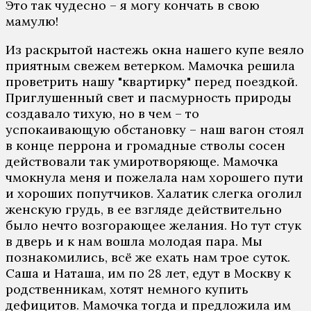
Это так чудесно – я могу кончать в свою
мамулю!
Из раскрытой настежь окна нашего купе веяло
приятным свежем ветерком. Мамочка решила
проветрить нашу "квартирку" перед поездкой.
Приглушенный свет и пасмурность природы
создавало тихую, но в чем – то
успокаивающую обстановку – наш вагон стоял
в конце перрона и громадные стволы сосен
действовали так умиротворяюще. Мамочка
чмокнула меня и пожелала нам хорошего пути
и хороших попутчиков. Халатик слегка оголил
женскую грудь, в ее взгляде действительно
было нечто возгорающее желания. Но тут стук
в дверь и к нам вошла молодая пара. Мы
познакомились, всё же ехать нам трое суток.
Саша и Наташа, им по 28 лет, едут в Москву к
родственникам, хотят немного купить
дефицитов. Мамочка тогда и предложила им