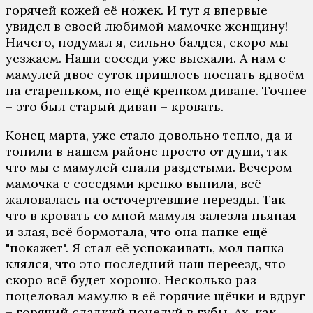
горячей кожей её ножек. И тут я впервые
увидел в своей любимой мамочке женщину!
Ничего, подумал я, сильно балдея, скоро мы
уезжаем. Наши соседи уже выехали. А нам с
мамулей двое суток пришлось поспать вдвоём
на стареньком, но ещё крепком диване. Точнее
– это был старый диван – кровать.
Конец марта, уже стало довольно тепло, да и
топили в нашем районе просто от души, так
что мы с мамулей спали раздетыми. Вечером
мамочка с соседями крепко выпила, всё
жаловалась на осточертевшие перезды. Так
что в кровать со мной мамуля залезла пьяная
и злая, всё бормотала, что она папке ещё
"покажет". Я стал её успокаивать, мол папка
клялся, что это последний наш переезд, что
скоро всё будет хорошо. Несколько раз
поцеловал мамулю в её горячие щёчки и вдруг
– горячий сладкий поцелуй в губы. Ах, как