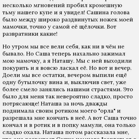
несколько мгновений пробил кромешную
тьму нашего купе и я увидел! Сашина голова
было между широко раздвинутых ножек моей
мамочки, точно у самой её щёлочки. Вот
развратники какие!
Но утром мы все вели себя, как ни в чём не
бывало. Но Саша теперь нахально зажимал
мою мамочку, а я Наташу. Мы с ней выходили
покурить и я вовсю ласкал её. Но вот и вечер.
Доели мы все остатки, вечером выпили ещё
одну бутылочку вина и, выключив свет, уже
более смело занялись нашими страстями. Это
было для меня так невероятно сладко, просто
потрясающе! Наташа за ночь дважды
поднимала своим ротиком моего "орла" и
разрешала мне кончать в неё. А вот Саша точно
кончал и в ротик и в попку мамули, она только
сладко охала. Наташа потом рассказала мне,