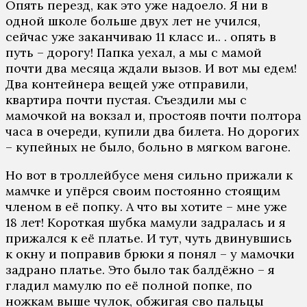
Опять перезд, как это уже надоело. Я ни в
одной школе больше двух лет не учился,
сейчас уже заканчиваю 11 класс и.. . опять в
путь – дорогу! Папка уехал, а мы с мамой
почти два месяца ждали вызов. И вот мы едем!
Два контейнера вещей уже отправили,
квартира почти пустая. Съездили мы с
мамочкой на вокзал и, простояв почти полтора
часа в очереди, купили два билета. Но дорогих
– купейных не было, больно в мягком вагоне.
Но вот в троллейбусе меня сильно прижали к
мамчке и упёрся своим постоянно стоящим
членом в её попку. А что вы хотите – мне уже
18 лет! Короткая шубка мамули задралась и я
прижался к её платье. И тут, чуть двинувшись
к окну и поправив брюки я понял – у мамочки
задрано платье. Это было так балдёжно – я
гладил мамулю по её полной попке, по
ножкам выше чулок, обжигая сво пальцы