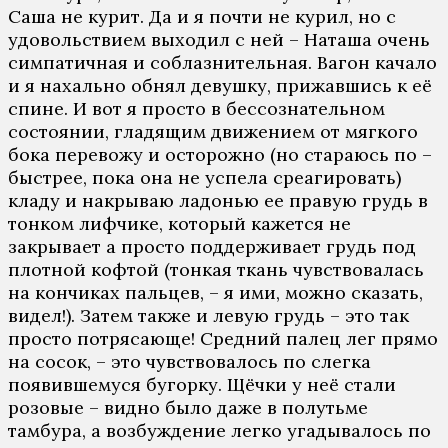
Саша не курит. Да и я почти не курил, но с
удовольствием выходил с ней – Наташа очень
симпатичная и соблазнительная. Вагон качало
и я нахально обнял девушку, прижавшись к её
спине. И вот я просто в бессознательном
состоянии, гладящим движением от мягкого
бока перевожу и осторожно (но стараюсь по –
быстрее, пока она не успела среагировать)
кладу и накрываю ладонью ее правую грудь в
тонком лифчике, который кажется не
закрывает а просто поддерживает грудь под
плотной кофтой (тонкая ткань чувствовалась
на кончиках пальцев, – я ими, можно сказать,
видел!). Затем также и левую грудь – это так
просто потрясающе! Средний палец лег прямо
на сосок, – это чувствовалось по слегка
появившемуся бугорку. Щёчки у неё стали
розовые – видно было даже в полутьме
тамбура, а возбуждение легко угадывалось по