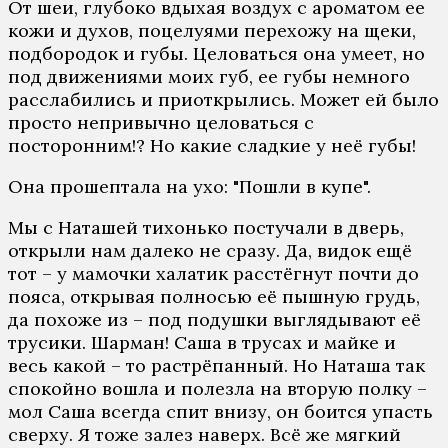
От шеи, глубоко вдыхая воздух с ароматом ее
кожи и духов, поцелуями перехожу на щеки,
подбородок и губы. Целоваться она умеет, но
под движениями моих губ, ее губы немного
расслабились и приоткрылись. Может ей было
просто непривычно целоваться с
посторонним!? Но какие сладкие у неё губы!
Она прошептала на ухо: "Пошли в купе".
Мы с Наташей тихонько постучали в дверь,
открыли нам далеко не сразу. Да, видок ещё
тот – у мамочки халатик расстёгнут почти до
пояса, открывая полносью её пышную грудь,
да похоже из – под подушки выглядывают её
трусики. Шарман! Саша в трусах и майке и
весь какой – то растрёпанный. Но Наташа так
спокойно вошла и полезла на вторую полку –
мол Саша всегда спит внизу, он боится упасть
сверху. Я тоже залез наверх. Всё же мягкий