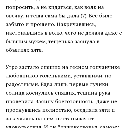
попросить, а не кидаться, как волк на
овечку, и теща сама бы дала (?). Все было
забыто и прощено. Накричавшись,
настонавшись в волю, чего не делала даже с
бывшим мужем, тещенька заснула в
объятиях зятя.
Утро застало спящих на тесном топчанчике
любовников голенькими, уставшими, но
радостными. Едва лишь первые лучики
солнца коснулись спящих, тещина рука
проверила Васину боеготовность. Даже не
проснувшись полностью, оседлала зятя и
закачалась на нем, постанывая от
удовольствия. И он блаженствовал, самому