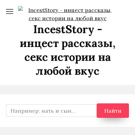
Перейти
к
содержанию
IncestStory -
инцест рассказы,
секс истории на
любой вкус
Search
Найти
for: