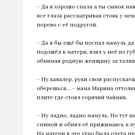
– Да я хорошо спала а ты сынок нав
все глаза рассматривая стояк у мен
порево с её подругой.
– Да я бы ещё бы поспал мамуль да 
подошёл к матери, взял у неё из гу
обнимая родную женщину за талию
– Ну кавалер, руки свои распускаеш
оберешься… – мама Марина оттолкн
плите где стоял горячий чайник.
– Ну ладно, ладно мамуль. Но тут н
спиной и обнял её прижимаясь к 
На матери в это утро была одета п