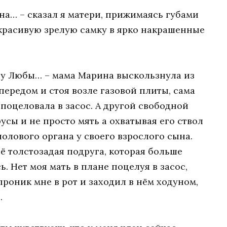
на… – сказал я матери, прижимаясь губами
 красивую зрелую самку в ярко накрашенные
м у Любы… – мама Марина выскользнула из
передом и стоя возле газовой плиты, сама
поцеловала в засос. А другой свободной
русы и не просто мять а охватывая его ствол
олового органа у своего взрослого сына.
её толстозадая подруга, которая больше
. Нет моя мать в плане поцелуя в засос,
проник мне в рот и заходил в нём ходуном,
.