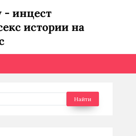
y - инцест
секс истории на
с
Найти