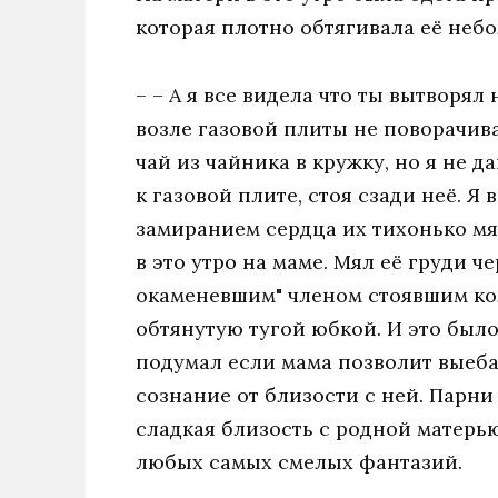
которая плотно обтягивала её неб
– – А я все видела что ты вытворял
возле газовой плиты не поворачива
чай из чайника в кружку, но я не 
к газовой плите, стоя сзади неё. 
замиранием сердца их тихонько мя
в это утро на маме. Мял её груди ч
окаменевшим" членом стоявшим кол
обтянутую тугой юбкой. И это было 
подумал если мама позволит выебат
сознание от близости с ней. Парни 
сладкая близость с родной матерью,
любых самых смелых фантазий.