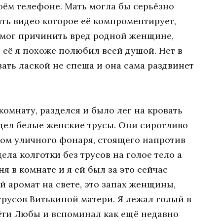
оём телефоне. Мать могла бы серьёзно
ать видео которое её компроментирует,
я мог причинить вред родной женщине,
 её я похоже полюбил всей душой. Нет в
ать лаской не спеша и она сама раздвинет
омнату, разделся и было лег на кровать
идел белые женские трусы. Они сиротливо
том уличного фонаря, стоящего напротив
ела колготки без трусов на голое тело а
я в комнате и я ей был за это сейчас
й аромат на свете, это запах женщины,
русов Витькиной матери. Я лежал голый в
тёти Любы и вспоминал как ещё недавно