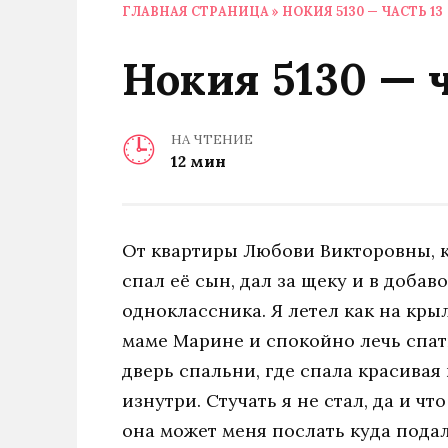
ГЛАВНАЯ СТРАНИЦА
»
НОКИЯ 5130 — ЧАСТЬ 13
Нокия 5130 — ч
НА ЧТЕНИЕ
12 мин
От квартиры Любови Викторовны, к
спал её сын, дал за щеку и в доба
одноклассника. Я летел как на кры
маме Марине и спокойно лечь спать.
дверь спальни, где спала красивая
изнутри. Стучать я не стал, да и чт
она может меня послать куда пода