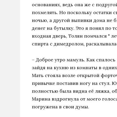
основаниях, ведь она же с подруго
похмелять. Но поскольку остатки 
ночью, а другой выпивки дома не б
денег на бутылку. Это я понял по т
входная дверь, Толян помчался " ле
спирта с димедролом, раскалывалас
– Доброе утро мамуль. Как спалось 
зайдя на кухню из комнаты в одних
Мать стояла возле открытой форточ
привычке поставив ногу на стул. Ю
полностью была видна её ляжка, о
Марина вздрогнула от моего голоса
погружена в свои думы.