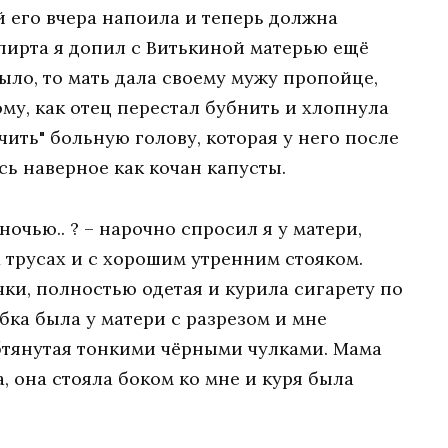
й его вчера напоила и теперь должна
спирта я допил с Витькиной матерью ещё
ыло, то мать дала своему мужу пропойце,
ому, как отец перестал бубнить и хлопнула
чить" больную голову, которая у него после
ь наверное как кочан капусты.
ночью.. ? – нарочно спросил я у матери,
 трусах и с хорошим утренним стояком.
ки, полностью одетая и курила сигарету по
бка была у матери с разрезом и мне
бтянутая тонкими чёрными чулками. Мама
, она стояла боком ко мне и куря была