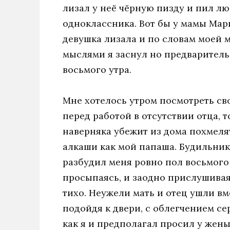
лизал у неё чёрную пизду и пил л
одноклассника. Вот бы у мамы Мар
девушка лизала и по словам моей м
мыслями я заснул но предваритель
восьмого утра.
Мне хотелось утром посмотреть сво
перед работой в отсутствии отца, 
наверняка убежит из дома похмелят
алкаши как мой папаша. Будильник
разбудил меня ровно пол восьмого 
просыпаясь, и заодно прислушиваяс
тихо. Неужели мать и отец ушли вм
подойдя к двери, с облегчением се
как я и предполагал просил у жен