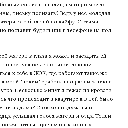
юбовный сок из влагалища матери моего
ины, письку полизать? Ведь у неё молодая
атери, это было ей по кайфу. С этими
но поставив будильник в телефоне на пол
ей матери в глаза а может и засадить ей
тот проснувшись с больной головой
ься к себе в ЖЭК, где работают такие же
 в моей "нокии" сработал по расписанию и
утра. Несколько минут я лежал на кровати
ь что происходит в квартире а в ней было
есте из дома? С тоской подумал я и
рдца услышал голоса матери и отца. Толян
ы похмелиться, причём на законных