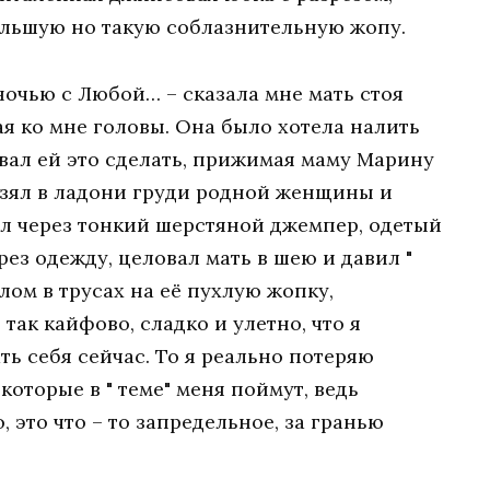
ольшую но такую соблазнительную жопу.
 ночью с Любой… – сказала мне мать стоя
я ко мне головы. Она было хотела налить
давал ей это сделать, прижимая маму Марину
Я взял в ладони груди родной женщины и
л через тонкий шерстяной джемпер, одетый
ерез одежду, целовал мать в шею и давил "
ом в трусах на её пухлую жопку,
так кайфово, сладко и улетно, что я
ь себя сейчас. То я реально потеряю
которые в " теме" меня поймут, ведь
 это что – то запредельное, за гранью