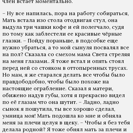
член встает моментально.
– Ну все напилась, пора на работу собираться,
Мать встала изо стола отодвигая стул, она
выдула три чашки кофе и ей полегчало, судя
по тому как заблестели ее красивые чёрные
глазки. – Пойду пораньше, в подсобке еще
нужно убраться, а то мой сынуля посвалял все
на пол? Сказала со смехом мама Света стреляя
на меня глазами.. Я тоже встал и опять стоял
перед ней со стояком в оттопыренных трусах.
Но мам, я же старался делать все чтобы было
правдободобно, чтобы было похоже на
настоящие ограбление. Сказал я матери,
обижено надув губы, хотя я прекрасно видел
по её глазам что она шутит. – Ладно, ладно
сынок я пошутила, ты все хорошо сделал,
умница моя! Мать подошла ко мне и обняла
меня за плечи целуя в щеку. – Чтобы я без тебя
делала родной? Я тоже обнял мать за плечи и