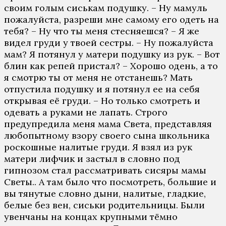
своим голым сиськам подушку. – Ну мамуль
пожалуйста, разреши мне самому его одеть на
тебя? – Ну что ты меня стесняешся? – Я же
видел груди у твоей сестры. – Ну пожалуйста
мам? Я потянул у матери подушку из рук. – Вот
блин как репей пристал? – Хорошо одень, а то
я смотрю ты от меня не отстанешь? Мать
отпустила подушку и я потянул ее на себя
открывая её груди. – Но только смотреть и
одевать а руками не лапать. Строго
предупредила меня мама Света, представляя
любопытному взору своего сына школьника
роскошные налитые груди. Я взял из рук
матери лифчик и застыл в словно под
гипнозом стал рассматривать сисяры мамы
Светы.. А там было что посмотреть, большие и
вы тянутые словно дыни, налитые, гладкие,
белые без вен, сиськи родительницы. Были
увенчаны на концах крупными тёмно