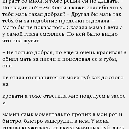
играет со мной, я тоже решил ей по дышать. –
Погладит он? – Эх Костя, скажи спасибо что у
тебя мать такая добрая? – Другая бы мать так
тебя бы за подобные проделки отделала. –
Мало бы не показалось. Сказала мама Света а
у самой глаза смеялись. По ней было видно
что она шутит.
– Не только добрая, но еще и очень красивая! Я
обнял мать за плечи и поцеловал ее в губы,
она
не стала отстранятся от моих губ как до этого
на
кровати а тоже ответила мне поцелуем в засос
и
мамин язык моментально проник в мой рот и
быстро, быстро зашерудил в нем. У меня
голова кружилась, от вкуса маминых губ, ласк