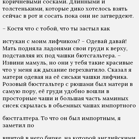
коричневыми сосками. Длинными и
толстенькими, которые дико хотелось взять
сейчас в рот и сосать пока они не затвердеют.
– Костя что с тобой, что ты застыл как
истукан с моим лифчиком? – Одевай давай!
Мать подняла ладонями свои груди к верху,
подставляя их под чашки бютсгальтера. –
Извини мамуль, но они у тебя такие красивые
что у меня аж дыхание перехватило. Сказал я
матери одевая на её сиськи чашки лифчика.
Розовый бюстгальтер с рюшами был матери в
самую пору, её груди удобно вошли в
просторные чаши и большая часть маминых
сисек скрылась в обьемных чашах импортного
бюстгалтера. То что он был импортным, я
заметил по
вшитой в него бирке, на которой английскими