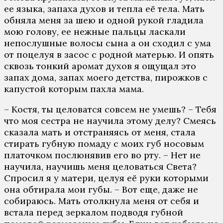
ее языка, запаха духов и тепла её тела. Мать
обняла меня за шею и одной рукой гладила
мою голову, ее нежные пальцы ласкали
непослушные волосы сына а он сходил с ума
от поцелуя в засос с родной матерью. И опять
сквозь тонкий аромат духов я ощущал это
запах дома, запах моего детства, пирожков с
капустой которым пахла мама.
– Костя, ты целоватся совсем не умешь? – Тебя
что моя сестра не научила этому делу? Смеясь
сказала мать и отстраняясь от меня, стала
стирать губную помаду с моих губ носовым
платочком послюнявив его во рту. – Нет не
научила, научишь меня целоваться Света?
Спросил я у матери, целуя её руки которыми
она обтирала мои губы. – Вот еще, даже не
собираюсь. Мать отолкнула меня от себя и
встала перед зеркалом подводя губной