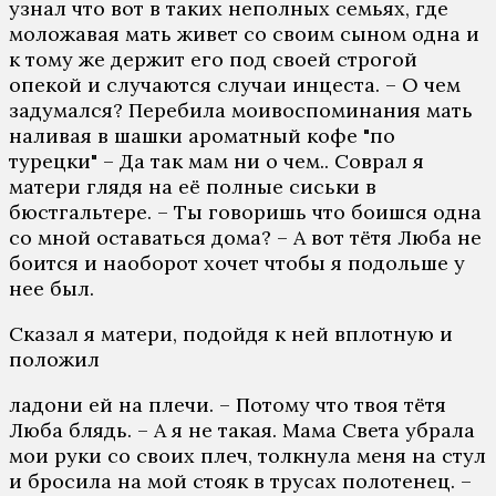
узнал что вот в таких неполных семьях, где
моложавая мать живет со своим сыном одна и
к тому же держит его под своей строгой
опекой и случаются случаи инцеста. – О чем
задумался? Перебила моивоспоминания мать
наливая в шашки ароматный кофе "по
турецки" – Да так мам ни о чем.. Соврал я
матери глядя на её полные сиськи в
бюстгальтере. – Ты говоришь что боишся одна
со мной оставаться дома? – А вот тётя Люба не
боится и наоборот хочет чтобы я подольше у
нее был.
Сказал я матери, подойдя к ней вплотную и
положил
ладони ей на плечи. – Потому что твоя тётя
Люба блядь. – А я не такая. Мама Света убрала
мои руки со своих плеч, толкнула меня на стул
и бросила на мой стояк в трусах полотенец. –