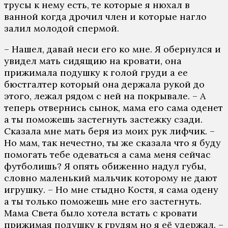
трусы к нему есть, те которые я нюхал в
ванной когда дрочил член и которые нагло
залил молодой спермой.
– Нашел, давай неси его ко мне. Я обернулся и
увидел мать сидящию на кровати, она
прижимала подушку к голой груди а ее
бюстгалтер который она держала рукой до
этого, лежал рядом с ней на покрывале. – А
теперь отвернись сынок, мама его сама оденет
а ты поможешь застегнуть застежку сзади.
Сказала мне мать беря из моих рук лифчик. –
Но мам, так нечестно, ты же сказала что я буду
помогать тебе одеваться а сама меня сейчас
футболишь? Я опять обиженно надул губы,
словно маленький мальчик которому не дают
игрушку. – Но мне стыдно Костя, я сама одену
а ты только поможешь мне его застегнуть.
Мама Света было хотела встать с кровати
прижимая подушку к грудям но я её удержал. –