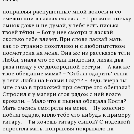
поправляя распущенные мной волосы и со
смешинкой в глазах сказала. – Про мою письку
сынок даже и не думай, у тебя есть писька
твоей тётки. – Вот у нее смотри и ласкай
сколько тебе влезет. При слове ласкай мать
как то странно похотливо и с любопытством
посмотрела на меня. Она же из рассказов тёти
Любы, знала что ее сын пиздолиз, лизал два
раза пизду у ее двоюродной сестры. – А как же
твое обещание мама? – "Отблагодарить" сына
у тёти Любы на Новый Год??? – Ведь вчера ты
мне сама в прихожей при сестре это обещала?
Спросил я у матери стоя рядом с ней возле
кровати. – Мало что я пьяная обещала Костя?
Мать смеясь смотрела на меня. – Ну конечно
поблагодарю, кплю тебе что нибудь к примеру
гитару. – Ты хочешь гитару сынок? С издевкой
спросила мать, поправляя покрывало на