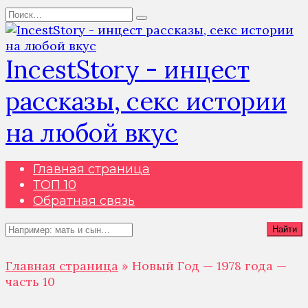
Перейти
Search
к
for:
содержанию
IncestStory - инцест
рассказы, секс истории
на любой вкус
Главная страница
ТОП 10
Обратная связь
Search
Найти
for:
Главная страница
»
Новый Год — 1978 года —
часть 10