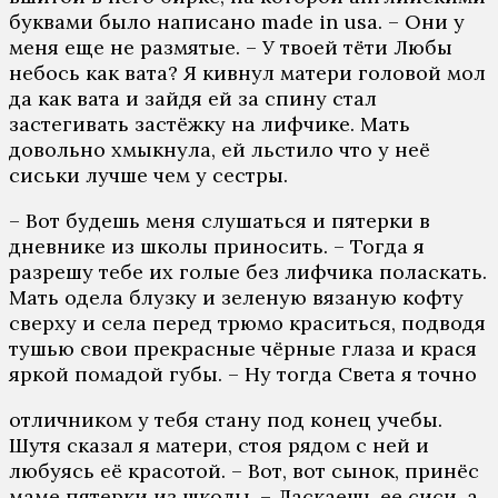
буквами было написано made in usa. – Они у
меня еще не размятые. – У твоей тёти Любы
небось как вата? Я кивнул матери головой мол
да как вата и зайдя ей за спину стал
застегивать застёжку на лифчике. Мать
довольно хмыкнула, ей льстило что у неё
сиськи лучше чем у сестры.
– Вот будешь меня слушаться и пятерки в
дневнике из школы приносить. – Тогда я
разрешу тебе их голые без лифчика поласкать.
Мать одела блузку и зеленую вязаную кофту
сверху и села перед трюмо краситься, подводя
тушью свои прекрасные чёрные глаза и крася
яркой помадой губы. – Ну тогда Света я точно
отличником у тебя стану под конец учебы.
Шутя сказал я матери, стоя рядом с ней и
любуясь её красотой. – Вот, вот сынок, принёс
маме пятерки из школы. – Ласкаешь ее сиси, а