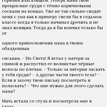
горячим влагалищем. Теперь мама твои
прекрасные груди с тёмно коричневыми
сосками на концах. Уже не так сильно сводят
меня с ума как к примеру свели бы в седьмом
классе когда я только начинал дрочить и не
знал женщин. Тогда да я бы кончил только бы
от
одного прикосновения мама к твоим
обалденным
сиськам. – Но Света! Я встал у матери за
спиной и распустил ее волнистые чёрные
волосы по плечам. – Только за пятерки ласкать
у тебя груди? – А другие части твоего тела? –
Если я захочу твою письку посмотреть и
поласкать? – Что мне нужно для этого сделать
мама?
Мать встала со стула и посмотрела мне в
глаза,