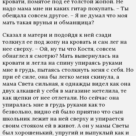
кровати, помятое под её толстой жопой. Не
надо мама мне ни каких гитар покупать. – Ты
обещала совсем другое. – Я не думал что моя
мать такая врунья и обманщица?
Сказал я матери и подойдя к ней сзади
толкнул ее под жопу на кровать и сам лег на
нее сверху. – Ой, ну ты что Костя, совсем
обнаглел я смотрю? Мать вывернулась на
кровати и легла на спину упираясь руками
мне в грудь, пытаясь столкнуть меня с себя. Но
при её силе, она бы легко меня скинула, а
мама Света сильная, я однажды видел как она
двух алкашей у себя в магазине метелила, те
как щепки от нее отлетали. Но сейчас она
упиралась мне в грудь руками как то
безвольно, видно ей было приятно что сын
школьник лежит на ней сверху и упирается
своим стояком ей в живот. А он у мамы Светы
был хорошенький, упругий и выпуклый как и