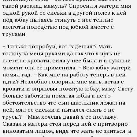
такой расклад мамуль? Спросил я матери мня
одной рукой ее сиськи а другой полез к ней
под юбку пытаясь стянуть с нее теплые
колготы пододетые под юбкой вместе с
трусами.
– Только попробуй, вот гаденыш? Мать
толкнула меня руками да так что я чуть не
слетел с кровати, сила у нее была и в нужный
момент она её применила. – Всю юбку матери
помял гад. – Как мне на работу теперь в ней
идти? Незлобно говорила мне мать, встав с
кровати и оправляя помятую юбку, маму Свету
больше заботила помятая юбка а не то
обстоятельство что сын школьник лежал на
ней, мял ее сиськи и пытался снять с не
трусы? – Мам хочешь давай я ее поглажу.
Сказал я матери стоя перед ней с притворно
виноватым лицом, видя что мать не злиться, а