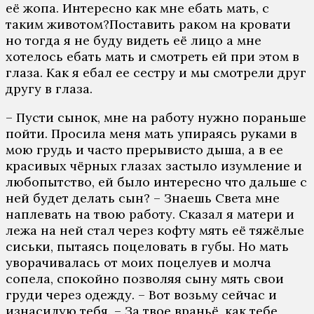
её жопа. Интересно как мне ебать мать, с
таким животом?Поставить раком на кровати
но тогда я не буду видеть её лицо а мне
хотелось ебать мать и смотреть ей при этом в
глаза. Как я ебал ее сестру и мы смотрели друг
другу в глаза.
– Пусти сынок, мне на работу нужно пораньше
пойти. Просила меня мать упираясь руками в
мою грудь и часто прерывисто дыша, а в ее
красивых чёрных глазах застыло изумление и
любопытство, ей было интересно что дальше с
ней будет делать сын? – Знаешь Света мне
наплевать на твою работу. Сказал я матери и
лежа на ней стал через кофту мять её тяжёлые
сиськи, пытаясь поцеловать в губы. Но мать
уворачивалась от моих поцелуев и молча
сопела, спокойно позволяя сыну мять свои
груди через одежду. – Вот возьму сейчас и
изнасилую тебя. – За твое враньё, как тебе