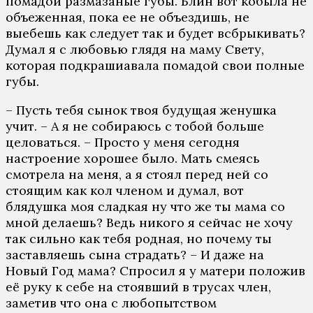
помадой размазаные губы. Блин вот кобыла не
объеженная, пока ее не объездишь, не
выебешь как следует так и будет всбрыкивать?
Думал я с любовью глядя на маму Свету,
которая подкрашиавала помадой свои полные
губы.
– Пусть тебя сынок твоя будущая женушка
учит. – А я не собираюсь с тобой больше
целоваться. – Просто у меня сегодня
настроение хорошее было. Мать смеясь
смотрела на меня, а я стоял перед ней со
стоящим как кол членом и думал, вот
блядушка моя сладкая ну что же ты мама со
мной делаешь? Ведь никого я сейчас не хочу
так сильно как тебя родная, но почему ты
заставляешь сына страдать? – И даже на
Новый Год мама? Спросил я у матери положив
её руку к себе на стоявший в трусах член,
заметив что она с любопытством