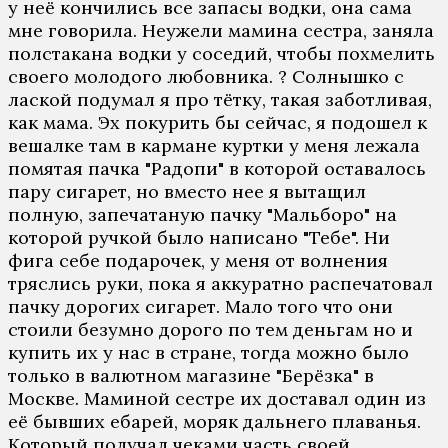
у неё кончились все запасы водки, она сама
мне говорила. Неужели мамина сестра, заняла
полстакана водки у соседий, чтобы похмелить
своего молодого любовника. ? Солнышко с
лаской подумал я про тётку, такая заботливая,
как мама. Эх покурить бы сейчас, я подошел к
вешалке там в кармане куртки у меня лежала
помятая пачка "Радопи" в которой оставалось
пару сигарет, но вместо нее я вытащил
полную, запечатаную пачку "Мальборо" на
которой ручкой было написано "Тебе". Ни
фига себе подарочек, у меня от волнения
тряслись руки, пока я аккуратно распечатовал
пачку дорогих сигарет. Мало того что они
стоили безумно дорого по тем деньгам но и
купить их у нас в стране, тогда можно было
только в валютном магазине "Берёзка" в
Москве. Маминой сестре их доставал один из
её бывших ебарей, моряк дальнего плаванья.
Который получал чеками часть своей