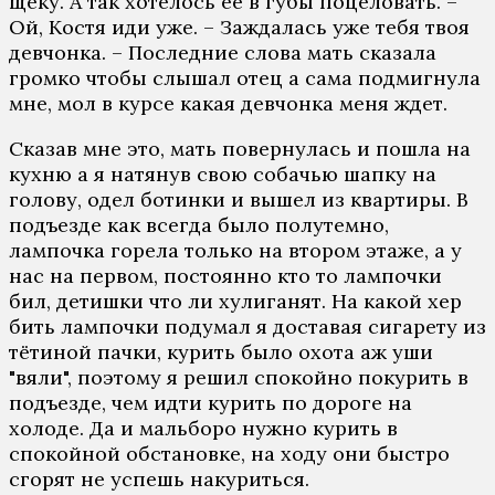
щеку. А так хотелось ее в губы поцеловать. –
Ой, Костя иди уже. – Заждалась уже тебя твоя
девчонка. – Последние слова мать сказала
громко чтобы слышал отец а сама подмигнула
мне, мол в курсе какая девчонка меня ждет.
Сказав мне это, мать повернулась и пошла на
кухню а я натянув свою собачью шапку на
голову, одел ботинки и вышел из квартиры. В
подъезде как всегда было полутемно,
лампочка горела только на втором этаже, а у
нас на первом, постоянно кто то лампочки
бил, детишки что ли хулиганят. На какой хер
бить лампочки подумал я доставая сигарету из
тётиной пачки, курить было охота аж уши
"вяли", поэтому я решил спокойно покурить в
подъезде, чем идти курить по дороге на
холоде. Да и мальборо нужно курить в
спокойной обстановке, на ходу они быстро
сгорят не успешь накуриться.