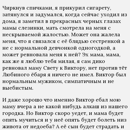
Чиркнув спичками, я прикурил сигарету,
затянулся и задумался, когда сейчас уходил из
дома, я заметил в прекрасных черных глазах
мамы слезинки, мать смотрела на меня с
нескрываемой жалостью. Может она жалела
меня, что я связался с её блядью сестренкой а
не с нормальной девчонкой одногодкой, а
может ревновала меня к ней? Эх мама, мама,
как же я люблю тебя милая, я сам дико
ревновал маму Свету к Виктору, нет против тёт
Любиного ёбаря я ничего не имел. Виктор был
нормальным мужиком, симпатичным и не
выебистым.
И даже хорошо что именно Виктор ебал мою
маму вчера а не какой нибудь алкаш из нашего
городка. Но Виктор скоро уедет, и мама будет
опять мучиться и у неё опять будет болеть низ
живота от недоеба? А её сын будет страдать и