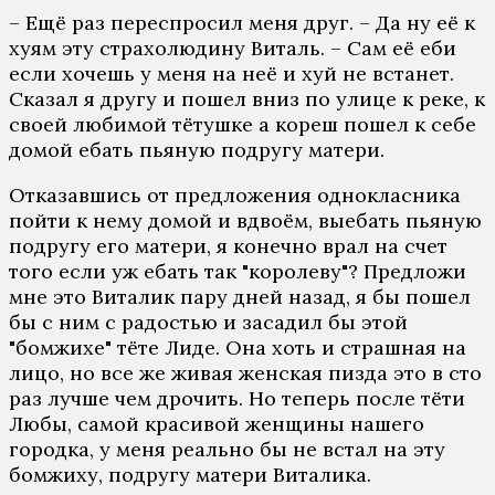
– Ещё раз переспросил меня друг. – Да ну её к
хуям эту страхолюдину Виталь. – Сам её еби
если хочешь у меня на неё и хуй не встанет.
Сказал я другу и пошел вниз по улице к реке, к
своей любимой тётушке а кореш пошел к себе
домой ебать пьяную подругу матери.
Отказавшись от предложения однокласника
пойти к нему домой и вдвоём, выебать пьяную
подругу его матери, я конечно врал на счет
того если уж ебать так "королеву"? Предложи
мне это Виталик пару дней назад, я бы пошел
бы с ним с радостью и засадил бы этой
"бомжихе" тёте Лиде. Она хоть и страшная на
лицо, но все же живая женская пизда это в сто
раз лучше чем дрочить. Но теперь после тёти
Любы, самой красивой женщины нашего
городка, у меня реально бы не встал на эту
бомжиху, подругу матери Виталика.