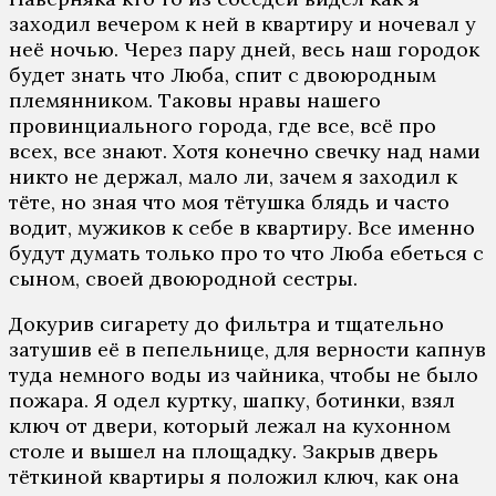
заходил вечером к ней в квартиру и ночевал у
неё ночью. Через пару дней, весь наш городок
будет знать что Люба, спит с двоюродным
племянником. Таковы нравы нашего
провинциального города, где все, всё про
всех, все знают. Хотя конечно свечку над нами
никто не держал, мало ли, зачем я заходил к
тёте, но зная что моя тётушка блядь и часто
водит, мужиков к себе в квартиру. Все именно
будут думать только про то что Люба ебеться с
сыном, своей двоюродной сестры.
Докурив сигарету до фильтра и тщательно
затушив её в пепельнице, для верности капнув
туда немного воды из чайника, чтобы не было
пожара. Я одел куртку, шапку, ботинки, взял
ключ от двери, который лежал на кухонном
столе и вышел на площадку. Закрыв дверь
тёткиной квартиры я положил ключ, как она