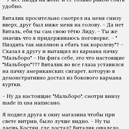
удобно.
Виталик просительно смотрел на меня снизу
вверх, друг был ниже меня на голову. – Да нет
Виталь, еби ты сам свою тётю Лиду. – Ты же
знаешь что я придерживаюсь поговорке. – "
Пиздить так миллион а ебать так королеву"? –
Сказал я другу и вытащил из кармана пачку
"Мальборо" – Ни фига себе, это что настоящие
"Мальборо"??? Виталик во все глаза уставился
на пачку американских сигарет, которую я
демонстративно достал из бокового кармана
куртки.
– Ну да настоящие "Мальборо", смотри внизу
made in usa написано.
Я подвел друга к окну магазина чтобы при
свете витрин, было лучше видно. – Ну ты
даешь Костян, где достал? Виталик ошалело