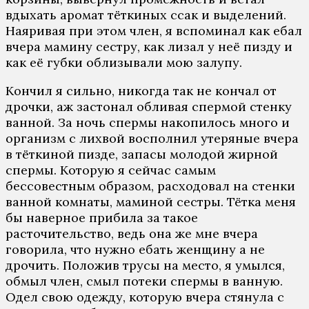
вдыхать аромат тёткиных ссак и выделений.
Наяривая при этом член, я вспоминал как ебал
вчера мамину сестру, как лизал у неё пизду и
как её губки облизывали мою залупу.
Кончил я сильно, никогда так не кончал от
дрочки, аж застонал обливая спермой стенку
ванной. За ночь спермы накопилось много и
организм с лихвой восполнил утеряные вчера
в тёткиной пизде, запасы молодой жирной
спермы. Которую я сейчас самым
бессовестным образом, расходовал на стенки
ванной комнаты, маминой сестры. Тётка меня
бы наверное прибила за такое
расточительство, ведь она же мне вчера
говорила, что нужно ебать женщину а не
дрочить. Положив трусы на место, я умылся,
обмыл член, смыл потеки спермы в ванную.
Одел свою одежду, которую вчера стянула с