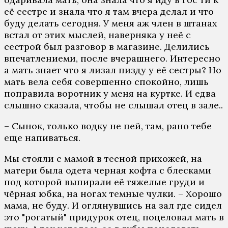
её сестре и знала что я там вчера делал и что
буду делать сегодня. У меня аж член в штанах
встал от этих мыслей, наверняка у неё с
сестрой был разговор в магазине. Делились
впечатлениеми, после вчерашнего. Интересно
а мать знает что я лизал пизду у её сестры? Но
мать вела себя совершенно спокойно, лишь
поправила воротник у меня на куртке. И едва
слышно сказала, чтобы не слышал отец в зале..
– Сынок, только водку не пей, там, рано тебе
еще напиваться.
Мы стояли с мамой в тесной прихожей, на
матери была одета черная кофта с блесками
под которой выпирали её тяжелые груди и
чёрная юбка, на ногах темные чулки. – Хорошо
мама, не буду. И оглянувшись на зал где сидел
это "рогатый" придурок отец, поцеловал мать в