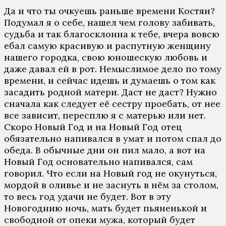
Да и что ты очкуешь раньше времени Костян?
Подумал я о себе, нашел чем голову забивать,
судьба и так благосклонна к тебе, вчера вовсю
ебал самую красивую и распутную женщину
нашего городка, свою юношескую любовь и
даже давал ей в рот. Немыслимое дело по тому
времени, и сейчас идешь и думаешь о том как
засадить родной матери. Даст не даст? Нужно
сначала как следует её сестру проебать, от нее
все зависит, пересплю я с матерью или нет.
Скоро Новый Год и на Новый Год отец
обязательно напивался в умат и потом спал до
обеда. В обычные дни он пил мало, а вот на
Новый Год основательно напивался, сам
говорил. Что если на Новый год не окунуться,
мордой в оливье и не заснуть в нём за столом,
то весь год удачи не будет. Вот в эту
Новогоднию ночь, мать будет пьяненькой и
свободной от опеки мужа, который будет