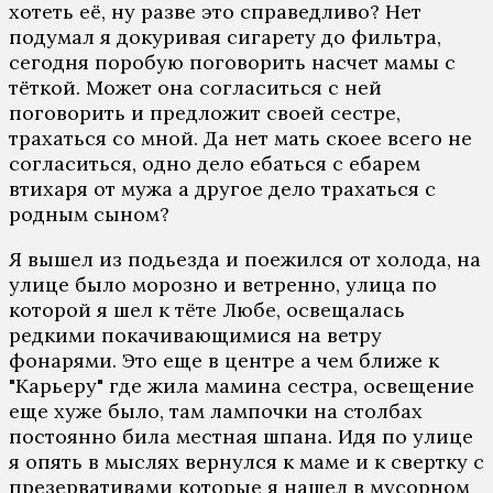
хотеть её, ну разве это справедливо? Нет
подумал я докуривая сигарету до фильтра,
сегодня поробую поговорить насчет мамы с
тёткой. Может она согласиться с ней
поговорить и предложит своей сестре,
трахаться со мной. Да нет мать скоее всего не
согласиться, одно дело ебаться с ебарем
втихаря от мужа а другое дело трахаться с
родным сыном?
Я вышел из подьезда и поежился от холода, на
улице было морозно и ветренно, улица по
которой я шел к тёте Любе, освещалась
редкими покачивающимися на ветру
фонарями. Это еще в центре а чем ближе к
"Карьеру" где жила мамина сестра, освещение
еще хуже было, там лампочки на столбах
постоянно била местная шпана. Идя по улице
я опять в мыслях вернулся к маме и к свертку с
презервативами которые я нашел в мусорном