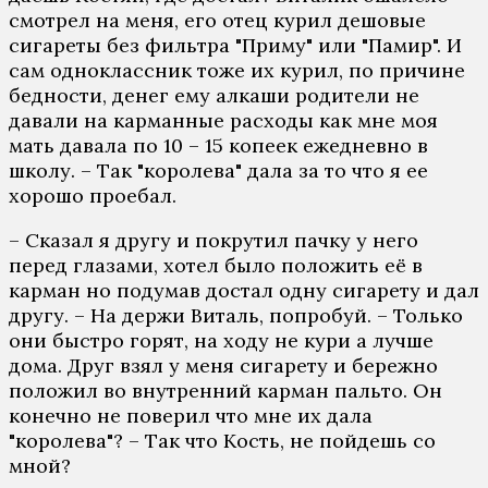
смотрел на меня, его отец курил дешовые
сигареты без фильтра "Приму" или "Памир". И
сам одноклассник тоже их курил, по причине
бедности, денег ему алкаши родители не
давали на карманные расходы как мне моя
мать давала по 10 – 15 копеек ежедневно в
школу. – Так "королева" дала за то что я ее
хорошо проебал.
– Сказал я другу и покрутил пачку у него
перед глазами, хотел было положить её в
карман но подумав достал одну сигарету и дал
другу. – На держи Виталь, попробуй. – Только
они быстро горят, на ходу не кури а лучше
дома. Друг взял у меня сигарету и бережно
положил во внутренний карман пальто. Он
конечно не поверил что мне их дала
"королева"? – Так что Кость, не пойдешь со
мной?