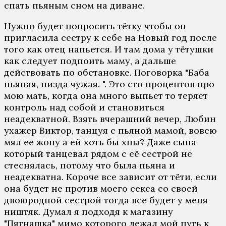
спать пьяным сном на диване.
Нужно будет попросить тётку чтобы он
пригласила сестру к себе на Новый год после
того как отец напьется. И там дома у тётушки
как следует подпоить маму, а дальше
действовать по обстановке. Поговорка "Баба
пьяная, пизда чужая. ". Это сто процентов про
мою мать, когда она много выпьет то теряет
контроль над собой и становиться
неадекватной. Взять вчерашний вечер, Любин
ухажер Виктор, танцуя с пьяной мамой, вовсю
мял ее жопу а ей хоть бы хны? Даже сына
который танцевал рядом с её сестрой не
стеснялась, потому что была пьяна и
неадекватна. Короче все зависит от тёти, если
она будет не против моего секса со своей
двоюродной сестрой тогда все будет у меня
ништяк. Думал я подходя к магазину
"Пятнашка" мимо которого лежал мой путь к