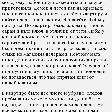
молодому любовнику похмелиться и закусить
приготовила. Домой я летел как на крыльях,
мне не терпелось попасть к себе в квартиру и
найти следы пребывания, ебаря тёти Любы у
нас дома. Но квартира была закрыта, я пошел в
сарай и взял ключ, в отличии от тёти Любы у
которой кроме ее чешского спального
гарнитура и брать то нечего было, у нас дома
было чем поживиться. Не зря мамаша, таскала
сумки из магазина вечерами. Поэтому мать
никогда не ложила ключ под коврик а прятала
его в своём, сарае напротив нашей "хрущевки"
под пустой кадушкой. Не знающий человек и
не догадаеться, что там спрятан ключ от
нашей квариры.
В квартире было все чисто и убрано, следов
пребывания чужого мужика нигде не было
видно, мать постаралась и замела следы. Но
все же мать не замела один след, который