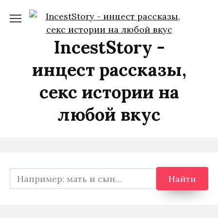
Перейти
к
содержанию
IncestStory -
инцест рассказы,
секс истории на
любой вкус
Search
Найти
for: