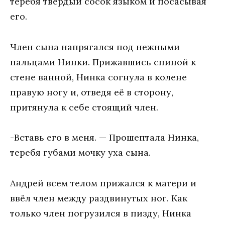
теребя твёрдый сосок языком и посасывая
его.
Член сына напрягался под нежными
пальцами Нинки. Прижавшись спиной к
стене ванной, Нинка согнула в колене
правую ногу и, отведя её в сторону,
притянула к себе стоящий член.
-Вставь его в меня. — Прошептала Нинка,
теребя губами мочку уха сына.
Андрей всем телом прижался к матери и
ввёл член между раздвинутых ног. Как
только член погрузился в пизду, Нинка