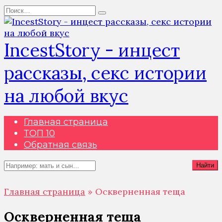
Перейти
Search
к
for:
содержанию
IncestStory - инцест
рассказы, секс истории
на любой вкус
Главная страница
ТОП 10
Обратная связь
Search
Найти
for:
Главная страница
»
Оскверненная теща
Оскверненная теща