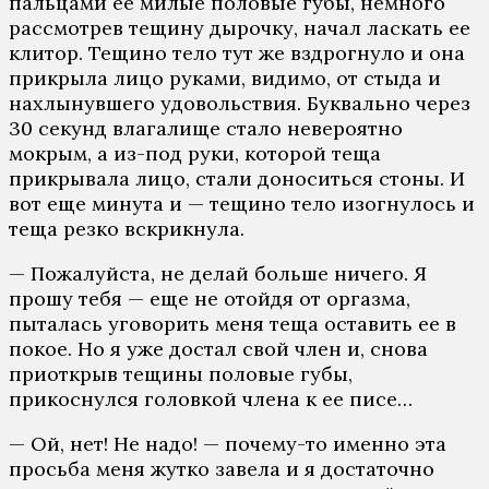
пальцами ее милые половые губы, немного
рассмотрев тещину дырочку, начал ласкать ее
клитор. Тещино тело тут же вздрогнуло и она
прикрыла лицо руками, видимо, от стыда и
нахлынувшего удовольствия. Буквально через
30 секунд влагалище стало невероятно
мокрым, а из-под руки, которой теща
прикрывала лицо, стали доноситься стоны. И
вот еще минута и — тещино тело изогнулось и
теща резко вскрикнула.
— Пожалуйста, не делай больше ничего. Я
прошу тебя — еще не отойдя от оргазма,
пыталась уговорить меня теща оставить ее в
покое. Но я уже достал свой член и, снова
приоткрыв тещины половые губы,
прикоснулся головкой члена к ее писе…
— Ой, нет! Не надо! — почему-то именно эта
просьба меня жутко завела и я достаточно