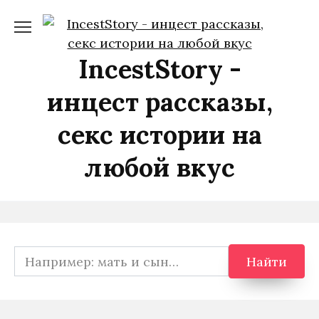
Перейти
к
содержанию
IncestStory -
инцест рассказы,
секс истории на
любой вкус
Search
Найти
for: