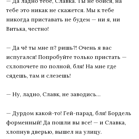
— Да ладно тебе, Славка. Ты не бойся, на
тебе это никак не скажется. Мы к тебе
никогда приставать не будем — ни я, ни
Витька, честно!
— Да чё ты мне п? ришь?! Очень я вас
испугался! Попробуйте только пристать —
схлопочете по полной, бля! На мне где
сядешь, там и слезешь!
— Ну, ладно, Славк, не заводись…
— Дурдом какой-то! Гей-парад, бля! Бордель
форменный! Да пошли вы все! — и Славка,
хлопнув дверью, вышел на улицу.