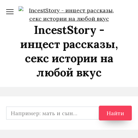
Перейти
к
содержанию
IncestStory -
инцест рассказы,
секс истории на
любой вкус
Search
Найти
for: